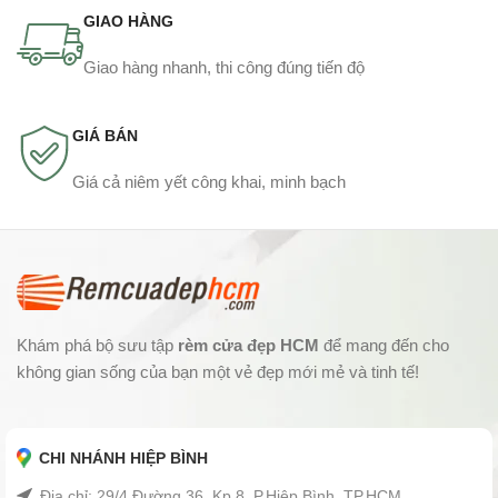
GIAO HÀNG
Giao hàng nhanh, thi công đúng tiến độ
GIÁ BÁN
Giá cả niêm yết công khai, minh bạch
Khám phá bộ sưu tập
rèm cửa đẹp HCM
để mang đến cho
không gian sống của bạn một vẻ đẹp mới mẻ và tinh tế!
CHI NHÁNH HIỆP BÌNH
Địa chỉ: 29/4 Đường 36, Kp 8, P.Hiệp Bình, TP.HCM