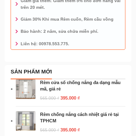
Giảm giá thêm: Giảm thêm 5% cho đơn hàng vải
trên 20 mét.
Giảm 30% Khi mua Rèm cuốn, Rèm cầu vồng
Bảo hành: 2 năm, sửa chữa miễn phí.
Liên hệ: 00978.553.775.
0978.553.775 - TƯ VẤN MIỄN PHÍ
SẢN PHẨM MỚI
Rèm cửa sổ chống nắng đa dạng mẫu
mã, giá rẻ
395.000
₫
565.000
₫
Rèm chống nắng cách nhiệt giá rẻ tại
TPHCM
395.000
₫
565.000
₫