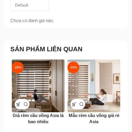
Chưa có đánh giá nào.
SẢN PHẨM LIÊN QUAN
-20%
-20%
-20
Giá rèm cầu vồng Asia là
Mẫu rèm cầu vồng giá rẻ
Rèm
bao nhiêu
Asia