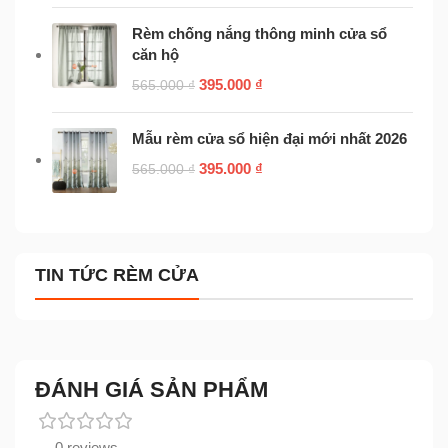
Rèm chống nắng thông minh cửa sổ
căn hộ
395.000
₫
565.000
₫
Mẫu rèm cửa sổ hiện đại mới nhất 2026
395.000
₫
565.000
₫
TIN TỨC RÈM CỬA
ĐÁNH GIÁ SẢN PHẨM
0 reviews