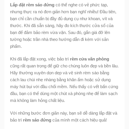
Lắp đặt rèm sáo đứng
có thể nghe có vẻ phức tạp,
nhưng thực ra nó đơn giản hơn bạn nghĩ nhiều! Đầu tiên,
bạn chỉ cần chuẩn bị đầy đủ dụng cụ như khoan, vít và
thước. Khi đã sẵn sàng, hãy đo kích thước cửa sổ của
bạn để đảm bảo rèm vừa vặn. Sau đó, gắn giá đỡ lên
tường hoặc trần nhà theo hướng dẫn đi kèm với sản
phẩm.
Khi đã lắp đặt xong, việc bảo trì
rèm cửa văn phòng
cũng rất quan trọng để giữ cho chúng luôn đẹp và bền lâu.
Hãy thường xuyên dọn dẹp và vệ sinh rèm sáo bằng
cách lau chùi nhẹ nhàng bằng khăn ẩm hoặc sử dụng
máy hút bụi với đầu chổi mềm. Nếu thấy có vết bẩn cứng
đầu, bạn có thể dùng một chút xà phòng nhẹ để làm sạch
mà không làm hỏng chất liệu.
Với những bước đơn giản này, bạn sẽ dễ dàng lắp đặt và
bảo trì
rèm sáo đứng
của mình một cách hiệu quả!