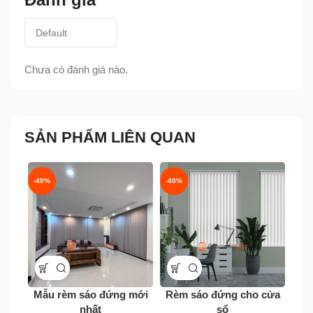
Chưa có đánh giá nào.
SẢN PHẨM LIÊN QUAN
-40%
-40%
-40
R
Mẫu rèm sáo đứng mới
Rèm sáo đứng cho cửa
nhất
sổ