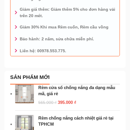
Giảm giá thêm: Giảm thêm 5% cho đơn hàng vải
trên 20 mét.
Giảm 30% Khi mua Rèm cuốn, Rèm cầu vồng
Bảo hành: 2 năm, sửa chữa miễn phí.
Liên hệ: 00978.553.775.
0978.553.775 - TƯ VẤN MIỄN PHÍ
SẢN PHẨM MỚI
Rèm cửa sổ chống nắng đa dạng mẫu
mã, giá rẻ
395.000
₫
565.000
₫
Rèm chống nắng cách nhiệt giá rẻ tại
TPHCM