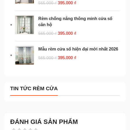
395.000
₫
565.000
₫
Rèm chống nắng thông minh cửa sổ
căn hộ
395.000
₫
565.000
₫
Mẫu rèm cửa sổ hiện đại mới nhất 2026
395.000
₫
565.000
₫
TIN TỨC RÈM CỬA
ĐÁNH GIÁ SẢN PHẨM