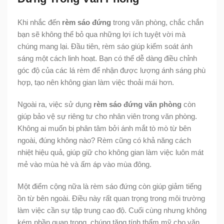
Khi nhắc đến
rèm sáo đứng
trong văn phòng, chắc chắn
bạn sẽ không thể bỏ qua những lợi ích tuyệt vời mà
chúng mang lại. Đầu tiên, rèm sáo giúp kiểm soát ánh
sáng một cách linh hoạt. Bạn có thể dễ dàng điều chỉnh
góc độ của các lá rèm để nhận được lượng ánh sáng phù
hợp, tạo nên không gian làm việc thoải mái hơn.
Ngoài ra, việc sử dụng
rèm sáo đứng văn phòng
còn
giúp bảo vệ sự riêng tư cho nhân viên trong văn phòng.
Không ai muốn bị phân tâm bởi ánh mắt tò mò từ bên
ngoài, đúng không nào? Rèm cũng có khả năng cách
nhiệt hiệu quả, giúp giữ cho không gian làm việc luôn mát
mẻ vào mùa hè và ấm áp vào mùa đông.
Một điểm cộng nữa là rèm sáo đứng còn giúp giảm tiếng
ồn từ bên ngoài. Điều này rất quan trọng trong môi trường
làm việc cần sự tập trung cao độ. Cuối cùng nhưng không
kém phần quan trọng, chúng tăng tính thẩm mỹ cho văn