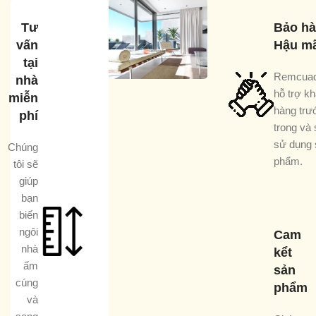
Tư
Bảo hà
vấn
Hậu mã
tại
Remcua
nhà
hỗ trợ k
miễn
hàng trư
phí
trong và 
sử dụng 
Chúng
phẩm.
tôi sẽ
giúp
bạn
biến
ngôi
Cam
nhà
kểt
ấm
sản
cúng
phẩm
và