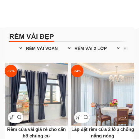
RÈM VẢI ĐẸP
RÈM VẢI VOAN
RÈM VẢI 2 LỚP
RÈM VẢ
-17%
-24%
Rèm cửa vải giá rẻ cho căn
Lắp đặt rèm cửa 2 lớp chống
hộ chung cư
nắng nóng