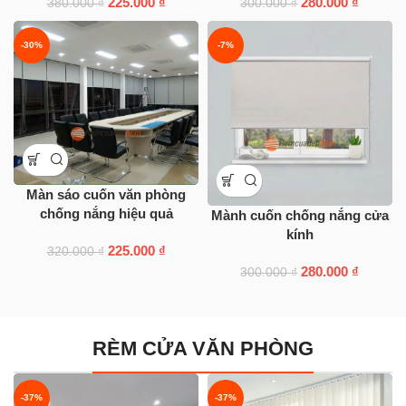
225.000
₫
280.000
₫
380.000
₫
300.000
₫
-30%
-7%
Màn sáo cuốn văn phòng
chống nắng hiệu quả
Mành cuốn chống nắng cửa
kính
225.000
₫
320.000
₫
280.000
₫
300.000
₫
RÈM CỬA VĂN PHÒNG
-37%
-37%