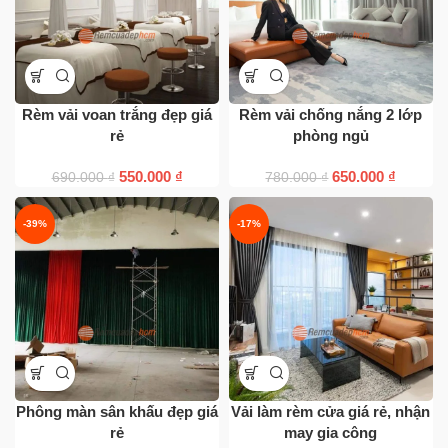
Rèm vải voan trắng đẹp giá
Rèm vải chống nắng 2 lớp
rẻ
phòng ngủ
550.000
₫
650.000
₫
690.000
₫
780.000
₫
-39%
-17%
Phông màn sân khấu đẹp giá
Vải làm rèm cửa giá rẻ, nhận
rẻ
may gia công