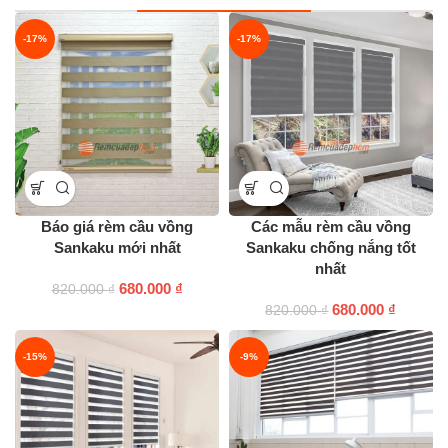
-17%
-17%
Báo giá rèm cầu vồng
Các mẫu rèm cầu vồng
Sankaku mới nhất
Sankaku chống nắng tốt
nhất
680.000
₫
820.000
₫
680.000
₫
820.000
₫
-15%
-9%