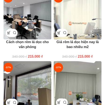
Cách chọn rèm lá dọc cho
Giá rèm lá dọc hiện nay là
văn phòng
bao nhiêu m2
215.000
₫
215.000
₫
340.000
₫
340.000
₫
-37%
-37%