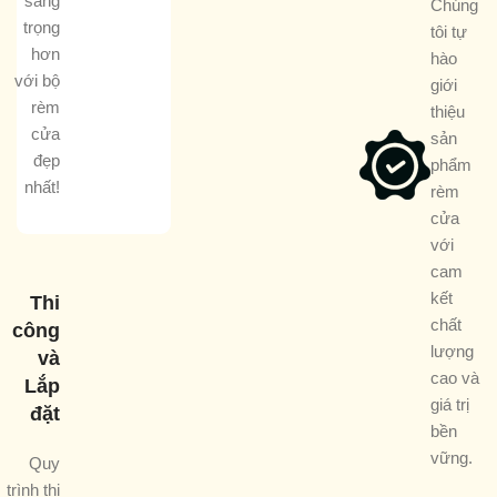
sang
Chúng
trọng
tôi tự
hơn
hào
với bộ
giới
rèm
thiệu
cửa
sản
đẹp
phẩm
nhất!
rèm
cửa
với
cam
kết
Thi
chất
công
lượng
và
cao và
Lắp
giá trị
đặt
bền
vững.
Quy
trình thi