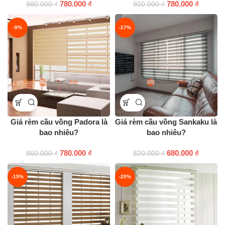
780.000
₫
780.000
₫
980.000
₫
920.000
₫
-9%
-17%
Giá rèm cầu vồng Padora là
Giá rèm cầu vồng Sankaku là
bao nhiêu?
bao nhiêu?
780.000
₫
680.000
₫
860.000
₫
820.000
₫
-15%
-20%