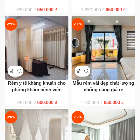
650.000
₫
950.000
₫
780.000
₫
1.250.000
₫
-23%
-17%
Rèm y tế kháng khuẩn cho
Mẫu rèm vải đẹp chất lượng
phòng khám bệnh viện
chống nắng giá rẻ
600.000
₫
650.000
₫
780.000
₫
780.000
₫
-20%
-17%