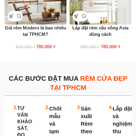
Giá rèm Modero là bao nhiêu
Lắp đặt rèm cầu vồng Asia
tại TPHCM?
đúng cách
780.000
₫
780.000
₫
920.000
₫
980.000
₫
CÁC BƯỚC ĐẶT MUA
RÈM CỬA ĐẸP
TẠI TPHCM
1.
2.
3.
4.
TƯ
Chốt
Sản
Lắp đặt
VẤN
mẫu
xuất
và
KHẢO
và
Rèm
nghiệm
SÁT,
tạm
theo
thu
ĐO