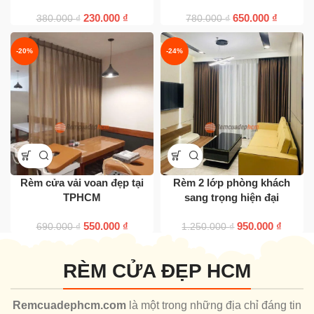
230.000
₫
650.000
₫
380.000
₫
780.000
₫
-20%
-24%
Rèm cửa vải voan đẹp tại
Rèm 2 lớp phòng khách
TPHCM
sang trọng hiện đại
550.000
₫
950.000
₫
690.000
₫
1.250.000
₫
RÈM CỬA ĐẸP HCM
Remcuadephcm.com
là một trong những địa chỉ đáng tin