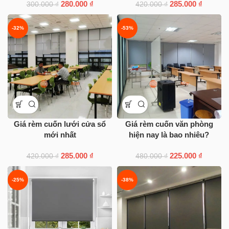
280.000
₫
285.000
₫
300.000
₫
420.000
₫
-32%
-53%
Giá rèm cuốn lưới cửa sổ
Giá rèm cuốn văn phòng
mới nhất
hiện nay là bao nhiêu?
285.000
₫
225.000
₫
420.000
₫
480.000
₫
-25%
-38%