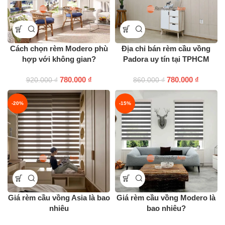
Cách chọn rèm Modero phù
Địa chỉ bán rèm cầu vồng
hợp với không gian?
Padora uy tín tại TPHCM
780.000
₫
780.000
₫
920.000
₫
860.000
₫
-20%
-15%
Giá rèm cầu vồng Asia là bao
Giá rèm cầu vồng Modero là
nhiêu
bao nhiêu?