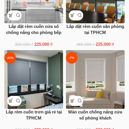
Lắp đặt rèm cuốn cửa sổ
Lắp đặt rèm cuốn văn phòng
chống nắng cho phòng bếp
tại TPHCM
225.000
₫
225.000
₫
300.000
₫
365.000
₫
-41%
-7%
Lắp rèm cuốn trơn giá rẻ tại
Màn cuốn chống nắng cửa
TPHCM
sổ phòng khách