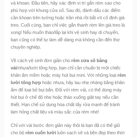
và khoan. Đầu tiên, hãy xác định vị trí gắn rèm sao cho
phù hợp với khung cửa sổ. Sau đó, đánh dấu các điểm
cần khoan trên tường hoặc trần nhà rồi bắt vít cố định giá
treo. Cuối cùng, bạn chỉ việc gắn thanh rèm lên giá treo là
xong! Nếu muốn tháo/lắp lại khi vệ sinh hay di chuyển,
bạn cũng có thể tự làm dễ dàng mà không cần đến thợ
chuyên nghiệp.
Về cách vệ sinh đơn giản cho
rèm cửa sổ bằng
vải
/nhựa/lưới tổng hợp, bạn chỉ cần chuẩn bị một chiếc
khăn ẩm mềm hoặc máy hút bụi mini. Với những loại
rèm
lưới tổng hợp
hoặc nhựa, hãy lau nhẹ nhàng bằng khăn
ẩm để loại bỏ bụi bẩn. Đối với rèm vải, có thể dùng máy
hút bụi ở chế độ nhẹ hoặc tháo xuống giặt tay nếu cần
thiết. Hạn chế sử dụng hóa chất tẩy rửa mạnh để tránh
làm hỏng chất liệu và màu sắc của rèm nhé!
Chỉ với vài bước đơn giản này thôi là bạn đã có thể giữ
cho bộ
rèm cuốn lưới
luôn sạch sẽ và bền đẹp theo thời