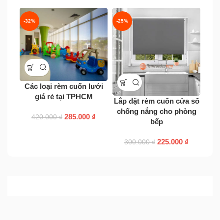
-32%
-25%
-7%
Các loại rèm cuốn lưới
giá rẻ tại TPHCM
Lắp đặt rèm cuốn cửa sổ
Rè
chống nắng cho phòng
285.000
₫
420.000
₫
bếp
225.000
₫
300.000
₫