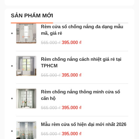
SẢN PHẨM MỚI
Rèm cửa sổ chống nắng đa dạng mẫu
mã, giá rẻ
395.000
₫
565.000
₫
Rèm chống nắng cách nhiệt giá rẻ tại
TPHCM
395.000
₫
565.000
₫
Rèm chống nắng thông minh cửa sổ
căn hộ
395.000
₫
565.000
₫
Mẫu rèm cửa sổ hiện đại mới nhất 2026
395.000
₫
565.000
₫