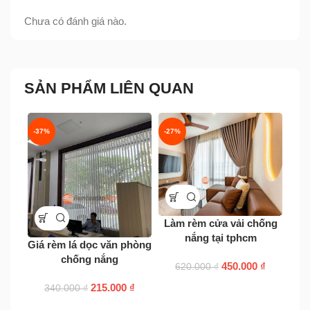
Chưa có đánh giá nào.
SẢN PHẨM LIÊN QUAN
-37%
-27%
-30
Làm rèm cửa vải chống
Màn
nắng tại tphcm
c
Giá rèm lá dọc văn phòng
chống nắng
450.000
₫
620.000
₫
215.000
₫
340.000
₫