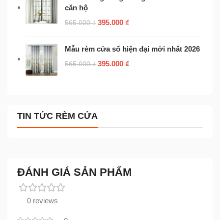
căn hộ
395.000
₫
565.000
₫
Mẫu rèm cửa sổ hiện đại mới nhất 2026
395.000
₫
565.000
₫
TIN TỨC RÈM CỬA
ĐÁNH GIÁ SẢN PHẨM
0 reviews