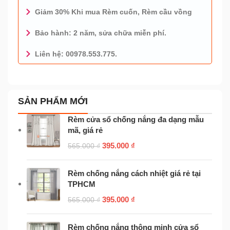
Giảm 30% Khi mua Rèm cuốn, Rèm cầu vồng
Bảo hành: 2 năm, sửa chữa miễn phí.
Liên hệ: 00978.553.775.
0978.553.775 - TƯ VẤN MIỄN PHÍ
SẢN PHẨM MỚI
Rèm cửa sổ chống nắng đa dạng mẫu
mã, giá rẻ
395.000
₫
565.000
₫
Rèm chống nắng cách nhiệt giá rẻ tại
TPHCM
395.000
₫
565.000
₫
Rèm chống nắng thông minh cửa sổ