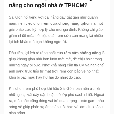
nắng cho ngôi nhà ở TPHCM?
Sài Gòn nổi tiếng với cái nắng gay gắt gần như quanh
năm, nên việc chọn
rèm cửa chống nắng tphcm
là một
giải pháp cực kỳ hợp lý cho mọi gia đình. Không chỉ giúp
giảm nhiệt mùa hè hiệu quả, rèm cửa còn mang lại nhiều
lợi ích khác mà bạn không ngờ tới.
Đầu tiên, lợi ích rõ ràng nhất của
rèm cửa chống nắng
là
giúp không gian nhà bạn luôn mát mẻ, dễ chịu hơn trong
những ngày oi bức. Nhờ khả năng cản tia UV và hạn chế
ánh sáng trực tiếp từ mặt trời, rèm còn bảo vệ nội thất
khỏi bị bạc màu hay hư hại do nhiệt độ cao.
Khi chọn rèm phù hợp khí hậu Sài Gòn, bạn nên ưu tiên
những loại vải dày dặn hoặc có lớp phủ cách nhiệt. Ngoài
ra, màu sắc cũng đóng vai trò quan trọng – các gam màu
sáng sẽ giúp phản xạ ánh sáng tốt hơn và làm dịu không
gian sống.