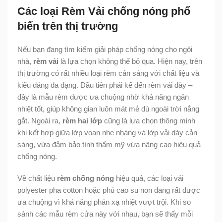
Các loại Rèm Vải chống nóng phổ
biến trên thị trường
Nếu bạn đang tìm kiếm giải pháp chống nóng cho ngôi
nhà,
rèm vải
là lựa chọn không thể bỏ qua. Hiện nay, trên
thị trường có rất nhiều loại rèm cản sáng với chất liệu và
kiểu dáng đa dạng. Đầu tiên phải kể đến rèm vải dày –
đây là mẫu rèm được ưa chuộng nhờ khả năng ngăn
nhiệt tốt, giúp không gian luôn mát mẻ dù ngoài trời nắng
gắt. Ngoài ra,
rèm hai lớp
cũng là lựa chọn thông minh
khi kết hợp giữa lớp voan nhẹ nhàng và lớp vải dày cản
sáng, vừa đảm bảo tính thẩm mỹ vừa nâng cao hiệu quả
chống nóng.
Về chất liệu
rèm chống nóng
hiệu quả, các loại vải
polyester pha cotton hoặc phủ cao su non đang rất được
ưa chuộng vì khả năng phản xạ nhiệt vượt trội. Khi so
sánh các mẫu rèm cửa này với nhau, bạn sẽ thấy mỗi