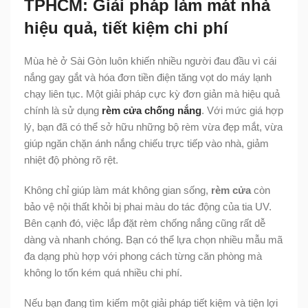
TPHCM: Giải pháp làm mát nhà
hiệu quả, tiết kiệm chi phí
Mùa hè ở Sài Gòn luôn khiến nhiều người đau đầu vì cái
nắng gay gắt và hóa đơn tiền điện tăng vọt do máy lạnh
chạy liên tục. Một giải pháp cực kỳ đơn giản mà hiệu quả
chính là sử dụng
rèm cửa chống nắng
. Với mức giá hợp
lý, bạn đã có thể sở hữu những bộ rèm vừa đẹp mắt, vừa
giúp ngăn chặn ánh nắng chiếu trực tiếp vào nhà, giảm
nhiệt độ phòng rõ rệt.
Không chỉ giúp làm mát không gian sống,
rèm cửa
còn
bảo vệ nội thất khỏi bị phai màu do tác động của tia UV.
Bên cạnh đó, việc lắp đặt rèm chống nắng cũng rất dễ
dàng và nhanh chóng. Bạn có thể lựa chọn nhiều mẫu mã
đa dạng phù hợp với phong cách từng căn phòng mà
không lo tốn kém quá nhiều chi phí.
Nếu bạn đang tìm kiếm một giải pháp tiết kiệm và tiện lợi