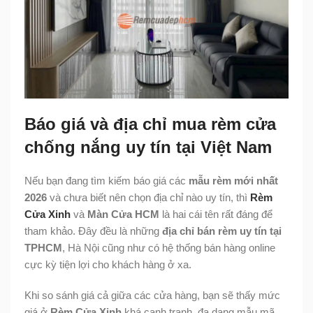
Báo giá và địa chỉ mua rèm cửa
chống nắng uy tín tại Việt Nam
Nếu bạn đang tìm kiếm báo giá các
mẫu rèm mới nhất
2026
và chưa biết nên chọn địa chỉ nào uy tín, thì
Rèm
Cửa Xinh
và
Màn Cửa HCM
là hai cái tên rất đáng để
tham khảo. Đây đều là những
địa chỉ bán rèm uy tín tại
TPHCM
, Hà Nội cũng như có hệ thống bán hàng online
cực kỳ tiện lợi cho khách hàng ở xa.
Khi so sánh giá cả giữa các cửa hàng, bạn sẽ thấy mức
giá ở
Rèm Cửa Xinh
khá cạnh tranh, đa dạng mẫu mã