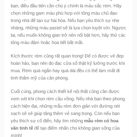
bạn, điều đầu tiên cần chú ý chính là màu sắc rèm. Hãy
chọn những gam màu phù hợp với tông màu chủ đạo
trong nhà để tạo sự hài hòa. Nếu bạn yêu thích sự nhẹ
nhàng, những màu pastel sẽ là lựa chọn tuyệt vời. Ngược
lại, nếu muốn không gian trở nên nổi bật hơn, hãy thử các
tông màu đậm hoặc họa tiết bắt mắt.
Kích thước rèm cũng rất quan trọng! Để có được vẻ đẹp
hoàn hảo, bạn nên đo đạc cửa sổ thật kỹ lưỡng trước khi
mua. Rèm quá ngắn hay quá dài đều có thể làm mất đi
tính thẩm mỹ của căn phòng.
Cuối cùng, phong cách thiết kế nội thất cũng cần được
xem xét khi chọn rèm cầu vồng. Nếu nhà bạn theo phong
cách hiện đại, những mẫu rèm đơn giản với đường nét
sạch sẽ sẽ giúp tăng thêm vẻ sang trọng. Còn nếu bạn
yêu thích sự cổ điển, hãy tìm những
mẫu rèm có hoa
văn tinh tế
để tạo điểm nhấn cho không gian sống của
mình!