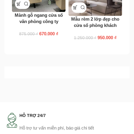
Mành gỗ ngang cửa sổ
Rèm
Mẫu rèm 2 lớp đẹp cho
văn phòng công ty
cửa sổ phòng khách
670.000
₫
875.000
₫
950.000
₫
1.250.000
₫
HỖ TRỢ 24/7
Hỗ trợ tư vấn miễn phí, báo giá chi tiết