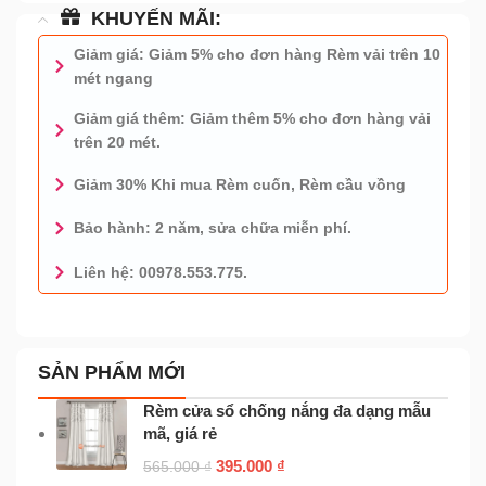
KHUYẾN MÃI:
Giảm giá: Giảm 5% cho đơn hàng Rèm vải trên 10
mét ngang
Giảm giá thêm: Giảm thêm 5% cho đơn hàng vải
trên 20 mét.
Giảm 30% Khi mua Rèm cuốn, Rèm cầu vồng
Bảo hành: 2 năm, sửa chữa miễn phí.
Liên hệ: 00978.553.775.
0978.553.775 - TƯ VẤN MIỄN PHÍ
SẢN PHẨM MỚI
Rèm cửa sổ chống nắng đa dạng mẫu
mã, giá rẻ
395.000
₫
565.000
₫