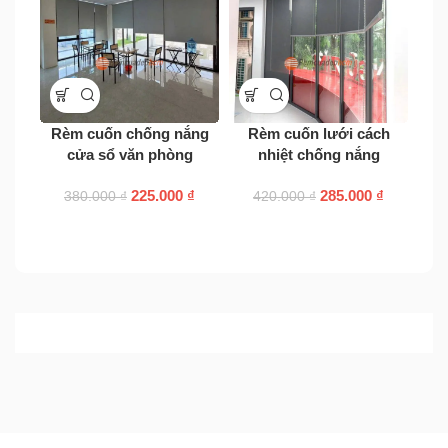
Rèm cuốn chống nắng
Rèm cuốn lưới cách
Rèm
cửa sổ văn phòng
nhiệt chống nắng
225.000
₫
285.000
₫
380.000
₫
420.000
₫