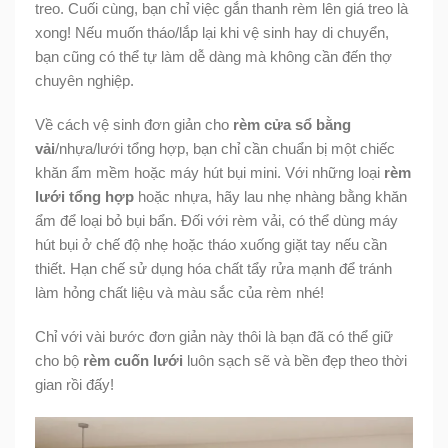
treo. Cuối cùng, bạn chỉ việc gắn thanh rèm lên giá treo là
xong! Nếu muốn tháo/lắp lại khi vệ sinh hay di chuyển,
bạn cũng có thể tự làm dễ dàng mà không cần đến thợ
chuyên nghiệp.
Về cách vệ sinh đơn giản cho
rèm cửa sổ bằng
vải
/nhựa/lưới tổng hợp, bạn chỉ cần chuẩn bị một chiếc
khăn ẩm mềm hoặc máy hút bụi mini. Với những loại
rèm
lưới tổng hợp
hoặc nhựa, hãy lau nhẹ nhàng bằng khăn
ẩm để loại bỏ bụi bẩn. Đối với rèm vải, có thể dùng máy
hút bụi ở chế độ nhẹ hoặc tháo xuống giặt tay nếu cần
thiết. Hạn chế sử dụng hóa chất tẩy rửa mạnh để tránh
làm hỏng chất liệu và màu sắc của rèm nhé!
Chỉ với vài bước đơn giản này thôi là bạn đã có thể giữ
cho bộ
rèm cuốn lưới
luôn sạch sẽ và bền đẹp theo thời
gian rồi đấy!