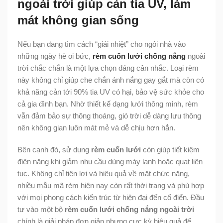
ngoài trời giúp cản tia UV, làm
mát không gian sống
Nếu bạn đang tìm cách “giải nhiệt” cho ngôi nhà vào
những ngày hè oi bức,
rèm cuốn lưới chống nắng
ngoài
trời chắc chắn là một lựa chọn đáng cân nhắc. Loại rèm
này không chỉ giúp che chắn ánh nắng gay gắt mà còn có
khả năng cản tới 90% tia UV có hại, bảo vệ sức khỏe cho
cả gia đình bạn. Nhờ thiết kế dạng lưới thông minh, rèm
vẫn đảm bảo sự thông thoáng, gió trời dễ dàng lưu thông
nên không gian luôn mát mẻ và dễ chịu hơn hẳn.
Bên cạnh đó, sử dụng
rèm cuốn lưới
còn giúp tiết kiệm
điện năng khi giảm nhu cầu dùng máy lạnh hoặc quạt liên
tục. Không chỉ tiện lợi và hiệu quả về mặt chức năng,
nhiều mẫu mã rèm hiện nay còn rất thời trang và phù hợp
với mọi phong cách kiến trúc từ hiện đại đến cổ điển. Đầu
tư vào một bộ
rèm cuốn lưới chống nắng ngoài trời
chính là giải pháp đơn giản nhưng cực kỳ hiệu quả để