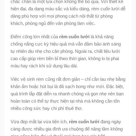
chắc chắn là một lựa chọn không thể bỏ qua. Với thiết kế
hiện đại, đa dạng màu sắc và kiểu dáng, rèm cuốn lưới dễ
dàng phù hợp với mọi phong cách nội thất từ phòng
khách, phòng ngủ đến văn phòng làm việc.
Điểm cộng lớn nhất của
rèm cuốn lưới
là khả năng
chống nắng cực kỳ hiệu quả mà vẫn đảm bảo ánh sáng
tự nhiên dịu nhẹ cho căn phòng. Ngoài ra, chất liệu lưới
cao cấp giúp rèm bền bỉ theo thời gian, không lo bị phai
màu hay rách khi sử dụng lâu dài.
Việc vệ sinh rèm cũng rất đơn giản – chỉ cần lau nhẹ bằng
khăn ẩm hoặc hút bụi là đã sạch bong như mới. Đặc biệt,
quá trình lắp đặt diễn ra nhanh chóng và gọn nhẹ nên bạn
hoàn toàn có thể tự thực hiện tại nhà mà không cần tốn
nhiều công sức hay chi phí thuê thợ.
Vừa đẹp mắt lại vừa tiện ích,
rèm cuốn lưới
đang ngày
càng được nhiều gia đình ưa chuộng để nâng tầm không