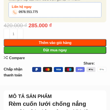
Liên hệ ngay
0978.553.775
420.000
₫
285.000
₫
Thêm vào giỏ hàng
Đặt mua ngay
Compare
Share:
Chấp nhận
thanh toán
MÔ TẢ SẢN PHẨM
Rèm cuốn lưới chống nắng