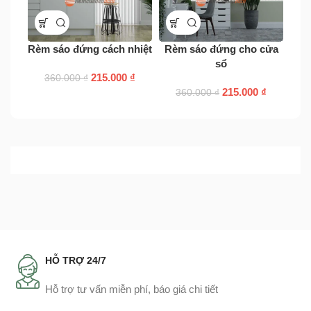
Rèm sáo đứng cách nhiệt
Rèm sáo đứng cho cửa
Rèm
sổ
215.000
₫
360.000
₫
215.000
₫
360.000
₫
HỖ TRỢ 24/7
Hỗ trợ tư vấn miễn phí, báo giá chi tiết