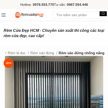
Hotline:
0978.553.775
Tư vấn:
0987.554.446
Rèm Cửa Đẹp HCM - Chuyên sản xuất thi công các loại
rèm cửa đẹp, cao cấp!
chủ
Rèm lá dọc
Rèm sáo đứng
Rèm sáo đứng chống nắng
-40%