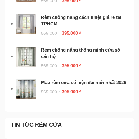
395.000
₫
565.000
₫
Rèm chống nắng cách nhiệt giá rẻ tại
TPHCM
395.000
₫
565.000
₫
Rèm chống nắng thông minh cửa sổ
căn hộ
395.000
₫
565.000
₫
Mẫu rèm cửa sổ hiện đại mới nhất 2026
395.000
₫
565.000
₫
TIN TỨC RÈM CỬA