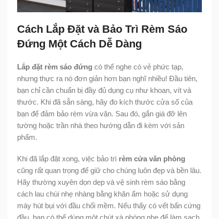
Cách Lắp Đặt và Bảo Trì Rèm Sáo
Đứng Một Cách Dễ Dàng
Lắp đặt rèm sáo đứng
có thể nghe có vẻ phức tạp,
nhưng thực ra nó đơn giản hơn bạn nghĩ nhiều! Đầu tiên,
bạn chỉ cần chuẩn bị đầy đủ dụng cụ như khoan, vít và
thước. Khi đã sẵn sàng, hãy đo kích thước cửa sổ của
bạn để đảm bảo rèm vừa vặn. Sau đó, gắn giá đỡ lên
tường hoặc trần nhà theo hướng dẫn đi kèm với sản
phẩm.
Khi đã lắp đặt xong, việc bảo trì
rèm cửa văn phòng
cũng rất quan trọng để giữ cho chúng luôn đẹp và bền lâu.
Hãy thường xuyên dọn dẹp và vệ sinh rèm sáo bằng
cách lau chùi nhẹ nhàng bằng khăn ẩm hoặc sử dụng
máy hút bụi với đầu chổi mềm. Nếu thấy có vết bẩn cứng
đầu, bạn có thể dùng một chút xà phòng nhẹ để làm sạch