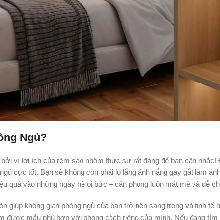
òng Ngủ?
, bởi vì lợi ích của rèm sáo nhôm thực sự rất đáng để bạn cân nhắc!
ngủ cực tốt. Bạn sẽ không còn phải lo lắng ánh nắng gay gắt làm ản
iệu quả vào những ngày hè oi bức – căn phòng luôn mát mẻ và dễ ch
n giúp không gian phòng ngủ của bạn trở nên sang trọng và tinh tế 
tìm được mẫu phù hợp với phong cách riêng của mình. Nếu đang tìm