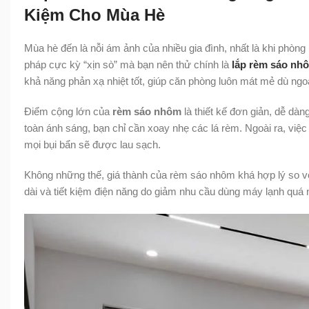
Kiệm Cho Mùa Hè
Mùa hè đến là nỗi ám ảnh của nhiều gia đình, nhất là khi phòng 
pháp cực kỳ “xịn sò” mà bạn nên thử chính là
lắp rèm sáo nh
khả năng phản xạ nhiệt tốt, giúp căn phòng luôn mát mẻ dù ngoà
Điểm cộng lớn của
rèm sáo nhôm
là thiết kế đơn giản, dễ dà
toàn ánh sáng, bạn chỉ cần xoay nhẹ các lá rèm. Ngoài ra, việ
mọi bụi bẩn sẽ được lau sạch.
Không những thế, giá thành của rèm sáo nhôm khá hợp lý so với
dài và tiết kiệm điện năng do giảm nhu cầu dùng máy lạnh quá