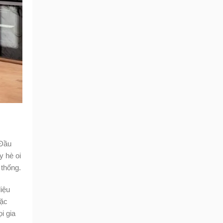
 Đầu
y hè oi
 thống.
liệu
Đặc
i gia