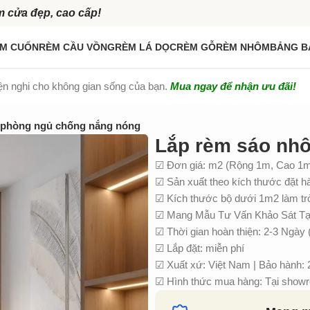
m cửa đẹp, cao cấp!
M CUỐN
RÈM CẦU VỒNG
RÈM LÁ DỌC
RÈM GỖ
RÈM NHÔM
BẢNG B
iện nghi cho không gian sống của bạn.
Mua ngay để nhận ưu đãi!
 phòng ngủ chống nắng nóng
Lắp rèm sáo nh
☑ Đơn giá: m2 (Rộng 1m, Cao 1
☑ Sản xuất theo kích thước đặt h
☑ Kích thước bộ dưới 1m2 làm t
☑ Mang Mẫu Tư Vấn Khảo Sát Tại
☑ Thời gian hoàn thiện: 2-3 Ngày 
☑ Lắp đặt: miễn phí
☑ Xuất xứ: Việt Nam | Bảo hành:
☑ Hình thức mua hàng: Tại showro