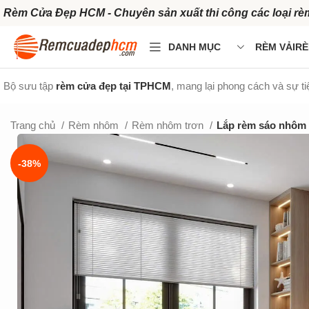
Rèm Cửa Đẹp HCM - Chuyên sản xuất thi công các loại rè
DANH MỤC
RÈM VẢI
RÈ
Bộ sưu tập
rèm cửa đẹp tại TPHCM
, mang lại phong cách và sự t
Trang chủ
Rèm nhôm
Rèm nhôm trơn
Lắp rèm sáo nhôm
-38%