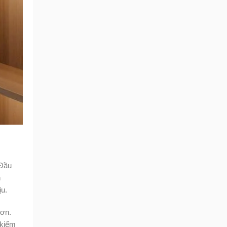
 Đầu
h
ịu.
hơn.
 kiếm