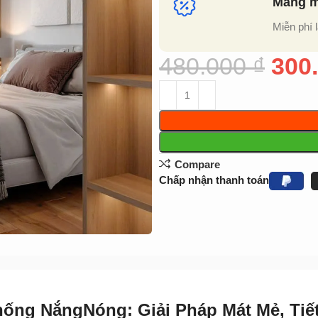
Mang mẫ
Miễn phí 
480.000
₫
300
Compare
Chấp nhận thanh toán
ng NắngNóng: Giải Pháp Mát Mẻ, Tiế