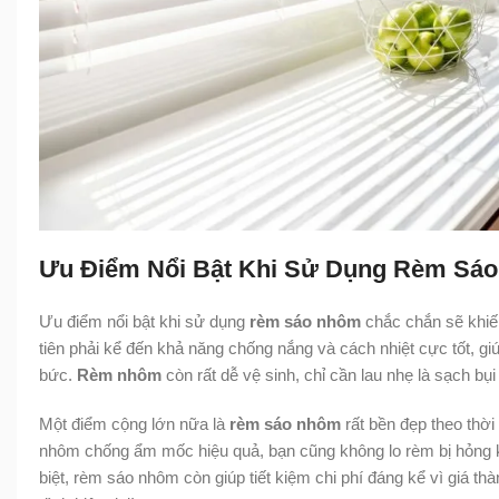
Ưu Điểm Nổi Bật Khi Sử Dụng Rèm Sá
Ưu điểm nổi bật khi sử dụng
rèm sáo nhôm
chắc chắn sẽ khiến
tiên phải kể đến khả năng chống nắng và cách nhiệt cực tốt, g
bức.
Rèm nhôm
còn rất dễ vệ sinh, chỉ cần lau nhẹ là sạch bụ
Một điểm cộng lớn nữa là
rèm sáo nhôm
rất bền đẹp theo thời
nhôm chống ẩm mốc hiệu quả, bạn cũng không lo rèm bị hỏng 
biệt, rèm sáo nhôm còn giúp tiết kiệm chi phí đáng kể vì giá th