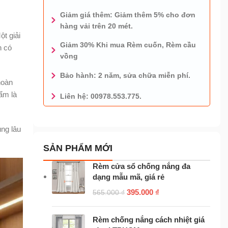
Giảm giá thêm: Giảm thêm 5% cho đơn
hàng vải trên 20 mét.
ột giải
Giảm 30% Khi mua Rèm cuốn, Rèm cầu
n có
vồng
Bảo hành: 2 năm, sửa chữa miễn phí.
hoàn
ẩm là
Liên hệ: 00978.553.775.
0978.553.775 - TƯ VẤN MIỄN PHÍ
ụng lâu
SẢN PHẨM MỚI
Rèm cửa sổ chống nắng đa
dạng mẫu mã, giá rẻ
395.000
₫
565.000
₫
Rèm chống nắng cách nhiệt giá