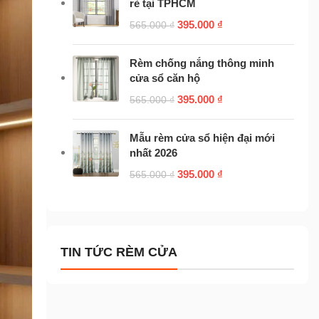
rẻ tại TPHCM
395.000
₫
565.000
₫
Rèm chống nắng thông minh
cửa sổ căn hộ
395.000
₫
565.000
₫
Mẫu rèm cửa sổ hiện đại mới
nhất 2026
395.000
₫
565.000
₫
TIN TỨC RÈM CỬA