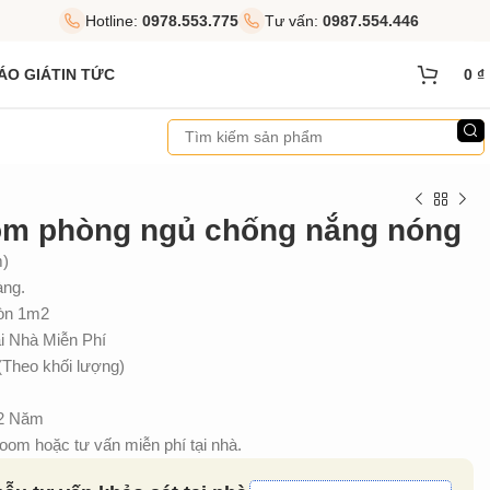
Hotline:
0978.553.775
Tư vấn:
0987.554.446
ÁO GIÁ
TIN TỨC
0
₫
ôm phòng ngủ chống nắng nóng
m)
àng.
ròn 1m2
 Nhà Miễn Phí
(Theo khối lượng)
 2 Năm
om hoặc tư vấn miễn phí tại nhà.