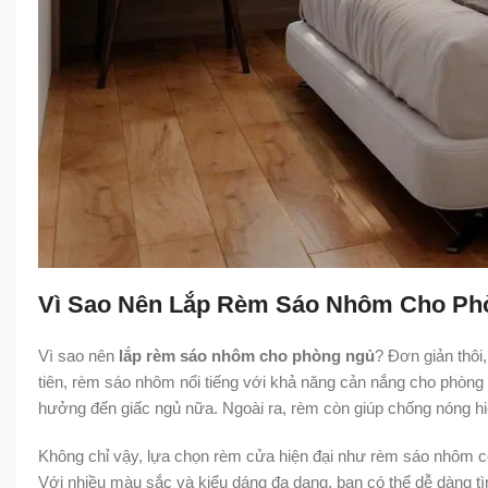
Vì Sao Nên Lắp Rèm Sáo Nhôm Cho Ph
Vì sao nên
lắp rèm sáo nhôm cho phòng ngủ
? Đơn giản thôi
tiên, rèm sáo nhôm nổi tiếng với khả năng cản nắng cho phòng 
hưởng đến giấc ngủ nữa. Ngoài ra, rèm còn giúp chống nóng h
Không chỉ vậy, lựa chọn rèm cửa hiện đại như rèm sáo nhôm cò
Với nhiều màu sắc và kiểu dáng đa dạng, bạn có thể dễ dàng 