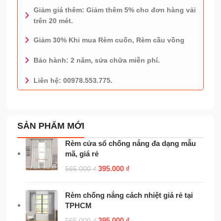
Giảm giá thêm: Giảm thêm 5% cho đơn hàng vải
trên 20 mét.
Giảm 30% Khi mua Rèm cuốn, Rèm cầu vồng
Bảo hành: 2 năm, sửa chữa miễn phí.
Liên hệ: 00978.553.775.
0978.553.775 - TƯ VẤN MIỄN PHÍ
SẢN PHẨM MỚI
Rèm cửa sổ chống nắng đa dạng mẫu
mã, giá rẻ
395.000
₫
565.000
₫
Rèm chống nắng cách nhiệt giá rẻ tại
TPHCM
395.000
₫
565.000
₫