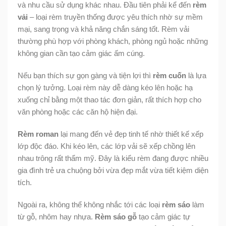
và nhu cầu sử dụng khác nhau. Đầu tiên phải kể đến
rèm
vải
– loại rèm truyền thống được yêu thích nhờ sự mềm
mại, sang trọng và khả năng chắn sáng tốt. Rèm vải
thường phù hợp với phòng khách, phòng ngủ hoặc những
không gian cần tạo cảm giác ấm cúng.
Nếu bạn thích sự gọn gàng và tiện lợi thì
rèm cuốn
là lựa
chọn lý tưởng. Loại rèm này dễ dàng kéo lên hoặc hạ
xuống chỉ bằng một thao tác đơn giản, rất thích hợp cho
văn phòng hoặc các căn hộ hiện đại.
Rèm roman
lại mang đến vẻ đẹp tinh tế nhờ thiết kế xếp
lớp độc đáo. Khi kéo lên, các lớp vải sẽ xếp chồng lên
nhau trông rất thẩm mỹ. Đây là kiểu rèm đang được nhiều
gia đình trẻ ưa chuộng bởi vừa đẹp mắt vừa tiết kiệm diện
tích.
Ngoài ra, không thể không nhắc tới các loại
rèm sáo
làm
từ gỗ, nhôm hay nhựa.
Rèm sáo gỗ
tạo cảm giác tự