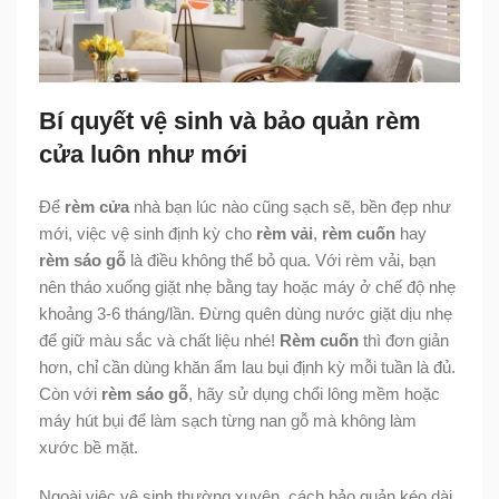
Bí quyết vệ sinh và bảo quản rèm
cửa luôn như mới
Để
rèm cửa
nhà bạn lúc nào cũng sạch sẽ, bền đẹp như
mới, việc vệ sinh định kỳ cho
rèm vải
,
rèm cuốn
hay
rèm sáo gỗ
là điều không thể bỏ qua. Với rèm vải, bạn
nên tháo xuống giặt nhẹ bằng tay hoặc máy ở chế độ nhẹ
khoảng 3-6 tháng/lần. Đừng quên dùng nước giặt dịu nhẹ
để giữ màu sắc và chất liệu nhé!
Rèm cuốn
thì đơn giản
hơn, chỉ cần dùng khăn ẩm lau bụi định kỳ mỗi tuần là đủ.
Còn với
rèm sáo gỗ
, hãy sử dụng chổi lông mềm hoặc
máy hút bụi để làm sạch từng nan gỗ mà không làm
xước bề mặt.
Ngoài việc vệ sinh thường xuyên, cách bảo quản kéo dài