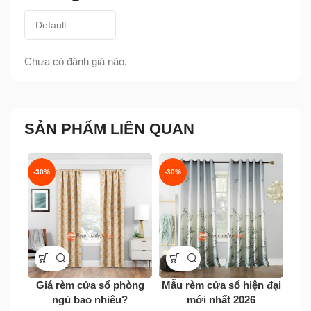
Chưa có đánh giá nào.
SẢN PHẨM LIÊN QUAN
-30%
-30%
-20
Giá rèm cửa sổ phòng
Mẫu rèm cửa sổ hiện đại
Rè
ngủ bao nhiêu?
mới nhất 2026
As