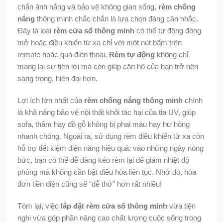
chắn ánh nắng và bảo vệ không gian sống,
rèm chống
nắng
thông minh chắc chắn là lựa chọn đáng cân nhắc.
Đây là loại
rèm cửa sổ thông minh
có thể tự động đóng
mở hoặc điều khiển từ xa chỉ với một nút bấm trên
remote hoặc qua điện thoại.
Rèm tự động
không chỉ
mang lại sự tiện lợi mà còn giúp căn hộ của bạn trở nên
sang trọng, hiện đại hơn.
Lợi ích lớn nhất của
rèm chống nắng thông minh
chính
là khả năng bảo vệ nội thất khỏi tác hại của tia UV, giúp
sofa, thảm hay đồ gỗ không bị phai màu hay hư hỏng
nhanh chóng. Ngoài ra, sử dụng rèm điều khiển từ xa còn
hỗ trợ tiết kiệm điện năng hiệu quả: vào những ngày nóng
bức, bạn có thể dễ dàng kéo rèm lại để giảm nhiệt độ
phòng mà không cần bật điều hòa liên tục. Nhờ đó, hóa
đơn tiền điện cũng sẽ “dễ thở” hơn rất nhiều!
Tóm lại, việc
lắp đặt rèm cửa sổ thông minh
vừa tiện
nghi vừa góp phần nâng cao chất lượng cuộc sống trong