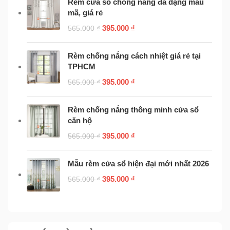
Rèm cửa sổ chống nắng đa dạng mẫu
mã, giá rẻ
395.000
₫
565.000
₫
Rèm chống nắng cách nhiệt giá rẻ tại
TPHCM
395.000
₫
565.000
₫
Rèm chống nắng thông minh cửa sổ
căn hộ
395.000
₫
565.000
₫
Mẫu rèm cửa sổ hiện đại mới nhất 2026
395.000
₫
565.000
₫