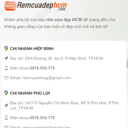
Khám phá bộ sưu tập
rèm cửa đẹp HCM
để mang đến cho
không gian sống của bạn một vẻ đẹp mới mẻ và tinh tế!
CHI NHÁNH HIỆP BÌNH
Địa chỉ: 29/4 Đường 36, Kp 8, P.Hiệp Bình, TP.HCM
Điện thoại:
0978.553.775
Email: remcuaxinhsg@gmail.com
CHI NHÁNH PHÚ LỢI
Địa chỉ: 147/73 Nguyễn Thị Minh Khai, KP 9 Phú Hoà, P.Phú
Lợi, TP.HCM
Điện thoại:
0978.553.775
Email: remcuaxinhsg@gmail.com