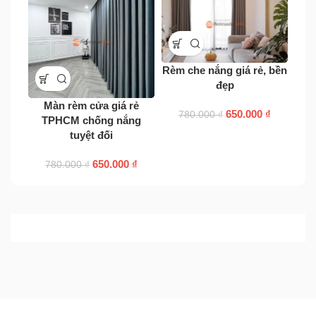
Rèm che nắng giá rẻ, bền
đẹp
Rè
nh
Màn rèm cửa giá rẻ
650.000
₫
780.000
₫
TPHCM chống nắng
tuyệt đối
650.000
₫
780.000
₫