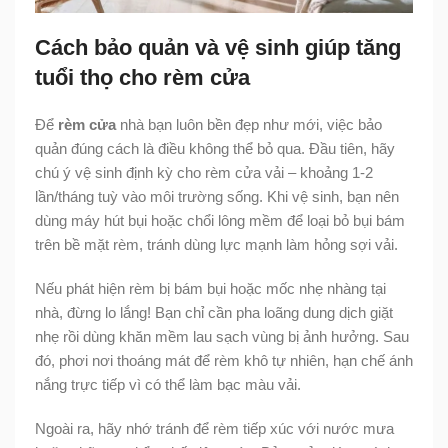
Cách bảo quản và vệ sinh giúp tăng
tuổi thọ cho rèm cửa
Để
rèm cửa
nhà bạn luôn bền đẹp như mới, việc bảo
quản đúng cách là điều không thể bỏ qua. Đầu tiên, hãy
chú ý vệ sinh định kỳ cho rèm cửa vải – khoảng 1-2
lần/tháng tuỳ vào môi trường sống. Khi vệ sinh, bạn nên
dùng máy hút bụi hoặc chổi lông mềm để loại bỏ bụi bám
trên bề mặt rèm, tránh dùng lực mạnh làm hỏng sợi vải.
Nếu phát hiện rèm bị bám bụi hoặc mốc nhẹ nhàng tại
nhà, đừng lo lắng! Bạn chỉ cần pha loãng dung dịch giặt
nhẹ rồi dùng khăn mềm lau sạch vùng bị ảnh hưởng. Sau
đó, phơi nơi thoáng mát để rèm khô tự nhiên, hạn chế ánh
nắng trực tiếp vì có thể làm bạc màu vải.
Ngoài ra, hãy nhớ tránh để rèm tiếp xúc với nước mưa