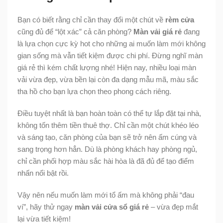
Bạn có biết rằng chỉ cần thay đổi một chút về
rèm cửa
cũng đủ để “lột xác” cả căn phòng?
Màn vải giá rẻ
đang
là lựa chọn cực kỳ hot cho những ai muốn làm mới không
gian sống mà vẫn tiết kiệm được chi phí. Đừng nghĩ màn
giá rẻ thì kém chất lượng nhé! Hiện nay, nhiều loại màn
vải vừa đẹp, vừa bền lại còn đa dạng mẫu mã, màu sắc
tha hồ cho bạn lựa chọn theo phong cách riêng.
Điều tuyệt nhất là bạn hoàn toàn có thể tự lắp đặt tại nhà,
không tốn thêm tiền thuê thợ. Chỉ cần một chút khéo léo
và sáng tạo, căn phòng của bạn sẽ trở nên ấm cúng và
sang trọng hơn hẳn. Dù là phòng khách hay phòng ngủ,
chỉ cần phối hợp màu sắc hài hòa là đã đủ để tạo điểm
nhấn nổi bật rồi.
Vậy nên nếu muốn làm mới tổ ấm mà không phải “đau
ví”, hãy thử ngay
màn vải cửa sổ giá rẻ
– vừa đẹp mắt
lại vừa tiết kiệm!