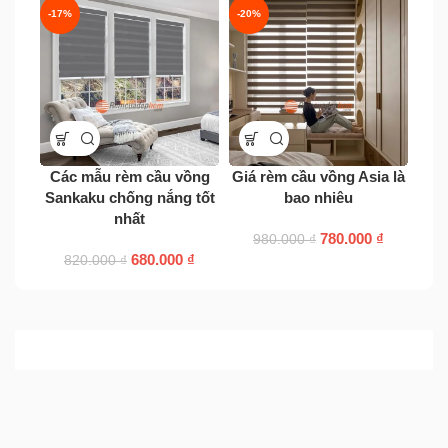
-17%
-20%
-17
Các mẫu rèm cầu vồng
Giá rèm cầu vồng Asia là
Mua
Sankaku chống nắng tốt
bao nhiêu
nhất
780.000
₫
980.000
₫
680.000
₫
820.000
₫