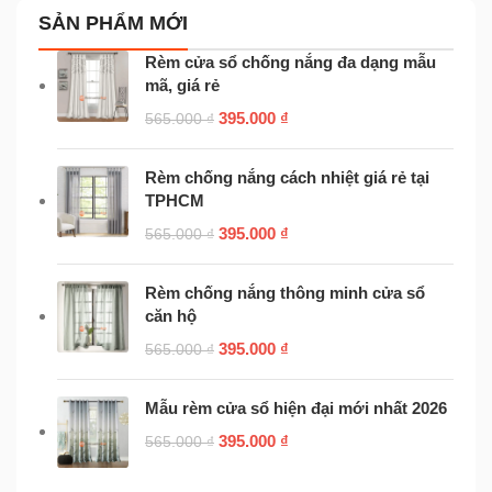
SẢN PHẨM MỚI
Rèm cửa sổ chống nắng đa dạng mẫu
mã, giá rẻ
395.000
₫
565.000
₫
Rèm chống nắng cách nhiệt giá rẻ tại
TPHCM
395.000
₫
565.000
₫
Rèm chống nắng thông minh cửa sổ
căn hộ
395.000
₫
565.000
₫
Mẫu rèm cửa sổ hiện đại mới nhất 2026
395.000
₫
565.000
₫