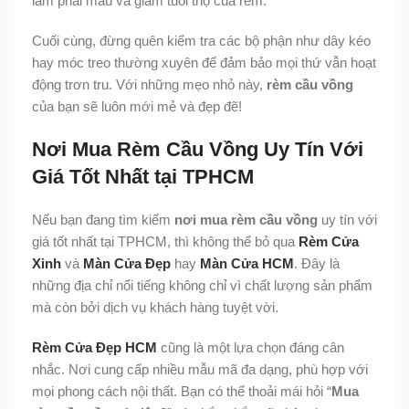
làm phai màu và giảm tuổi thọ của rèm.
Cuối cùng, đừng quên kiểm tra các bộ phận như dây kéo
hay móc treo thường xuyên để đảm bảo mọi thứ vẫn hoạt
động trơn tru. Với những mẹo nhỏ này,
rèm cầu vồng
của bạn sẽ luôn mới mẻ và đẹp đẽ!
Nơi Mua Rèm Cầu Vồng Uy Tín Với
Giá Tốt Nhất tại TPHCM
Nếu bạn đang tìm kiếm
nơi mua rèm cầu vồng
uy tín với
giá tốt nhất tại TPHCM, thì không thể bỏ qua
Rèm Cửa
Xinh
và
Màn Cửa Đẹp
hay
Màn Cửa HCM
. Đây là
những địa chỉ nổi tiếng không chỉ vì chất lượng sản phẩm
mà còn bởi dịch vụ khách hàng tuyệt vời.
Rèm Cửa Đẹp HCM
cũng là một lựa chọn đáng cân
nhắc. Nơi cung cấp nhiều mẫu mã đa dạng, phù hợp với
mọi phong cách nội thất. Bạn có thể thoải mái hỏi “
Mua