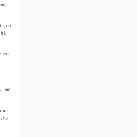
ùng
tế, nó
rì,
 chọn
 thiết
ừng
 cho