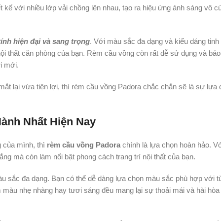
t kế với nhiều lớp vải chồng lên nhau, tạo ra hiệu ứng ánh sáng vô c
ính hiện đại và sang trọng
. Với màu sắc đa dạng và kiểu dáng tinh 
ội thất căn phòng của bạn. Rèm cầu vồng còn rất dễ sử dụng và bảo t
i mới.
mắt lại vừa tiện lợi, thì rèm cầu vồng Padora chắc chắn sẽ là sự lựa
ành Nhất Hiện Nay
 của mình, thì
rèm cầu vồng Padora
chính là lựa chọn hoàn hảo. Với
ắng mà còn làm nổi bật phong cách trang trí nội thất của bạn.
u sắc đa dạng. Bạn có thể dễ dàng lựa chọn màu sắc phù hợp với t
màu nhẹ nhàng hay tươi sáng đều mang lại sự thoải mái và hài hòa