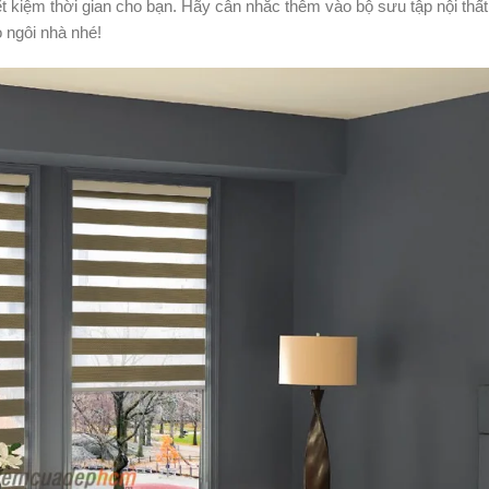
ết kiệm thời gian cho bạn. Hãy cân nhắc thêm vào bộ sưu tập nội thấ
 ngôi nhà nhé!