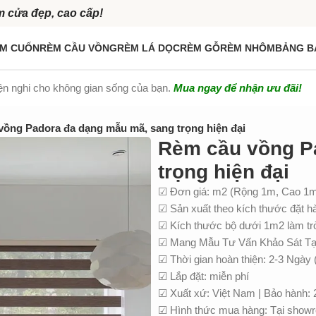
m cửa đẹp, cao cấp!
M CUỐN
RÈM CẦU VỒNG
RÈM LÁ DỌC
RÈM GỖ
RÈM NHÔM
BẢNG B
iện nghi cho không gian sống của bạn.
Mua ngay để nhận ưu đãi!
vồng Padora đa dạng mẫu mã, sang trọng hiện đại
Rèm cầu vồng P
trọng hiện đại
☑ Đơn giá: m2 (Rộng 1m, Cao 1
☑ Sản xuất theo kích thước đặt h
☑ Kích thước bộ dưới 1m2 làm t
☑ Mang Mẫu Tư Vấn Khảo Sát Tại
☑ Thời gian hoàn thiện: 2-3 Ngày 
☑ Lắp đặt: miễn phí
☑ Xuất xứ: Việt Nam | Bảo hành:
☑ Hình thức mua hàng: Tại showro