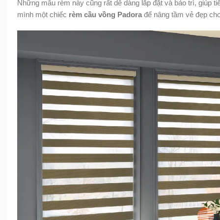
Những mẫu rèm này cũng rất dễ dàng lắp đặt và bảo trì, giúp ti
mình một chiếc
rèm cầu vồng Padora
để nâng tầm vẻ đẹp cho