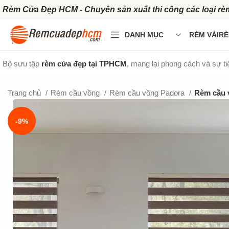
Rèm Cửa Đẹp HCM - Chuyên sản xuất thi công các loại rè
DANH MỤC
RÈM VẢI
RÈ
Bộ sưu tập
rèm cửa đẹp tại TPHCM
, mang lại phong cách và sự t
Trang chủ
Rèm cầu vồng
Rèm cầu vồng Padora
Rèm cầu 
-9%