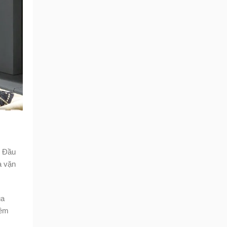
. Đầu
a vặn
ủa
hêm