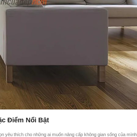
c Điểm Nổi Bật
ọn yêu thích cho những ai muốn nâng cấp không gian sống của mình