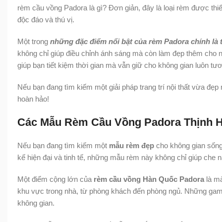
rèm cầu vồng Padora là gì? Đơn giản, đây là loại rèm được thiế
độc đáo và thú vị.
Một trong
những đặc điểm nổi bật của rèm Padora chính là t
không chỉ giúp điều chỉnh ánh sáng mà còn làm đẹp thêm cho n
giúp bạn tiết kiệm thời gian mà vẫn giữ cho không gian luôn tươ
Nếu bạn đang tìm kiếm một giải pháp trang trí nội thất vừa đẹp 
hoàn hảo!
Các Mẫu Rèm Cầu Vồng Padora Thịnh H
Nếu bạn đang tìm kiếm một
mẫu rèm đẹp
cho không gian sống
kế hiện đại và tinh tế, những mẫu rèm này không chỉ giúp che n
Một điểm cộng lớn của
rèm cầu vồng Hàn Quốc Padora
là mà
khu vực trong nhà, từ phòng khách đến phòng ngủ. Những gam 
không gian.