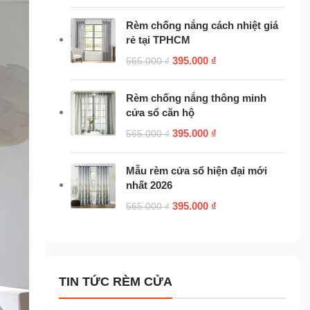
Rèm chống nắng cách nhiệt giá
rẻ tại TPHCM
395.000
₫
565.000
₫
Rèm chống nắng thông minh
cửa sổ căn hộ
395.000
₫
565.000
₫
Mẫu rèm cửa sổ hiện đại mới
nhất 2026
395.000
₫
565.000
₫
TIN TỨC RÈM CỬA