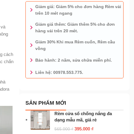
Giảm giá: Giảm 5% cho đơn hàng Rèm vải
trên 10 mét ngang
Giảm giá thêm: Giảm thêm 5% cho đơn
 và
hàng vải trên 20 mét.
không
Giảm 30% Khi mua Rèm cuốn, Rèm cầu
vồng
ng cách
Bảo hành: 2 năm, sửa chữa miễn phí.
ắc chắn
Liên hệ: 00978.553.775.
0978.553.775 - TƯ VẤN MIỄN PHÍ
nhà
adora
SẢN PHẨM MỚI
Rèm cửa sổ chống nắng đa
dạng mẫu mã, giá rẻ
395.000
₫
565.000
₫