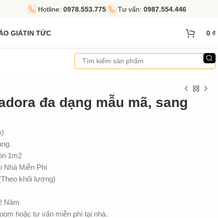
Hotline:
0978.553.775
Tư vấn:
0987.554.446
ÁO GIÁ
TIN TỨC
0
₫
adora đa dạng mẫu mã, sang
m)
àng.
ròn 1m2
 Nhà Miễn Phí
(Theo khối lượng)
 2 Năm
om hoặc tư vấn miễn phí tại nhà.