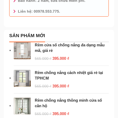
Bảo hành: 2 năm, sửa chữa miễn phí.
Liên hệ: 00978.553.775.
0978.553.775 - TƯ VẤN MIỄN PHÍ
SẢN PHẨM MỚI
Rèm cửa sổ chống nắng đa dạng mẫu
mã, giá rẻ
395.000
₫
565.000
₫
Rèm chống nắng cách nhiệt giá rẻ tại
TPHCM
395.000
₫
565.000
₫
Rèm chống nắng thông minh cửa sổ
căn hộ
395.000
₫
565.000
₫