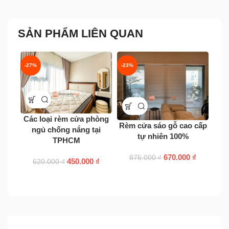
SẢN PHẨM LIÊN QUAN
-27%
-23%
-23
Các loại rèm cửa phòng
Rèm cửa sáo gỗ cao cấp
ngủ chống nắng tại
tự nhiên 100%
TPHCM
Rè
670.000
₫
875.000
₫
c
450.000
₫
620.000
₫