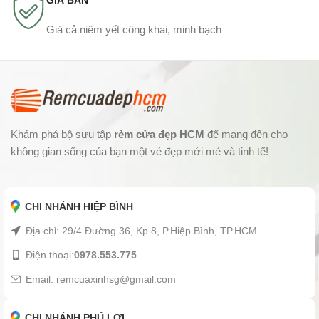
GIÁ BÁN
Giá cả niêm yết công khai, minh bạch
Khám phá bộ sưu tập
rèm cửa đẹp HCM
để mang đến cho
không gian sống của bạn một vẻ đẹp mới mẻ và tinh tế!
CHI NHÁNH HIỆP BÌNH
Địa chỉ: 29/4 Đường 36, Kp 8, P.Hiệp Bình, TP.HCM
Điện thoại:
0978.553.775
Email: remcuaxinhsg@gmail.com
CHI NHÁNH PHÚ LỢI