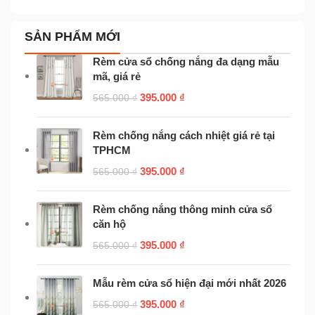
SẢN PHẨM MỚI
Rèm cửa sổ chống nắng đa dạng mẫu
mã, giá rẻ
395.000
₫
565.000
₫
Rèm chống nắng cách nhiệt giá rẻ tại
TPHCM
395.000
₫
565.000
₫
Rèm chống nắng thông minh cửa sổ
căn hộ
395.000
₫
565.000
₫
Mẫu rèm cửa sổ hiện đại mới nhất 2026
395.000
₫
565.000
₫