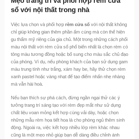
Mẹo trang trí và phối hợp rèm cửa
sổ với nội thất trong nhà
Việc lựa chọn và phối hợp
rèm cửa sổ
với nội thất không
chỉ giúp không gian thêm phần ấm cúng mà còn thể hiện
gu thẩm mỹ riêng của gia chủ. Một trong những cách phối
màu nội thất với rèm cửa sổ phổ biến nhất là chọn rèm có
tông màu tương đồng hoặc bổ sung cho màu sắc chủ đạo
của phòng. Ví dụ, nếu phòng khách của bạn sử dụng gam
màu trung tính như trắng, xám hay be, hãy thử chọn rèm
xanh pastel hoặc vàng nhạt để tạo điểm nhấn nhẹ nhàng
mà vẫn hài hoà.
Nếu bạn thích sự phá cách, đừng ngần ngại thử các ý
tưởng trang trí sáng tạo với rèm đẹp mắt như sử dụng
chất liệu voan mỏng kết hợp cùng vải dày, hoặc chọn
những mẫu rèm họa tiết hoa lá cho phòng ngủ thêm sinh
động. Ngoài ra, việc kết hợp nhiều lớp rèm khác nhau
cũng là một mẹo nhỏ giúp bạn dễ dàng điều chỉnh ánh