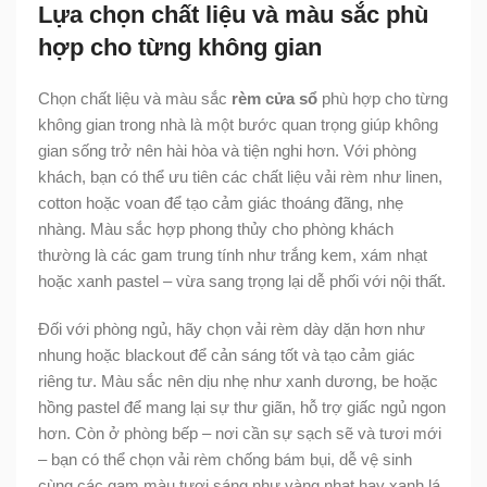
Lựa chọn chất liệu và màu sắc phù
hợp cho từng không gian
Chọn chất liệu và màu sắc
rèm cửa sổ
phù hợp cho từng
không gian trong nhà là một bước quan trọng giúp không
gian sống trở nên hài hòa và tiện nghi hơn. Với phòng
khách, bạn có thể ưu tiên các chất liệu vải rèm như linen,
cotton hoặc voan để tạo cảm giác thoáng đãng, nhẹ
nhàng. Màu sắc hợp phong thủy cho phòng khách
thường là các gam trung tính như trắng kem, xám nhạt
hoặc xanh pastel – vừa sang trọng lại dễ phối với nội thất.
Đối với phòng ngủ, hãy chọn vải rèm dày dặn hơn như
nhung hoặc blackout để cản sáng tốt và tạo cảm giác
riêng tư. Màu sắc nên dịu nhẹ như xanh dương, be hoặc
hồng pastel để mang lại sự thư giãn, hỗ trợ giấc ngủ ngon
hơn. Còn ở phòng bếp – nơi cần sự sạch sẽ và tươi mới
– bạn có thể chọn vải rèm chống bám bụi, dễ vệ sinh
cùng các gam màu tươi sáng như vàng nhạt hay xanh lá