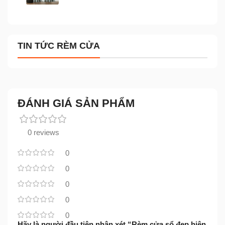
TIN TỨC RÈM CỬA
ĐÁNH GIÁ SẢN PHẨM
0 reviews
0
0
0
0
0
Hãy là người đầu tiên nhận xét “Rèm cửa sổ đẹp hiện