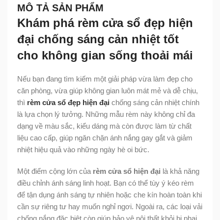
MÔ TẢ SẢN PHẨM
Khám phá rèm cửa sổ đẹp hiện
đại chống sáng cản nhiệt tốt
cho không gian sống thoải mái
Nếu bạn đang tìm kiếm một giải pháp vừa làm đẹp cho
căn phòng, vừa giúp không gian luôn mát mẻ và dễ chịu,
thì
rèm cửa sổ đẹp hiện đại
chống sáng cản nhiệt chính
là lựa chọn lý tưởng. Những mẫu rèm này không chỉ đa
dạng về màu sắc, kiểu dáng mà còn được làm từ chất
liệu cao cấp, giúp ngăn chặn ánh nắng gay gắt và giảm
nhiệt hiệu quả vào những ngày hè oi bức.
Một điểm cộng lớn của
rèm cửa sổ hiện đại
là khả năng
điều chỉnh ánh sáng linh hoạt. Bạn có thể tùy ý kéo rèm
để tận dụng ánh sáng tự nhiên hoặc che kín hoàn toàn khi
cần sự riêng tư hay muốn nghỉ ngơi. Ngoài ra, các loại vải
chống nắng đặc biệt còn giúp bảo vệ nội thất khỏi bị phai