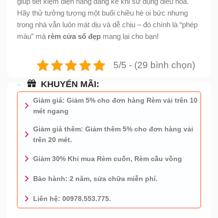
giúp tiết kiệm điện năng đáng kể khi sử dụng điều hòa.
Hãy thử tưởng tượng một buổi chiều hè oi bức nhưng
trong nhà vẫn luôn mát dịu và dễ chịu – đó chính là “phép
màu” mà
rèm cửa sổ đẹp
mang lại cho bạn!
5/5 - (29 bình chọn)
KHUYẾN MÃI:
Giảm giá: Giảm 5% cho đơn hàng Rèm vải trên 10
mét ngang
Giảm giá thêm: Giảm thêm 5% cho đơn hàng vải
trên 20 mét.
Giảm 30% Khi mua Rèm cuốn, Rèm cầu vồng
Bảo hành: 2 năm, sửa chữa miễn phí.
Liên hệ: 00978.553.775.
0978.553.775 - TƯ VẤN MIỄN PHÍ