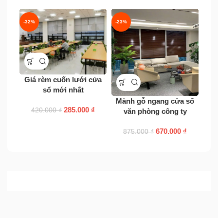
-32%
-23%
-30
Giá rèm cuốn lưới cửa
sổ mới nhất
Mành gỗ ngang cửa sổ
Màn
285.000
₫
420.000
₫
văn phòng công ty
670.000
₫
875.000
₫