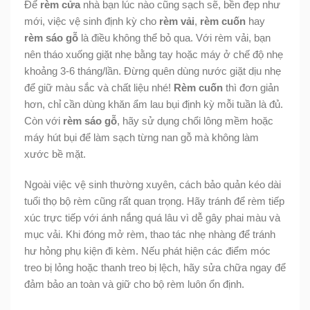
Để
rèm cửa
nhà bạn lúc nào cũng sạch sẽ, bền đẹp như
mới, việc vệ sinh định kỳ cho
rèm vải
,
rèm cuốn
hay
rèm sáo gỗ
là điều không thể bỏ qua. Với rèm vải, bạn
nên tháo xuống giặt nhẹ bằng tay hoặc máy ở chế độ nhẹ
khoảng 3-6 tháng/lần. Đừng quên dùng nước giặt dịu nhẹ
để giữ màu sắc và chất liệu nhé!
Rèm cuốn
thì đơn giản
hơn, chỉ cần dùng khăn ẩm lau bụi định kỳ mỗi tuần là đủ.
Còn với
rèm sáo gỗ
, hãy sử dụng chổi lông mềm hoặc
máy hút bụi để làm sạch từng nan gỗ mà không làm
xước bề mặt.
Ngoài việc vệ sinh thường xuyên, cách bảo quản kéo dài
tuổi thọ bộ rèm cũng rất quan trọng. Hãy tránh để rèm tiếp
xúc trực tiếp với ánh nắng quá lâu vì dễ gây phai màu và
mục vải. Khi đóng mở rèm, thao tác nhẹ nhàng để tránh
hư hỏng phụ kiện đi kèm. Nếu phát hiện các điểm móc
treo bị lỏng hoặc thanh treo bị lệch, hãy sửa chữa ngay để
đảm bảo an toàn và giữ cho bộ rèm luôn ổn định.