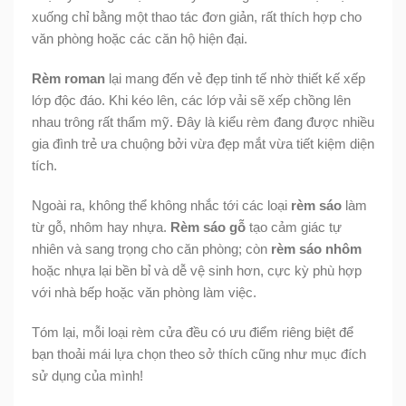
xuống chỉ bằng một thao tác đơn giản, rất thích hợp cho
văn phòng hoặc các căn hộ hiện đại.
Rèm roman
lại mang đến vẻ đẹp tinh tế nhờ thiết kế xếp
lớp độc đáo. Khi kéo lên, các lớp vải sẽ xếp chồng lên
nhau trông rất thẩm mỹ. Đây là kiểu rèm đang được nhiều
gia đình trẻ ưa chuộng bởi vừa đẹp mắt vừa tiết kiệm diện
tích.
Ngoài ra, không thể không nhắc tới các loại
rèm sáo
làm
từ gỗ, nhôm hay nhựa.
Rèm sáo gỗ
tạo cảm giác tự
nhiên và sang trọng cho căn phòng; còn
rèm sáo nhôm
hoặc nhựa lại bền bỉ và dễ vệ sinh hơn, cực kỳ phù hợp
với nhà bếp hoặc văn phòng làm việc.
Tóm lại, mỗi loại rèm cửa đều có ưu điểm riêng biệt để
bạn thoải mái lựa chọn theo sở thích cũng như mục đích
sử dụng của mình!