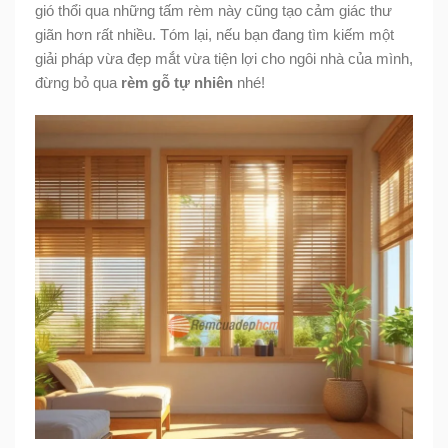
gió thổi qua những tấm rèm này cũng tạo cảm giác thư
giãn hơn rất nhiều. Tóm lại, nếu bạn đang tìm kiếm một
giải pháp vừa đẹp mắt vừa tiện lợi cho ngôi nhà của mình,
đừng bỏ qua
rèm gỗ tự nhiên
nhé!