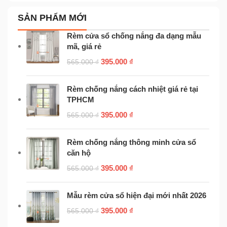
SẢN PHẨM MỚI
Rèm cửa sổ chống nắng đa dạng mẫu
mã, giá rẻ
395.000
₫
565.000
₫
Rèm chống nắng cách nhiệt giá rẻ tại
TPHCM
395.000
₫
565.000
₫
Rèm chống nắng thông minh cửa sổ
căn hộ
395.000
₫
565.000
₫
Mẫu rèm cửa sổ hiện đại mới nhất 2026
395.000
₫
565.000
₫