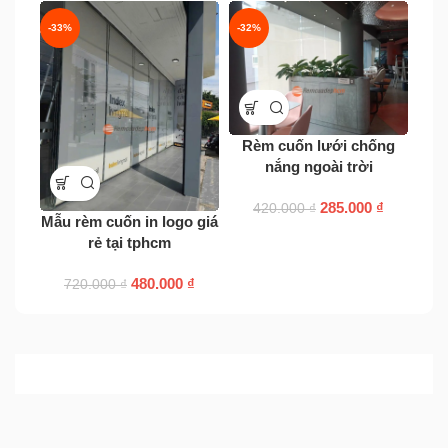
-33%
-32%
-41
Rèm cuốn lưới chống
nắng ngoài trời
Rèm
285.000
₫
420.000
₫
Mẫu rèm cuốn in logo giá
rẻ tại tphcm
480.000
₫
720.000
₫