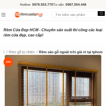
Hotline:
0978.553.775
Tư vấn:
0987.554.446
Rèm Cửa Đẹp HCM - Chuyên sản xuất thi công các loại
rèm cửa đẹp, cao cấp!
 gỗ
Rèm gỗ tự nhiên
Rèm sáo gỗ ngoài trời giá rẻ tại tphcm
-23%