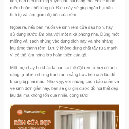
tiên, bạn nên thường xuyên lau bụi bằng một chiếc khăn
mềm hoặc chổi lông gà. Điều này sẽ giúp ngăn bụi bẩn
tích tụ và làm giảm độ bền của rèm.
Ngoài ra, nếu bạn muốn vệ sinh rèm cửa sâu hơn, hãy
sử dụng nước ấm pha với một ít xà phòng nhẹ. Dùng một
miếng vải sạch nhúng vào dung dịch này và nhẹ nhàng
lau từng thanh rèm. Lưu ý không dùng chất tẩy rửa mạnh
vì có thể làm hỏng lớp hoàn thiện của gỗ.
Một mẹo hay ho khác là bạn có thể đặt rèm ở nơi có ánh
sáng tự nhiên nhưng tránh ánh nắng trực tiếp quá lâu để
không bị phai màu. Như vậy, với những cách bảo quản và
vệ sinh đơn giản này, bạn sẽ giữ gìn được đồ nội thất đẹp
lâu dài mà không tốn quá nhiều công sức!