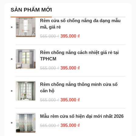
SẢN PHẨM MỚI
Rèm cửa sổ chống nắng đa dạng mẫu
mã, giá rẻ
395.000
₫
565.000
₫
Rèm chống nắng cách nhiệt giá rẻ tại
TPHCM
395.000
₫
565.000
₫
Rèm chống nắng thông minh cửa sổ
căn hộ
395.000
₫
565.000
₫
Mẫu rèm cửa sổ hiện đại mới nhất 2026
395.000
₫
565.000
₫