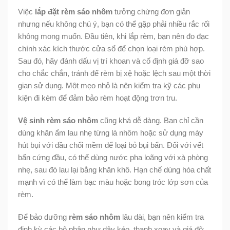
Việc
lắp đặt rèm sáo nhôm
tưởng chừng đơn giản
nhưng nếu không chú ý, bạn có thể gặp phải nhiều rắc rối
không mong muốn. Đầu tiên, khi lắp rèm, bạn nên đo đạc
chính xác kích thước cửa sổ để chọn loại rèm phù hợp.
Sau đó, hãy đánh dấu vị trí khoan và cố định giá đỡ sao
cho chắc chắn, tránh để rèm bị xệ hoặc lệch sau một thời
gian sử dụng. Một mẹo nhỏ là nên kiểm tra kỹ các phụ
kiện đi kèm để đảm bảo rèm hoạt động trơn tru.
Vệ sinh rèm sáo nhôm
cũng khá dễ dàng. Bạn chỉ cần
dùng khăn ẩm lau nhẹ từng lá nhôm hoặc sử dụng máy
hút bụi với đầu chổi mềm để loại bỏ bụi bẩn. Đối với vết
bẩn cứng đầu, có thể dùng nước pha loãng với xà phòng
nhẹ, sau đó lau lại bằng khăn khô. Hạn chế dùng hóa chất
mạnh vì có thể làm bạc màu hoặc bong tróc lớp sơn của
rèm.
Để bảo dưỡng
rèm sáo nhôm
lâu dài, bạn nên kiểm tra
định kỳ các bộ phận như dây kéo, thanh xoay và giá đỡ.