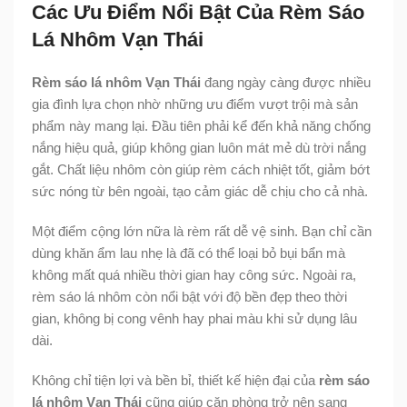
Các Ưu Điểm Nổi Bật Của Rèm Sáo
Lá Nhôm Vạn Thái
Rèm sáo lá nhôm Vạn Thái
đang ngày càng được nhiều
gia đình lựa chọn nhờ những ưu điểm vượt trội mà sản
phẩm này mang lại. Đầu tiên phải kể đến khả năng chống
nắng hiệu quả, giúp không gian luôn mát mẻ dù trời nắng
gắt. Chất liệu nhôm còn giúp rèm cách nhiệt tốt, giảm bớt
sức nóng từ bên ngoài, tạo cảm giác dễ chịu cho cả nhà.
Một điểm cộng lớn nữa là rèm rất dễ vệ sinh. Bạn chỉ cần
dùng khăn ẩm lau nhẹ là đã có thể loại bỏ bụi bẩn mà
không mất quá nhiều thời gian hay công sức. Ngoài ra,
rèm sáo lá nhôm còn nổi bật với độ bền đẹp theo thời
gian, không bị cong vênh hay phai màu khi sử dụng lâu
dài.
Không chỉ tiện lợi và bền bỉ, thiết kế hiện đại của
rèm sáo
lá nhôm Vạn Thái
cũng giúp căn phòng trở nên sang