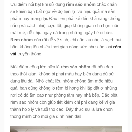
Ưu điểm nổi bật khi sử dụng
rèm sáo nhôm
chắc chắn
sẽ khiến bạn bất ngờ về độ tiện lợi và hiệu quả mà sản
phẩm này mang lại. Đầu tiên phải kể đến khả năng chống
nắng và cách nhiệt cực tốt, giúp không gian nhà bạn luôn
mát mẻ, dễ chịu ngay cả trong những ngày hè oi bức.
Rèm nhôm
còn rất dễ vệ sinh, chỉ cần lau nhẹ là sạch bụi
bẩn, không tốn nhiều thời gian công sức như các loại
rèm
vải
truyền thống.
Một điểm cộng lớn nữa là
rèm sáo nhôm
rất bền đẹp
theo thời gian, không bị phai màu hay biến dạng dù sử
dụng lâu dài. Nhờ chất liệu nhôm chống ẩm mốc hiệu
quả, bạn cũng không lo rèm bị hỏng khi lắp đặt ở những
nơi có độ ẩm cao như phòng tắm hay nhà bếp. Đặc biệt,
rèm sáo nhôm còn giúp tiết kiệm chi phí đáng kể vì giá
thành hợp lý và tuổi thọ cao. Đây thực sự là lựa chọn
thông minh cho mọi gia đình hiện đại!