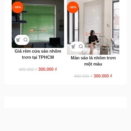
-38%
-38%
-38
Mẫu
Giá rèm cửa sáo nhôm
trơn tại TPHCM
Màn sáo lá nhôm trơn
một màu
300.000
₫
480.000
₫
300.000
₫
480.000
₫