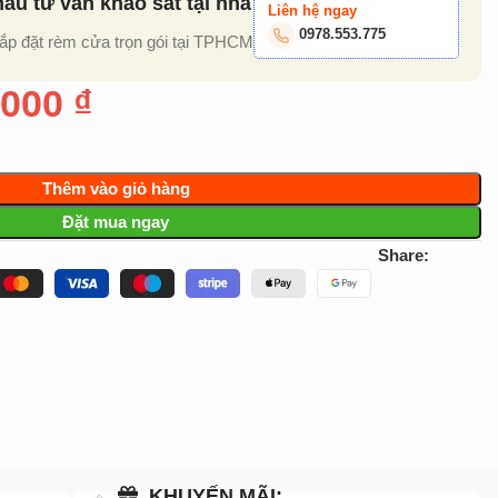
u tư vấn khảo sát tại nhà
Liên hệ ngay
0978.553.775
lắp đặt rèm cửa trọn gói tại TPHCM
.000
₫
Thêm vào giỏ hàng
Đặt mua ngay
Share:
KHUYẾN MÃI: