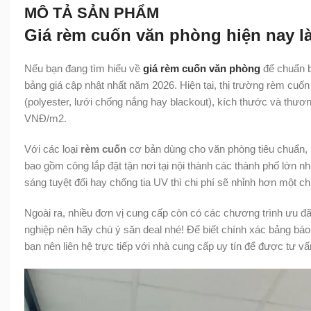
MÔ TẢ SẢN PHẨM
Giá rèm cuốn văn phòng hiện nay l
Nếu bạn đang tìm hiểu về
giá rèm cuốn văn phòng
để chuẩn b
bảng giá cập nhật nhất năm 2026. Hiện tại, thị trường rèm cuố
(polyester, lưới chống nắng hay blackout), kích thước và thư
VNĐ/m2.
Với các loại
rèm cuốn
cơ bản dùng cho văn phòng tiêu chuẩn,
bao gồm công lắp đặt tận nơi tại nội thành các thành phố lớ
sáng tuyệt đối hay chống tia UV thì chi phí sẽ nhỉnh hơn một ch
Ngoài ra, nhiều đơn vị cung cấp còn có các chương trình ưu đã
nghiệp nên hãy chú ý săn deal nhé! Để biết chính xác bảng báo
bạn nên liên hệ trực tiếp với nhà cung cấp uy tín để được tư vấn