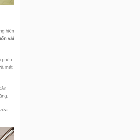
ng hiện
ốn vải
o phép
và mát
cản
ăng.
 vừa