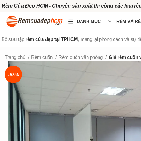
Rèm Cửa Đẹp HCM - Chuyên sản xuất thi công các loại rè
DANH MỤC
RÈM VẢI
RÈ
Bộ sưu tập
rèm cửa đẹp tại TPHCM
, mang lại phong cách và sự t
Trang chủ
Rèm cuốn
Rèm cuốn văn phòng
Giá rèm cuốn 
-53%