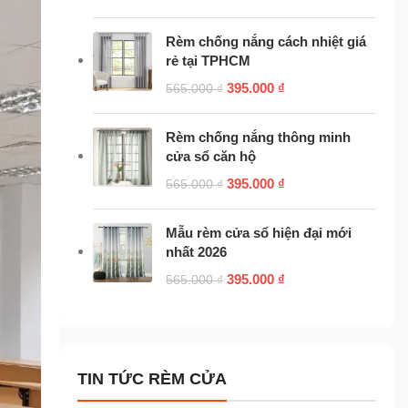
Rèm chống nắng cách nhiệt giá
rẻ tại TPHCM
395.000
₫
565.000
₫
Rèm chống nắng thông minh
cửa sổ căn hộ
395.000
₫
565.000
₫
Mẫu rèm cửa sổ hiện đại mới
nhất 2026
395.000
₫
565.000
₫
TIN TỨC RÈM CỬA