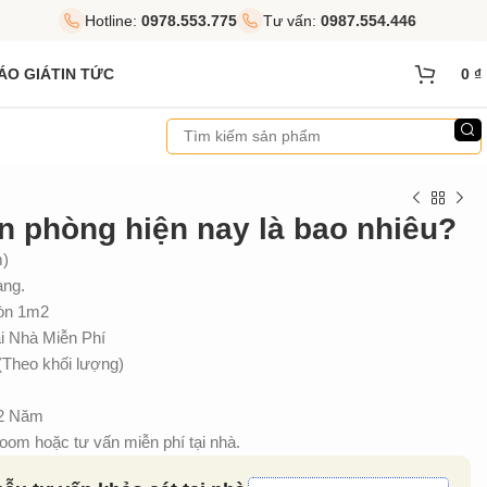
Hotline:
0978.553.775
Tư vấn:
0987.554.446
ÁO GIÁ
TIN TỨC
0
₫
n phòng hiện nay là bao nhiêu?
m)
àng.
ròn 1m2
 Nhà Miễn Phí
(Theo khối lượng)
 2 Năm
om hoặc tư vấn miễn phí tại nhà.