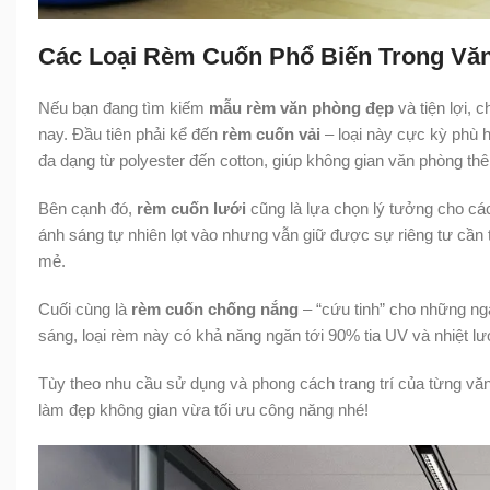
Các Loại Rèm Cuốn Phổ Biến Trong Vă
Nếu bạn đang tìm kiếm
mẫu rèm văn phòng đẹp
và tiện lợi, 
nay. Đầu tiên phải kể đến
rèm cuốn vải
– loại này cực kỳ phù 
đa dạng từ polyester đến cotton, giúp không gian văn phòng th
Bên cạnh đó,
rèm cuốn lưới
cũng là lựa chọn lý tưởng cho các
ánh sáng tự nhiên lọt vào nhưng vẫn giữ được sự riêng tư cần 
mẻ.
Cuối cùng là
rèm cuốn chống nắng
– “cứu tinh” cho những ng
sáng, loại rèm này có khả năng ngăn tới 90% tia UV và nhiệt lư
Tùy theo nhu cầu sử dụng và phong cách trang trí của từng vă
làm đẹp không gian vừa tối ưu công năng nhé!