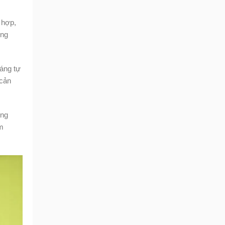
 hợp,
ống
sáng tự
 cản
ong
ầm