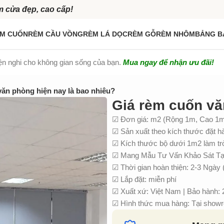
m cửa đẹp, cao cấp!
M CUỐN
RÈM CẦU VỒNG
RÈM LÁ DỌC
RÈM GỖ
RÈM NHÔM
BẢNG B
iện nghi cho không gian sống của bạn.
Mua ngay để nhận ưu đãi!
văn phòng hiện nay là bao nhiêu?
Giá rèm cuốn vă
☑ Đơn giá: m2 (Rộng 1m, Cao 1
☑ Sản xuất theo kích thước đặt h
☑ Kích thước bộ dưới 1m2 làm t
☑ Mang Mẫu Tư Vấn Khảo Sát Tại
☑ Thời gian hoàn thiện: 2-3 Ngày 
☑ Lắp đặt: miễn phí
☑ Xuất xứ: Việt Nam | Bảo hành:
☑ Hình thức mua hàng: Tại showro