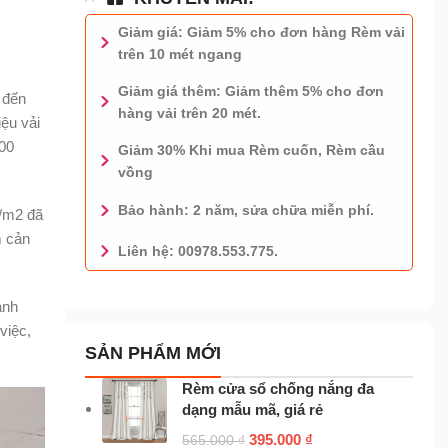
Giảm giá: Giảm 5% cho đơn hàng Rèm vải
trên 10 mét ngang
Giảm giá thêm: Giảm thêm 5% cho đơn
 đến
hàng vải trên 20 mét.
ệu vải
00
Giảm 30% Khi mua Rèm cuốn, Rèm cầu
vồng
Bảo hành: 2 năm, sửa chữa miễn phí.
Đ/m2 đã
m cản
Liên hệ: 00978.553.775.
0978.553.775 - TƯ VẤN MIỄN PHÍ
anh
việc,
SẢN PHẨM MỚI
Rèm cửa sổ chống nắng đa
dạng mẫu mã, giá rẻ
395.000
₫
565.000
₫