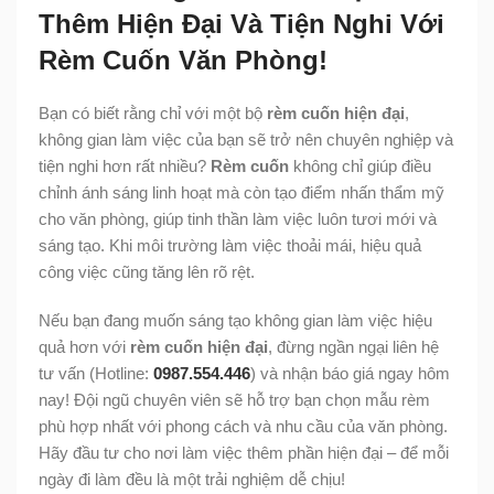
Thêm Hiện Đại Và Tiện Nghi Với
Rèm Cuốn Văn Phòng!
Bạn có biết rằng chỉ với một bộ
rèm cuốn hiện đại
,
không gian làm việc của bạn sẽ trở nên chuyên nghiệp và
tiện nghi hơn rất nhiều?
Rèm cuốn
không chỉ giúp điều
chỉnh ánh sáng linh hoạt mà còn tạo điểm nhấn thẩm mỹ
cho văn phòng, giúp tinh thần làm việc luôn tươi mới và
sáng tạo. Khi môi trường làm việc thoải mái, hiệu quả
công việc cũng tăng lên rõ rệt.
Nếu bạn đang muốn sáng tạo không gian làm việc hiệu
quả hơn với
rèm cuốn hiện đại
, đừng ngần ngại liên hệ
tư vấn (Hotline:
0987.554.446
) và nhận báo giá ngay hôm
nay! Đội ngũ chuyên viên sẽ hỗ trợ bạn chọn mẫu rèm
phù hợp nhất với phong cách và nhu cầu của văn phòng.
Hãy đầu tư cho nơi làm việc thêm phần hiện đại – để mỗi
ngày đi làm đều là một trải nghiệm dễ chịu!