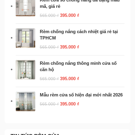
mã, giá rẻ
395.000
₫
565.000
₫
Rèm chống nắng cách nhiệt giá rẻ tại
TPHCM
395.000
₫
565.000
₫
Rèm chống nắng thông minh cửa sổ
căn hộ
395.000
₫
565.000
₫
Mẫu rèm cửa sổ hiện đại mới nhất 2026
395.000
₫
565.000
₫