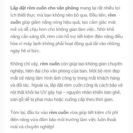
Lắp đặt rèm cuốn cho văn phòng
mang lại rất nhiều lợi
ích thiết thực mà bạn không nên bỏ qua. Đầu tiên,
rèm
cuốn
giúp giảm nắng nóng hiệu quả, tạo cảm giác mát
mẻ và dễ chịu hơn cho không gian làm việc. Nhờ khả
năng cản sáng tốt, rèm còn hỗ trợ tiết kiệm điện năng điều
hòa vì máy lạnh không phải hoạt động quá tải vào những
ngày hè oi bức.
Không chỉ vậy,
rèm cuốn
còn giúp tạo không gian chuyên
nghiệp, hiện đại cho văn phòng của bạn. Một bộ rèm đẹp
mắt sẽ nâng tầm hình ảnh công ty trong mắt khách hàng
và đối tác. Ngoài ra, lắp đặt rèm cuốn cũng là cách bảo vệ
nội thất khỏi tia UV gây hại – nguyên nhân khiến bàn ghế,
sàn gỗ dễ bị phai màu hoặc xuống cấp theo thời gian.
Tóm lại, đầu tư vào
rèm cuốn
vừa giúp tiết kiệm chi phí
điện năng vừa đảm bảo môi trường làm việc luôn thoải
mái và chuyên nghiệp!