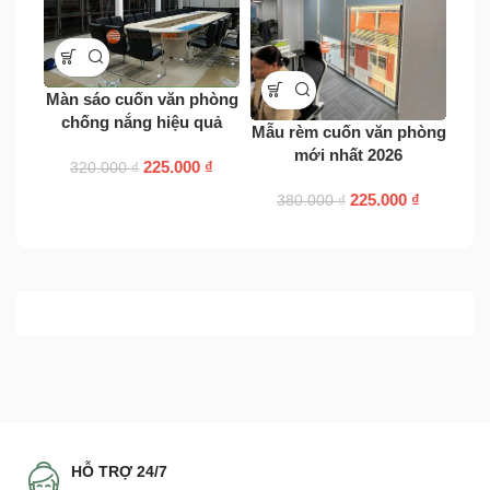
Màn sáo cuốn văn phòng
chống nắng hiệu quả
Mẫu rèm cuốn văn phòng
phò
mới nhất 2026
225.000
₫
320.000
₫
225.000
₫
380.000
₫
HỖ TRỢ 24/7