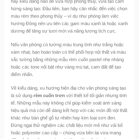
hay kiểu dáng nào để vừa hợp phong thủy, vừa tạo cảm
hứng sáng tạo. Đầu tiên, bạn hãy cân nhắc đến việc chọn
màu rèm theo phong thủy – ví dụ như phòng làm việc
hướng Đông nên ưu tiên các gam màu xanh lá hoặc xanh
dương để tăng sự tươi mới và năng lượng tích cực.
Nếu văn phòng có tường màu trung tính như trắng hoặc
xám nhạt, bạn hoàn toàn có thể phối hợp nội thất và màu
sắc tường bằng những mẫu rèm cuốn pastel nhẹ nhàng
hoặc các tone nổi bật như vàng mù tạt, cam đất để tạo
điểm nhấn.
Về kiểu dáng, xu hướng hiện đại cho văn phòng sáng tạo
là sử dụng
rèm cuốn trơn
với thiết kế tối giản nhưng tinh
tế. Những mẫu này không chỉ giúp kiểm soát ánh sáng
hiệu quả mà còn dễ dàng kết hợp với các món đồ nội thất
khác như bàn ghế gỗ tự nhiên hay kim loại sơn đen.
Đừng ngại thử nghiệm các chất liệu mới mẻ như vải bố
hoặc polyester cao cấp – chúng vừa bền lại vừa mang