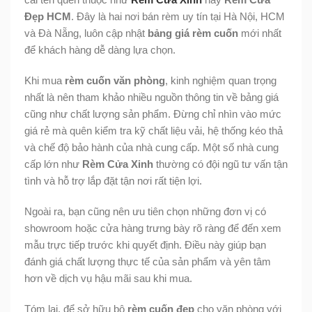
Đẹp HCM
. Đây là hai nơi bán rèm uy tín tại Hà Nội, HCM
và Đà Nẵng, luôn cập nhật
bảng giá rèm cuốn
mới nhất
để khách hàng dễ dàng lựa chọn.
Khi mua
rèm cuốn văn phòng
, kinh nghiệm quan trọng
nhất là nên tham khảo nhiều nguồn thông tin về bảng giá
cũng như chất lượng sản phẩm. Đừng chỉ nhìn vào mức
giá rẻ mà quên kiểm tra kỹ chất liệu vải, hệ thống kéo thả
và chế độ bảo hành của nhà cung cấp. Một số nhà cung
cấp lớn như
Rèm Cửa Xinh
thường có đội ngũ tư vấn tận
tình và hỗ trợ lắp đặt tận nơi rất tiện lợi.
Ngoài ra, bạn cũng nên ưu tiên chọn những đơn vị có
showroom hoặc cửa hàng trưng bày rõ ràng để đến xem
mẫu trực tiếp trước khi quyết định. Điều này giúp bạn
đánh giá chất lượng thực tế của sản phẩm và yên tâm
hơn về dịch vụ hậu mãi sau khi mua.
Tóm lại, để sở hữu bộ
rèm cuốn đẹp
cho văn phòng với