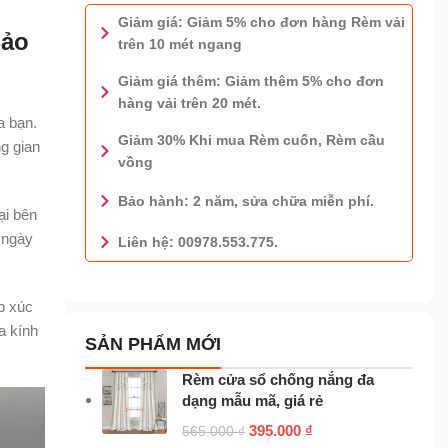
Giảm giá: Giảm 5% cho đơn hàng Rèm vải
Bảo
trên 10 mét ngang
Giảm giá thêm: Giảm thêm 5% cho đơn
hàng vải trên 20 mét.
a bạn.
Giảm 30% Khi mua Rèm cuốn, Rèm cầu
g gian
vồng
Bảo hành: 2 năm, sửa chữa miễn phí.
ại bên
 ngày
Liên hệ: 00978.553.775.
0978.553.775 - TƯ VẤN MIỄN PHÍ
p xúc
a kính
SẢN PHẨM MỚI
Rèm cửa sổ chống nắng đa
dạng mẫu mã, giá rẻ
395.000
₫
565.000
₫