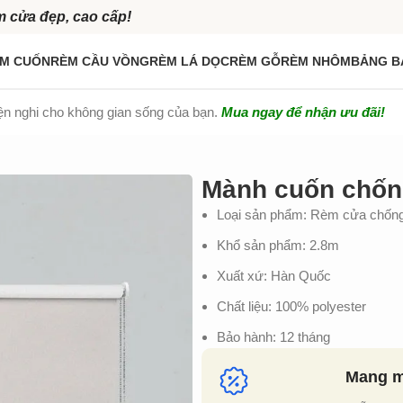
m cửa đẹp, cao cấp!
M CUỐN
RÈM CẦU VỒNG
RÈM LÁ DỌC
RÈM GỖ
RÈM NHÔM
BẢNG B
iện nghi cho không gian sống của bạn.
Mua ngay để nhận ưu đãi!
Mành cuốn chốn
Loại sản phẩm: Rèm cửa chốn
Khổ sản phẩm: 2.8m
Xuất xứ: Hàn Quốc
Chất liệu: 100% polyester
Bảo hành: 12 tháng
Mang mẫ