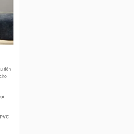
u tiên
 cho
ại
 PVC