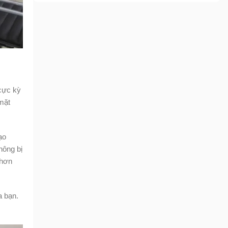
cực kỳ
 mặt
ạo
hông bị
 hơn
a bạn.