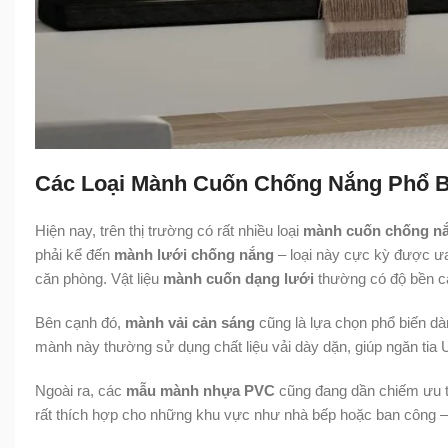
Các Loại Mành Cuốn Chống Nắng Phổ B
Hiện nay, trên thị trường có rất nhiều loại
mành cuốn chống n
phải kể đến
mành lưới chống nắng
– loại này cực kỳ được ư
căn phòng. Vật liệu
mành cuốn dạng lưới
thường có độ bền ca
Bên cạnh đó,
mành vải cản sáng
cũng là lựa chọn phổ biến dà
mành này thường sử dụng chất liệu vải dày dặn, giúp ngăn tia U
Ngoài ra, các
mẫu mành nhựa PVC
cũng đang dần chiếm ưu th
rất thích hợp cho những khu vực như nhà bếp hoặc ban công – 