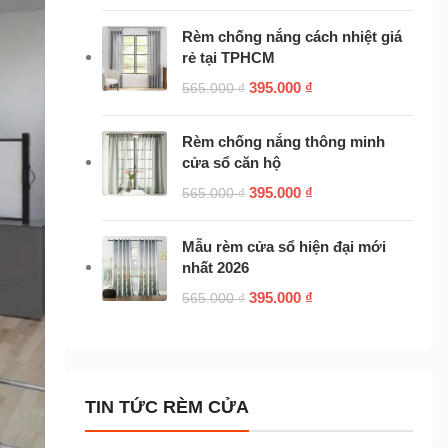
Rèm chống nắng cách nhiệt giá
rẻ tại TPHCM
395.000
₫
565.000
₫
Rèm chống nắng thông minh
cửa sổ căn hộ
395.000
₫
565.000
₫
Mẫu rèm cửa sổ hiện đại mới
nhất 2026
395.000
₫
565.000
₫
TIN TỨC RÈM CỬA