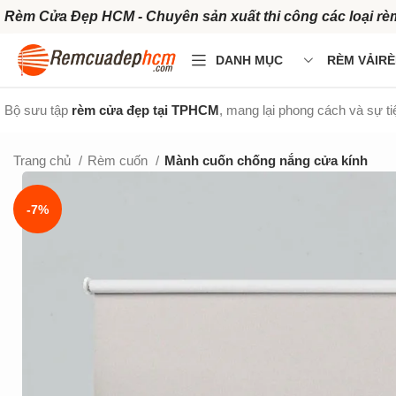
Rèm Cửa Đẹp HCM - Chuyên sản xuất thi công các loại rè
DANH MỤC
RÈM VẢI
RÈ
Bộ sưu tập
rèm cửa đẹp tại TPHCM
, mang lại phong cách và sự t
Trang chủ
Rèm cuốn
Mành cuốn chống nắng cửa kính
-7%