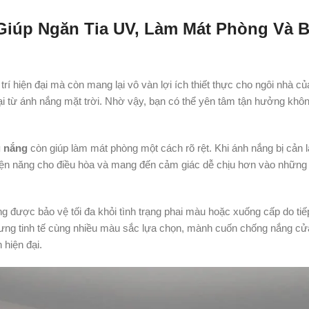
iúp Ngăn Tia UV, Làm Mát Phòng Và 
 trí hiện đại mà còn mang lại vô vàn lợi ích thiết thực cho ngôi nhà củ
ại từ ánh nắng mặt trời. Nhờ vậy, bạn có thể yên tâm tận hưởng khôn
 nắng
còn giúp làm mát phòng một cách rõ rệt. Khi ánh nắng bị cản l
m điện năng cho điều hòa và mang đến cảm giác dễ chịu hơn vào những
g được bảo vệ tối đa khỏi tình trạng phai màu hoặc xuống cấp do tiế
nhưng tinh tế cùng nhiều màu sắc lựa chọn, mành cuốn chống nắng cử
 hiện đại.