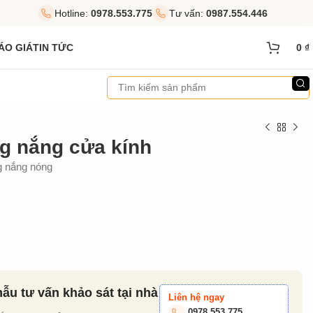
Hotline:
0978.553.775
Tư vấn:
0987.554.446
ÁO GIÁ
TIN TỨC
0
₫
g nắng cửa kính
g nắng nóng
u tư vấn khảo sát tại nhà
Liên hệ ngay
0978.553.775