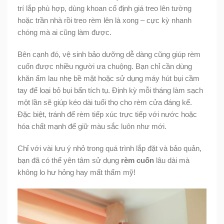
trí lắp phù hợp, dùng khoan cố định giá treo lên tường
hoặc trần nhà rồi treo rèm lên là xong – cực kỳ nhanh
chóng mà ai cũng làm được.
Bên cạnh đó, vệ sinh bảo dưỡng dễ dàng cũng giúp rèm
cuốn được nhiều người ưa chuộng. Bạn chỉ cần dùng
khăn ẩm lau nhẹ bề mặt hoặc sử dụng máy hút bụi cầm
tay để loại bỏ bụi bẩn tích tụ. Định kỳ mỗi tháng làm sạch
một lần sẽ giúp kéo dài tuổi thọ cho rèm cửa đáng kể.
Đặc biệt, tránh để rèm tiếp xúc trực tiếp với nước hoặc
hóa chất mạnh để giữ màu sắc luôn như mới.
Chỉ với vài lưu ý nhỏ trong quá trình lắp đặt và bảo quản,
bạn đã có thể yên tâm sử dụng
rèm cuốn
lâu dài mà
không lo hư hỏng hay mất thẩm mỹ!