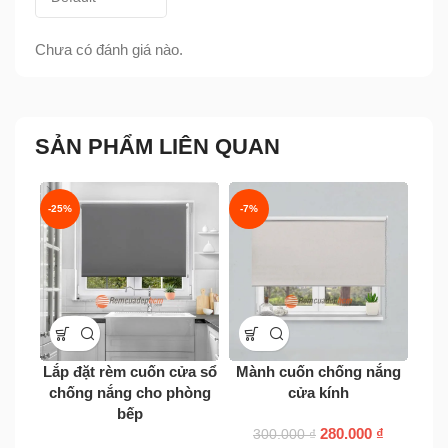
Chưa có đánh giá nào.
SẢN PHẨM LIÊN QUAN
-25%
-7%
-33
Lắp đặt rèm cuốn cửa sổ
Mành cuốn chống nắng
Rè
chống nắng cho phòng
cửa kính
bếp
280.000
₫
300.000
₫