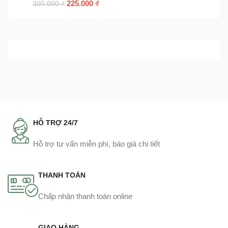
225.000
₫
300.000
₫
HỖ TRỢ 24/7
Hỗ trợ tư vấn miễn phí, báo giá chi tiết
THANH TOÁN
Chấp nhận thanh toán online
GIAO HÀNG