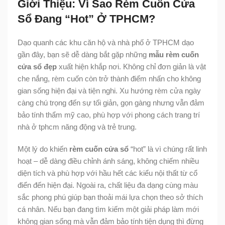
Giới Thiệu: Vì Sao Rèm Cuốn Cửa
Sổ Đang “Hot” Ở TPHCM?
Dạo quanh các khu căn hộ và nhà phố ở TPHCM dạo
gần đây, bạn sẽ dễ dàng bắt gặp những
mẫu rèm cuốn
cửa sổ đẹp
xuất hiện khắp nơi. Không chỉ đơn giản là vật
che nắng, rèm cuốn còn trở thành điểm nhấn cho không
gian sống hiện đại và tiện nghi. Xu hướng rèm cửa ngày
càng chú trọng đến sự tối giản, gọn gàng nhưng vẫn đảm
bảo tính thẩm mỹ cao, phù hợp với phong cách trang trí
nhà ở tphcm năng động và trẻ trung.
Một lý do khiến
rèm cuốn cửa sổ
“hot” là vì chúng rất linh
hoạt – dễ dàng điều chỉnh ánh sáng, không chiếm nhiều
diện tích và phù hợp với hầu hết các kiểu nội thất từ cổ
điển đến hiện đại. Ngoài ra, chất liệu đa dạng cùng màu
sắc phong phú giúp bạn thoải mái lựa chọn theo sở thích
cá nhân. Nếu bạn đang tìm kiếm một giải pháp làm mới
không gian sống mà vẫn đảm bảo tính tiện dụng thì đừng