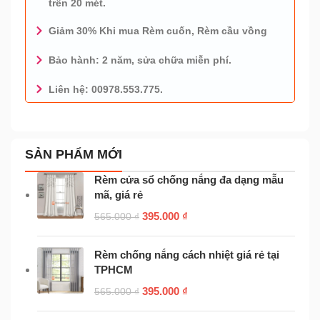
trên 20 mét.
Giảm 30% Khi mua Rèm cuốn, Rèm cầu vồng
Bảo hành: 2 năm, sửa chữa miễn phí.
Liên hệ: 00978.553.775.
0978.553.775 - TƯ VẤN MIỄN PHÍ
SẢN PHẨM MỚI
Rèm cửa sổ chống nắng đa dạng mẫu
mã, giá rẻ
395.000
₫
565.000
₫
Rèm chống nắng cách nhiệt giá rẻ tại
TPHCM
395.000
₫
565.000
₫