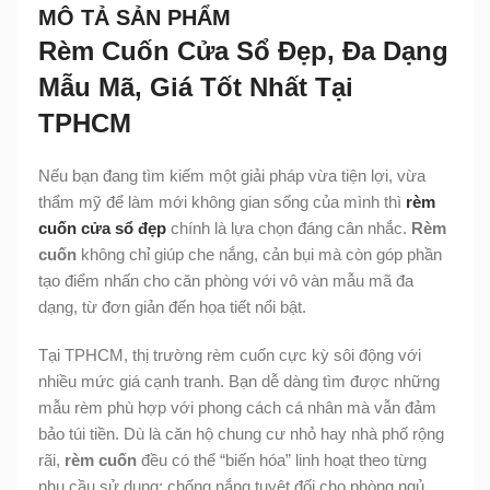
MÔ TẢ SẢN PHẨM
Rèm Cuốn Cửa Sổ Đẹp, Đa Dạng
Mẫu Mã, Giá Tốt Nhất Tại
TPHCM
Nếu bạn đang tìm kiếm một giải pháp vừa tiện lợi, vừa
thẩm mỹ để làm mới không gian sống của mình thì
rèm
cuốn cửa sổ đẹp
chính là lựa chọn đáng cân nhắc.
Rèm
cuốn
không chỉ giúp che nắng, cản bụi mà còn góp phần
tạo điểm nhấn cho căn phòng với vô vàn mẫu mã đa
dạng, từ đơn giản đến họa tiết nổi bật.
Tại TPHCM, thị trường rèm cuốn cực kỳ sôi động với
nhiều mức giá cạnh tranh. Bạn dễ dàng tìm được những
mẫu rèm phù hợp với phong cách cá nhân mà vẫn đảm
bảo túi tiền. Dù là căn hộ chung cư nhỏ hay nhà phố rộng
rãi,
rèm cuốn
đều có thể “biến hóa” linh hoạt theo từng
nhu cầu sử dụng: chống nắng tuyệt đối cho phòng ngủ,