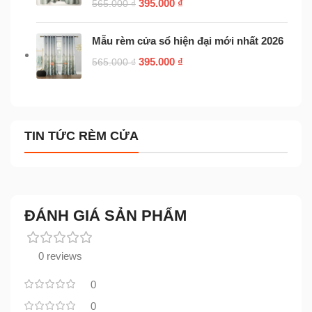
395.000
₫
565.000
₫
Mẫu rèm cửa sổ hiện đại mới nhất 2026
395.000
₫
565.000
₫
TIN TỨC RÈM CỬA
ĐÁNH GIÁ SẢN PHẨM
0 reviews
0
0