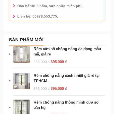
Bảo hành: 2 năm, sửa chữa miễn phí.
Liên hệ: 00978.553.775.
0978.553.775 - TƯ VẤN MIỄN PHÍ
SẢN PHẨM MỚI
Rèm cửa sổ chống nắng đa dạng mẫu
mã, giá rẻ
395.000
₫
565.000
₫
Rèm chống nắng cách nhiệt giá rẻ tại
TPHCM
395.000
₫
565.000
₫
Rèm chống nắng thông minh cửa sổ
căn hộ