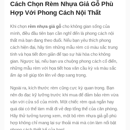
Cách Chọn Rèm Nhựa Giả Gỗ Phù
Hợp Với Phong Cách Nội Thất
Khi chọn
rèm nhựa giả gỗ
cho không gian sống của
mình, điều đầu tiên bạn cần nghĩ đến là phong cách nội
thất mà bạn đang theo đuổi. Nếu bạn yêu thích phong
cách hiện đại, hãy tìm những mẫu rèm có màu sắc trung
tính và họa tiết đơn giản để tạo sự hài hòa cho không
gian. Ngược lại, nếu bạn ưa chuộng phong cách cổ điển,
những mẫu rèm với họa tiết hoa văn cầu kỳ và màu sắc
ấm áp sẽ giúp tôn lên vẻ đẹp sang trọng.
Ngoài ra, kích thước rèm cũng cực kỳ quan trọng. Bạn
nên đo đạc kỹ lưỡng trước khi mua để đảm bảo rèm vừa
vặn với cửa sổ của mình. Một chiếc rèm quá ngắn hay
quá dài có thể làm mất đi vẻ đẹp tổng thể của căn phòng.
Hãy thử tưởng tượng xem, một bộ rèm nhựa giả gỗ phù
hợp không chỉ mang lại sự thoải mái mà còn làm nổi bật
phong cách thiết kế của bạn!