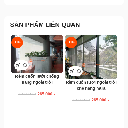
SẢN PHẨM LIÊN QUAN
-32%
-32%
-23
Rèm cuốn lưới chống
Rèm cuốn lưới ngoài trời
nắng ngoài trời
Rèm
che nắng mưa
285.000
₫
420.000
₫
285.000
₫
420.000
₫