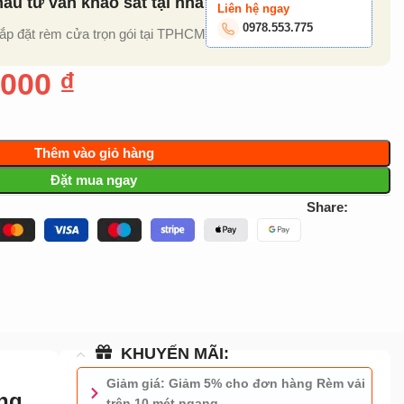
u tư vấn khảo sát tại nhà
Liên hệ ngay
0978.553.775
lắp đặt rèm cửa trọn gói tại TPHCM
.000
₫
Thêm vào giỏ hàng
Đặt mua ngay
Share:
KHUYẾN MÃI:
Giảm giá: Giảm 5% cho đơn hàng Rèm vải
ông
trên 10 mét ngang