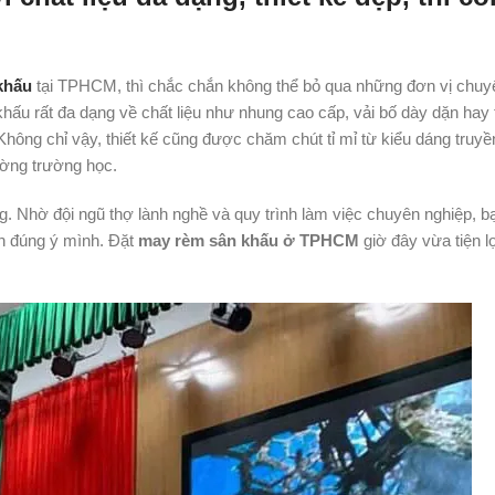
khấu
tại TPHCM, thì chắc chắn không thể bỏ qua những đơn vị chuy
khấu rất đa dạng về chất liệu như nhung cao cấp, vải bố dày dặn hay
 Không chỉ vậy, thiết kế cũng được chăm chút tỉ mỉ từ kiểu dáng truyề
ường trường học.
g. Nhờ đội ngũ thợ lành nghề và quy trình làm việc chuyên nghiệp, b
n đúng ý mình. Đặt
may rèm sân khấu ở TPHCM
giờ đây vừa tiện lợ