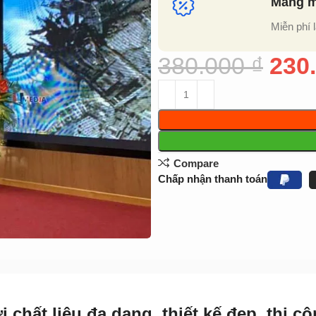
Mang mẫ
Miễn phí 
380.000
₫
230
Compare
Chấp nhận thanh toán
chất liệu đa dạng, thiết kế đẹp, thi c