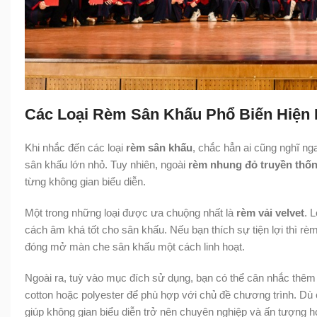
Các Loại Rèm Sân Khấu Phổ Biến Hiện
Khi nhắc đến các loại
rèm sân khấu
, chắc hẳn ai cũng nghĩ n
sân khấu lớn nhỏ. Tuy nhiên, ngoài
rèm nhung đỏ truyền thố
từng không gian biểu diễn.
Một trong những loại được ưa chuộng nhất là
rèm vải velvet
. 
cách âm khá tốt cho sân khấu. Nếu bạn thích sự tiện lợi thì rèm
đóng mở màn che sân khấu một cách linh hoạt.
Ngoài ra, tuỳ vào mục đích sử dụng, bạn có thể cân nhắc thêm
cotton hoặc polyester để phù hợp với chủ đề chương trình. Dù 
giúp không gian biểu diễn trở nên chuyên nghiệp và ấn tượng hơ