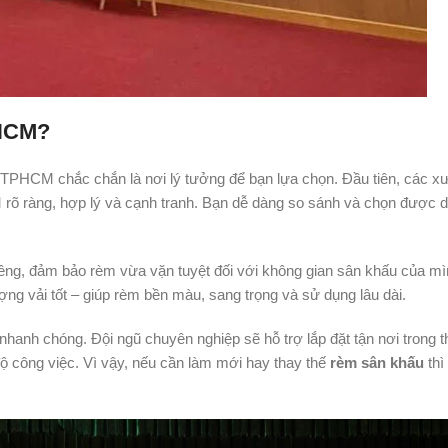
PHCM?
 TPHCM chắc chắn là nơi lý tưởng để bạn lựa chọn. Đầu tiên, các 
õ ràng, hợp lý và cạnh tranh. Bạn dễ dàng so sánh và chọn được d
riêng, đảm bảo rèm vừa vặn tuyệt đối với không gian sân khấu của mì
g vải tốt – giúp rèm bền màu, sang trọng và sử dụng lâu dài.
hanh chóng. Đội ngũ chuyên nghiệp sẽ hỗ trợ lắp đặt tận nơi trong t
 độ công việc. Vì vậy, nếu cần làm mới hay thay thế
rèm sân khấu
thì