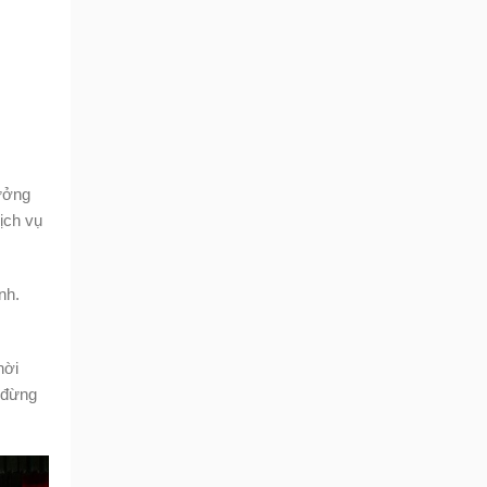
xưởng
ịch vụ
nh.
hời
 đừng