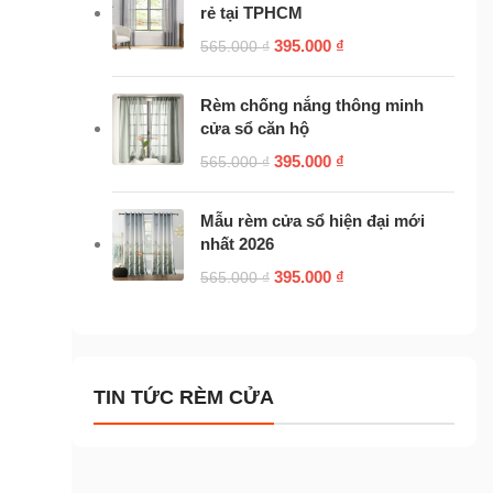
rẻ tại TPHCM
395.000
₫
565.000
₫
Rèm chống nắng thông minh
cửa sổ căn hộ
395.000
₫
565.000
₫
Mẫu rèm cửa sổ hiện đại mới
nhất 2026
395.000
₫
565.000
₫
TIN TỨC RÈM CỬA