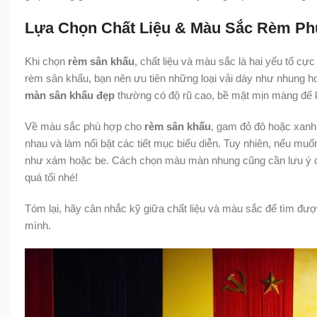
Lựa Chọn Chất Liệu & Màu Sắc Rèm Ph
Khi chọn
rèm sân khấu
, chất liệu và màu sắc là hai yếu tố cự
rèm sân khấu, bạn nên ưu tiên những loại vải dày như nhung h
màn sân khấu đẹp
thường có độ rũ cao, bề mặt mịn màng để khi
Về màu sắc phù hợp cho
rèm sân khấu
, gam đỏ đô hoặc xanh 
nhau và làm nổi bật các tiết mục biểu diễn. Tuy nhiên, nếu mu
như xám hoặc be. Cách chọn màu màn nhung cũng cần lưu ý đế
quá tối nhé!
Tóm lại, hãy cân nhắc kỹ giữa chất liệu và màu sắc để tìm đư
mình.