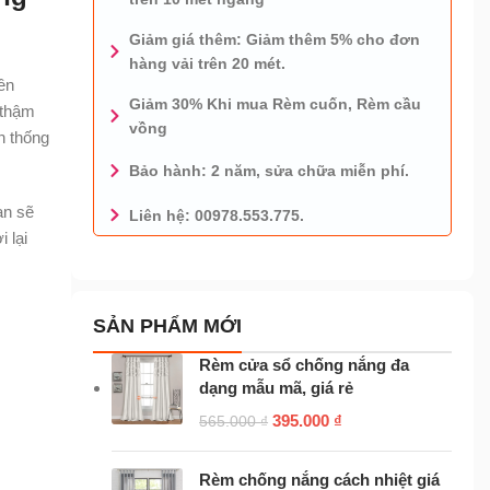
Giảm giá thêm: Giảm thêm 5% cho đơn
hàng vải trên 20 mét.
ên
Giảm 30% Khi mua Rèm cuốn, Rèm cầu
 thậm
vồng
n thống
Bảo hành: 2 năm, sửa chữa miễn phí.
ạn sẽ
Liên hệ: 00978.553.775.
i lại
0978.553.775 - TƯ VẤN MIỄN PHÍ
SẢN PHẨM MỚI
Rèm cửa sổ chống nắng đa
dạng mẫu mã, giá rẻ
395.000
₫
565.000
₫
Rèm chống nắng cách nhiệt giá