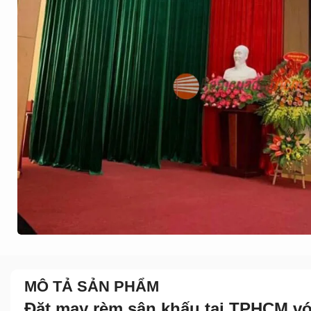
MÔ TẢ SẢN PHẨM
Đặt may rèm sân khấu tại TPHCM với 