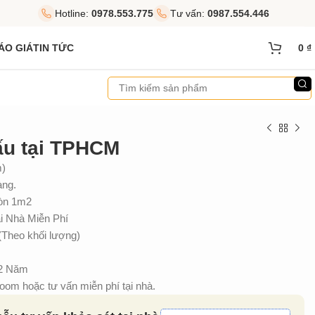
Hotline:
0978.553.775
Tư vấn:
0987.554.446
ÁO GIÁ
TIN TỨC
0
₫
ấu tại TPHCM
m)
àng.
ròn 1m2
 Nhà Miễn Phí
(Theo khối lượng)
 2 Năm
om hoặc tư vấn miễn phí tại nhà.