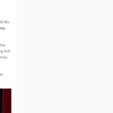
t liệu
may
khác
g tính
c màu
ủa