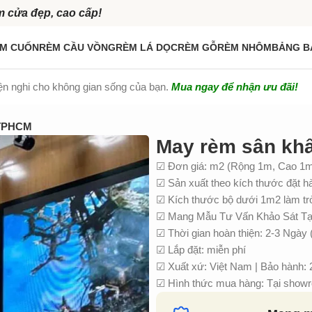
m cửa đẹp, cao cấp!
M CUỐN
RÈM CẦU VỒNG
RÈM LÁ DỌC
RÈM GỖ
RÈM NHÔM
BẢNG B
iện nghi cho không gian sống của bạn.
Mua ngay để nhận ưu đãi!
 TPHCM
May rèm sân kh
☑ Đơn giá: m2 (Rộng 1m, Cao 1
☑ Sản xuất theo kích thước đặt h
☑ Kích thước bộ dưới 1m2 làm t
☑ Mang Mẫu Tư Vấn Khảo Sát Tại
☑ Thời gian hoàn thiện: 2-3 Ngày 
☑ Lắp đặt: miễn phí
☑ Xuất xứ: Việt Nam | Bảo hành:
☑ Hình thức mua hàng: Tại showro