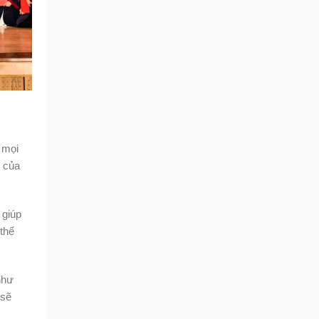
 mọi
g của
 giúp
 thể
như
 sẽ