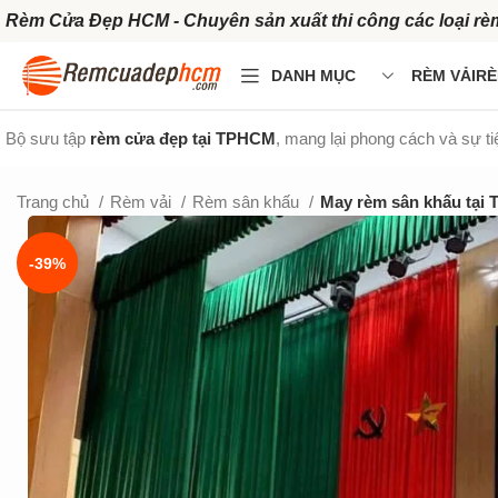
Rèm Cửa Đẹp HCM - Chuyên sản xuất thi công các loại rè
DANH MỤC
RÈM VẢI
RÈ
Bộ sưu tập
rèm cửa đẹp tại TPHCM
, mang lại phong cách và sự t
Trang chủ
Rèm vải
Rèm sân khấu
May rèm sân khấu tại
-39%