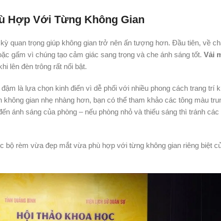
ù Hợp Với Từng Không Gian
c kỳ quan trọng giúp không gian trở nên ấn tượng hơn. Đầu tiên, về chấ
oặc gấm vì chúng tạo cảm giác sang trọng và che ánh sáng tốt.
Vải 
 lên đèn trông rất nổi bật.
đậm là lựa chọn kinh điển vì dễ phối với nhiều phong cách trang trí 
ốn không gian nhẹ nhàng hơn, bạn có thể tham khảo các tông màu trun
n ánh sáng của phòng – nếu phòng nhỏ và thiếu sáng thì tránh cá
ợc bộ rèm vừa đẹp mắt vừa phù hợp với từng không gian riêng biệt c