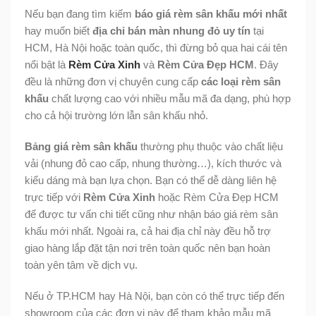
Nếu bạn đang tìm kiếm
báo giá rèm sân khấu mới nhất
hay muốn biết
địa chỉ bán màn nhung đỏ uy tín
tại
HCM, Hà Nội hoặc toàn quốc, thì đừng bỏ qua hai cái tên
nổi bật là
Rèm Cửa Xinh
và
Rèm Cửa Đẹp HCM
. Đây
đều là những đơn vị chuyên cung cấp
các loại rèm sân
khấu
chất lượng cao với nhiều mẫu mã đa dạng, phù hợp
cho cả hội trường lớn lẫn sân khấu nhỏ.
Bảng giá rèm sân khấu
thường phụ thuộc vào chất liệu
vải (nhung đỏ cao cấp, nhung thường…), kích thước và
kiểu dáng mà bạn lựa chọn. Bạn có thể dễ dàng liên hệ
trực tiếp với
Rèm Cửa Xinh
hoặc Rèm Cửa Đẹp HCM
để được tư vấn chi tiết cũng như nhận báo giá rèm sân
khấu mới nhất. Ngoài ra, cả hai địa chỉ này đều hỗ trợ
giao hàng lắp đặt tận nơi trên toàn quốc nên bạn hoàn
toàn yên tâm về dịch vụ.
Nếu ở TP.HCM hay Hà Nội, bạn còn có thể trực tiếp đến
showroom của các đơn vị này để tham khảo mẫu mã