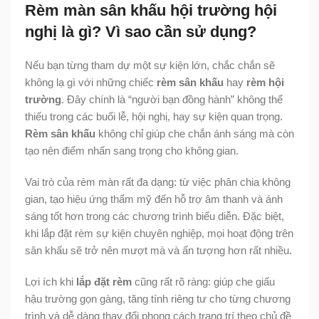
Rèm màn sân khấu hội trường hội
nghị là gì? Vì sao cần sử dụng?
Nếu bạn từng tham dự một sự kiện lớn, chắc chắn sẽ
không lạ gì với những chiếc
rèm sân khấu
hay
rèm hội
trường
. Đây chính là “người bạn đồng hành” không thể
thiếu trong các buổi lễ, hội nghị, hay sự kiện quan trọng.
Rèm sân khấu
không chỉ giúp che chắn ánh sáng mà còn
tạo nên điểm nhấn sang trọng cho không gian.
Vai trò của rèm màn rất đa dạng: từ việc phân chia không
gian, tạo hiệu ứng thẩm mỹ đến hỗ trợ âm thanh và ánh
sáng tốt hơn trong các chương trình biểu diễn. Đặc biệt,
khi lắp đặt rèm sự kiện chuyên nghiệp, mọi hoạt động trên
sân khấu sẽ trở nên mượt mà và ấn tượng hơn rất nhiều.
Lợi ích khi
lắp đặt rèm
cũng rất rõ ràng: giúp che giấu
hậu trường gọn gàng, tăng tính riêng tư cho từng chương
trình và dễ dàng thay đổi phong cách trang trí theo chủ đề