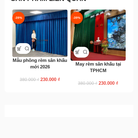
-39%
-39%
-39
Phô
Mẫu phông rèm sân khấu
May rèm sân khấu tại
mới 2026
TPHCM
230.000
₫
380.000
₫
230.000
₫
380.000
₫