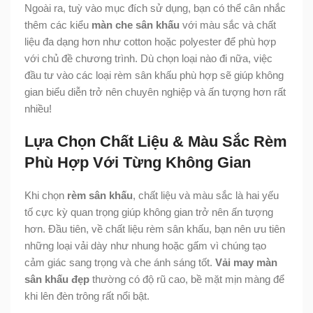
Ngoài ra, tuỳ vào mục đích sử dụng, bạn có thể cân nhắc
thêm các kiểu
màn che sân khấu
với màu sắc và chất
liệu đa dạng hơn như cotton hoặc polyester để phù hợp
với chủ đề chương trình. Dù chọn loại nào đi nữa, việc
đầu tư vào các loại rèm sân khấu phù hợp sẽ giúp không
gian biểu diễn trở nên chuyên nghiệp và ấn tượng hơn rất
nhiều!
Lựa Chọn Chất Liệu & Màu Sắc Rèm
Phù Hợp Với Từng Không Gian
Khi chọn
rèm sân khấu
, chất liệu và màu sắc là hai yếu
tố cực kỳ quan trọng giúp không gian trở nên ấn tượng
hơn. Đầu tiên, về chất liệu rèm sân khấu, bạn nên ưu tiên
những loại vải dày như nhung hoặc gấm vì chúng tạo
cảm giác sang trọng và che ánh sáng tốt.
Vải may màn
sân khấu đẹp
thường có độ rũ cao, bề mặt mịn màng để
khi lên đèn trông rất nổi bật.