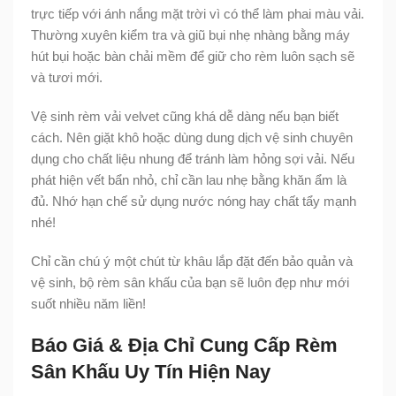
trực tiếp với ánh nắng mặt trời vì có thể làm phai màu vải.
Thường xuyên kiểm tra và giũ bụi nhẹ nhàng bằng máy
hút bụi hoặc bàn chải mềm để giữ cho rèm luôn sạch sẽ
và tươi mới.
Vệ sinh rèm vải velvet cũng khá dễ dàng nếu bạn biết
cách. Nên giặt khô hoặc dùng dung dịch vệ sinh chuyên
dụng cho chất liệu nhung để tránh làm hỏng sợi vải. Nếu
phát hiện vết bẩn nhỏ, chỉ cần lau nhẹ bằng khăn ẩm là
đủ. Nhớ hạn chế sử dụng nước nóng hay chất tẩy mạnh
nhé!
Chỉ cần chú ý một chút từ khâu lắp đặt đến bảo quản và
vệ sinh, bộ rèm sân khấu của bạn sẽ luôn đẹp như mới
suốt nhiều năm liền!
Báo Giá & Địa Chỉ Cung Cấp Rèm
Sân Khấu Uy Tín Hiện Nay