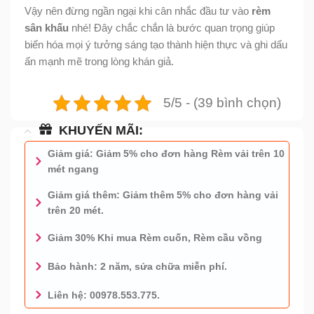
Vậy nên đừng ngần ngại khi cân nhắc đầu tư vào
rèm
sân khấu
nhé! Đây chắc chắn là bước quan trọng giúp
biến hóa mọi ý tưởng sáng tạo thành hiện thực và ghi dấu
ấn mạnh mẽ trong lòng khán giả.
5/5 - (39 bình chọn)
KHUYẾN MÃI:
Giảm giá: Giảm 5% cho đơn hàng Rèm vải trên 10
mét ngang
Giảm giá thêm: Giảm thêm 5% cho đơn hàng vải
trên 20 mét.
Giảm 30% Khi mua Rèm cuốn, Rèm cầu vồng
Bảo hành: 2 năm, sửa chữa miễn phí.
Liên hệ: 00978.553.775.
0978.553.775 - TƯ VẤN MIỄN PHÍ