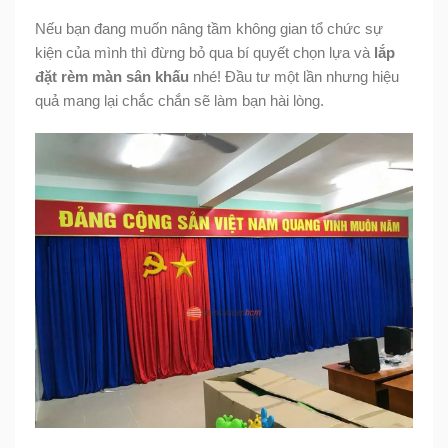
Nếu bạn đang muốn nâng tầm không gian tổ chức sự
kiện của mình thì đừng bỏ qua bí quyết chọn lựa và
lắp
đặt rèm màn sân khấu
nhé! Đầu tư một lần nhưng hiệu
quả mang lại chắc chắn sẽ làm bạn hài lòng.