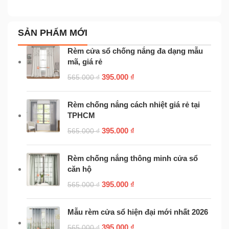
SẢN PHẨM MỚI
Rèm cửa sổ chống nắng đa dạng mẫu
mã, giá rẻ
395.000
₫
565.000
₫
Rèm chống nắng cách nhiệt giá rẻ tại
TPHCM
395.000
₫
565.000
₫
Rèm chống nắng thông minh cửa sổ
căn hộ
395.000
₫
565.000
₫
Mẫu rèm cửa sổ hiện đại mới nhất 2026
395.000
₫
565.000
₫