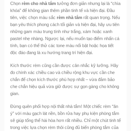
Chọn
rèm cho nhà tắm
tưởng đơn giản nhưng lại là “chìa
khóa” để không gian thêm phần tinh tế và hiện đại. Đầu
tiên, việc chọn màu sắc
rèm nhà tắm
rất quan trọng. Nếu
bạn yêu thích phong cách tối giản và hiện đại, hãy ưu tiên
những gam màu trung tính như trắng, xám hoặc xanh
pastel nhẹ nhàng. Ngược lại, nếu muốn tạo điểm nhấn cá
tính, bạn có thể thử các tone màu nổi bật hoặc họa tiết
độc đáo đang là xu hướng trang trí hiện đại.
Kích thước rèm cũng cần được cân nhắc kỹ lưỡng. Hãy
đo chính xác chiều cao và chiều rộng khu vực cần che
chắn để chọn kích thước phù hợp nhất – vừa đảm bảo
che chắn hiệu quả vừa giữ được sự gọn gàng cho không
gian.
Đừng quên phối hợp nội thất nhà tắm! Một chiếc rèm “ăn
ý” với màu gạch lát nền, bồn rửa hay phụ kiện phòng tắm
sẽ giúp tổng thể hài hòa hơn rất nhiều. Chỉ một chút tinh tế
trong việc lựa chọn rèm thôi cũng đủ biến phòng tắm của