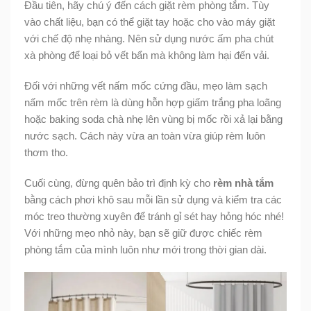
Đầu tiên, hãy chú ý đến cách giặt rèm phòng tắm. Tùy
vào chất liệu, bạn có thể giặt tay hoặc cho vào máy giặt
với chế độ nhẹ nhàng. Nên sử dụng nước ấm pha chút
xà phòng để loại bỏ vết bẩn mà không làm hại đến vải.
Đối với những vết nấm mốc cứng đầu, mẹo làm sạch
nấm mốc trên rèm là dùng hỗn hợp giấm trắng pha loãng
hoặc baking soda chà nhẹ lên vùng bị mốc rồi xả lại bằng
nước sạch. Cách này vừa an toàn vừa giúp rèm luôn
thơm tho.
Cuối cùng, đừng quên bảo trì định kỳ cho
rèm nhà tắm
bằng cách phơi khô sau mỗi lần sử dụng và kiểm tra các
móc treo thường xuyên để tránh gỉ sét hay hỏng hóc nhé!
Với những mẹo nhỏ này, bạn sẽ giữ được chiếc rèm
phòng tắm của mình luôn như mới trong thời gian dài.