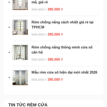
mã, giá rẻ
395.000
₫
565.000
₫
Rèm chống nắng cách nhiệt giá rẻ tại
TPHCM
395.000
₫
565.000
₫
Rèm chống nắng thông minh cửa sổ
căn hộ
395.000
₫
565.000
₫
Mẫu rèm cửa sổ hiện đại mới nhất 2026
395.000
₫
565.000
₫
TIN TỨC RÈM CỬA