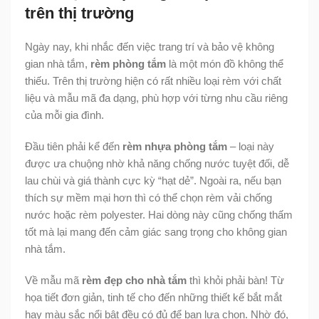
trên thị trường
Ngày nay, khi nhắc đến việc trang trí và bảo vệ không
gian nhà tắm,
rèm phòng tắm
là một món đồ không thể
thiếu. Trên thị trường hiện có rất nhiều loại rèm với chất
liệu và mẫu mã đa dạng, phù hợp với từng nhu cầu riêng
của mỗi gia đình.
Đầu tiên phải kể đến
rèm nhựa phòng tắm
– loại này
được ưa chuộng nhờ khả năng chống nước tuyệt đối, dễ
lau chùi và giá thành cực kỳ “hạt dẻ”. Ngoài ra, nếu bạn
thích sự mềm mại hơn thì có thể chọn rèm vải chống
nước hoặc rèm polyester. Hai dòng này cũng chống thấm
tốt mà lại mang đến cảm giác sang trọng cho không gian
nhà tắm.
Về mẫu mã
rèm đẹp cho nhà tắm
thì khỏi phải bàn! Từ
họa tiết đơn giản, tinh tế cho đến những thiết kế bắt mắt
hay màu sắc nổi bật đều có đủ để bạn lựa chọn. Nhờ đó,