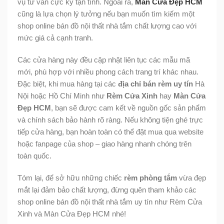
vụ tư vấn cực kỳ tận tình. Ngoài ra,
Màn Cửa Đẹp HCM
cũng là lựa chọn lý tưởng nếu bạn muốn tìm kiếm một
shop online bán đồ nội thất nhà tắm chất lượng cao với
mức giá cả cạnh tranh.
Các cửa hàng này đều cập nhật liên tục các mẫu mã
mới, phù hợp với nhiều phong cách trang trí khác nhau.
Đặc biệt, khi mua hàng tại các
địa chỉ bán rèm uy tín
Hà
Nội hoặc Hồ Chí Minh như
Rèm Cửa Xinh
hay
Màn Cửa
Đẹp HCM
, bạn sẽ được cam kết về nguồn gốc sản phẩm
và chính sách bảo hành rõ ràng. Nếu không tiện ghé trực
tiếp cửa hàng, bạn hoàn toàn có thể đặt mua qua website
hoặc fanpage của shop – giao hàng nhanh chóng trên
toàn quốc.
Tóm lại, để sở hữu những chiếc
rèm phòng tắm
vừa đẹp
mắt lại đảm bảo chất lượng, đừng quên tham khảo các
shop online bán đồ nội thất nhà tắm uy tín như Rèm Cửa
Xinh và Màn Cửa Đẹp HCM nhé!