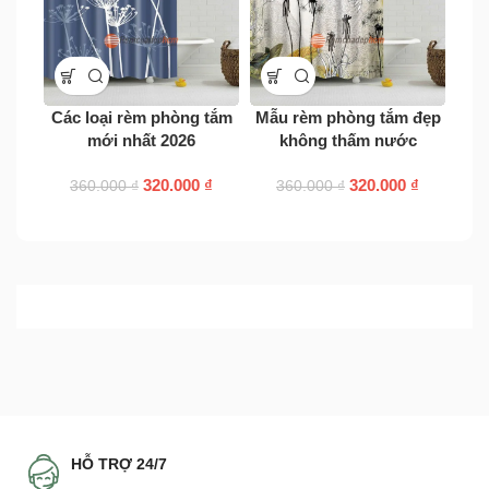
Các loại rèm phòng tắm
Mẫu rèm phòng tắm đẹp
Rè
mới nhất 2026
không thấm nước
r
320.000
₫
320.000
₫
360.000
₫
360.000
₫
HỖ TRỢ 24/7