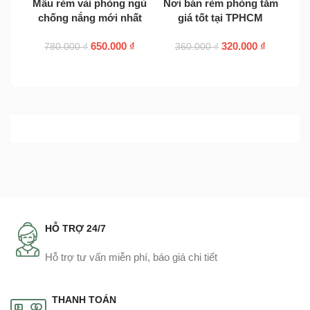
Mẫu rèm vải phòng ngủ
Nơi bán rèm phòng tắm
chống nắng mới nhất
giá tốt tại TPHCM
Rèm
650.000
₫
320.000
₫
780.000
₫
360.000
₫
HỖ TRỢ 24/7
Hỗ trợ tư vấn miễn phí, báo giá chi tiết
THANH TOÁN