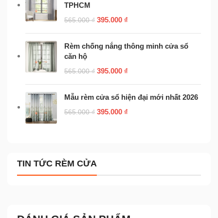
TPHCM
395.000
₫
565.000
₫
Rèm chống nắng thông minh cửa sổ
căn hộ
395.000
₫
565.000
₫
Mẫu rèm cửa sổ hiện đại mới nhất 2026
395.000
₫
565.000
₫
TIN TỨC RÈM CỬA