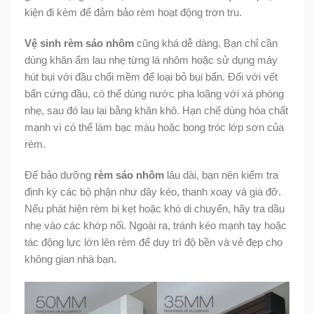
kiện đi kèm để đảm bảo rèm hoạt động trơn tru.
Vệ sinh rèm sáo nhôm
cũng khá dễ dàng. Bạn chỉ cần
dùng khăn ẩm lau nhẹ từng lá nhôm hoặc sử dụng máy
hút bụi với đầu chổi mềm để loại bỏ bụi bẩn. Đối với vết
bẩn cứng đầu, có thể dùng nước pha loãng với xà phòng
nhẹ, sau đó lau lại bằng khăn khô. Hạn chế dùng hóa chất
mạnh vì có thể làm bạc màu hoặc bong tróc lớp sơn của
rèm.
Để bảo dưỡng
rèm sáo nhôm
lâu dài, bạn nên kiểm tra
định kỳ các bộ phận như dây kéo, thanh xoay và giá đỡ.
Nếu phát hiện rèm bị kẹt hoặc khó di chuyển, hãy tra dầu
nhẹ vào các khớp nối. Ngoài ra, tránh kéo mạnh tay hoặc
tác động lực lớn lên rèm để duy trì độ bền và vẻ đẹp cho
không gian nhà bạn.