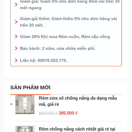
Giảm giá: Giảm 5% cho đơn hàng Rèm vải trên 10
mét ngang
Giảm giá thêm: Giảm thêm 5% cho đơn hàng vải
trên 20 mét.
Giảm 30% Khi mua Rèm cuốn, Rèm cầu vồng
Bảo hành: 2 năm, sửa chữa miễn phí.
Liên hệ: 00978.553.775.
0978.553.775 - TƯ VẤN MIỄN PHÍ
SẢN PHẨM MỚI
Rèm cửa sổ chống nắng đa dạng mẫu
mã, giá rẻ
395.000
₫
565.000
₫
Rèm chống nắng cách nhiệt giá rẻ tại