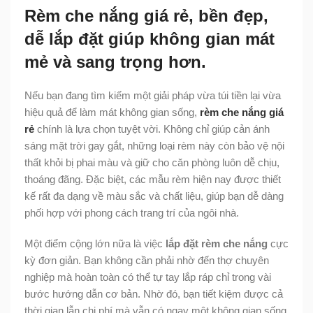
Rèm che nắng giá rẻ, bền đẹp,
dễ lắp đặt giúp không gian mát
mẻ và sang trọng hơn.
Nếu bạn đang tìm kiếm một giải pháp vừa túi tiền lại vừa
hiệu quả để làm mát không gian sống,
rèm che nắng giá
rẻ
chính là lựa chọn tuyệt vời. Không chỉ giúp cản ánh
sáng mặt trời gay gắt, những loại rèm này còn bảo vệ nội
thất khỏi bị phai màu và giữ cho căn phòng luôn dễ chịu,
thoáng đãng. Đặc biệt, các mẫu rèm hiện nay được thiết
kế rất đa dạng về màu sắc và chất liệu, giúp bạn dễ dàng
phối hợp với phong cách trang trí của ngôi nhà.
Một điểm cộng lớn nữa là việc
lắp đặt rèm che nắng
cực
kỳ đơn giản. Bạn không cần phải nhờ đến thợ chuyên
nghiệp mà hoàn toàn có thể tự tay lắp ráp chỉ trong vài
bước hướng dẫn cơ bản. Nhờ đó, bạn tiết kiệm được cả
thời gian lẫn chi phí mà vẫn có ngay một không gian sống