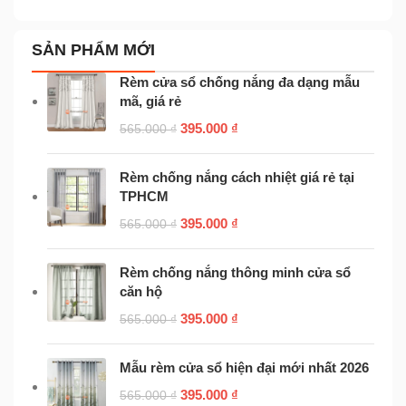
SẢN PHẨM MỚI
Rèm cửa sổ chống nắng đa dạng mẫu
mã, giá rẻ
395.000
₫
565.000
₫
Rèm chống nắng cách nhiệt giá rẻ tại
TPHCM
395.000
₫
565.000
₫
Rèm chống nắng thông minh cửa sổ
căn hộ
395.000
₫
565.000
₫
Mẫu rèm cửa sổ hiện đại mới nhất 2026
395.000
₫
565.000
₫