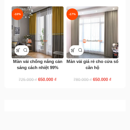
-10%
-17%
-10
Màn vải chống nắng cản
Màn vải giá rẻ cho cửa sổ
Rè
sáng cách nhiệt 99%
căn hộ
650.000
₫
650.000
₫
725.000
₫
780.000
₫