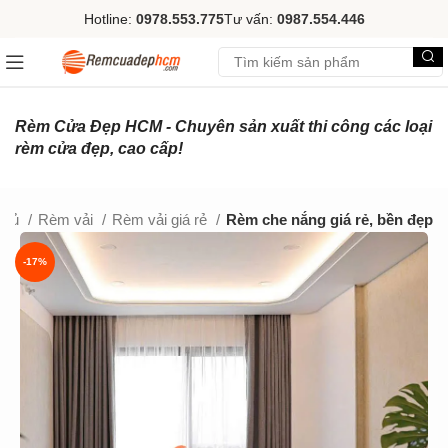
Hotline:
0978.553.775
Tư vấn:
0987.554.446
Rèm Cửa Đẹp HCM - Chuyên sản xuất thi công các loại
rèm cửa đẹp, cao cấp!
chủ
Rèm vải
Rèm vải giá rẻ
Rèm che nắng giá rẻ, bền đẹp
-17%