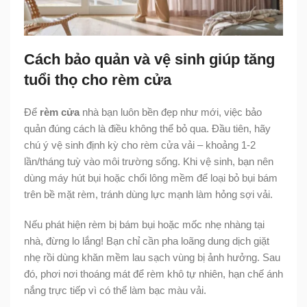
Cách bảo quản và vệ sinh giúp tăng
tuổi thọ cho rèm cửa
Để
rèm cửa
nhà bạn luôn bền đẹp như mới, việc bảo
quản đúng cách là điều không thể bỏ qua. Đầu tiên, hãy
chú ý vệ sinh định kỳ cho rèm cửa vải – khoảng 1-2
lần/tháng tuỳ vào môi trường sống. Khi vệ sinh, bạn nên
dùng máy hút bụi hoặc chổi lông mềm để loại bỏ bụi bám
trên bề mặt rèm, tránh dùng lực mạnh làm hỏng sợi vải.
Nếu phát hiện rèm bị bám bụi hoặc mốc nhẹ nhàng tại
nhà, đừng lo lắng! Bạn chỉ cần pha loãng dung dịch giặt
nhẹ rồi dùng khăn mềm lau sạch vùng bị ảnh hưởng. Sau
đó, phơi nơi thoáng mát để rèm khô tự nhiên, hạn chế ánh
nắng trực tiếp vì có thể làm bạc màu vải.