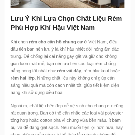
Lưu Ý Khi Lựa Chọn Chất Liệu Rèm
Phù Hợp Khí Hậu Việt Nam
Khi chọn
rèm cho căn hộ chung cư
ở Việt Nam, điều
đầu tiên bạn nên lưu ý là khí hậu nhiệt đới nóng ẩm đặc
trưng. Để chống lại cái nắng gay gắt và giữ cho không
gian luôn mát mẻ, bạn nên ưu tiên các loại rèm chống
nắng nóng tốt nhất như
rèm vải dày
, rèm blackout hoặc
rèm hai lớp
. Những chất liệu này không chỉ giúp cản
sáng hiệu quả mà còn cách nhiệt tốt, giúp tiết kiệm điện
năng khi sử dụng điều hòa.
Ngoài ra, chất liệu bền đẹp dễ vệ sinh cho chung cư cũng
rất quan trọng. Bạn có thể cân nhắc các loại vải polyester
tổng hợp hoặc cotton pha vì chúng vừa bền màu, ít bám
bụi và dễ dàng giặt sạch. Nếu muốn tiện lợi hơn nữa, hãy
chọn những mẫu rèm có thể tháo lắp nhanh chóng để