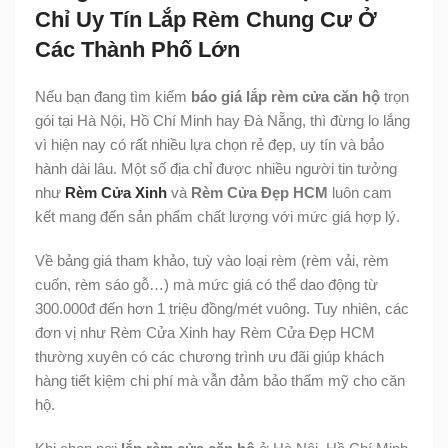
Chỉ Uy Tín Lắp Rèm Chung Cư Ở
Các Thành Phố Lớn
Nếu bạn đang tìm kiếm
báo giá lắp rèm cửa căn hộ
trọn
gói tại Hà Nội, Hồ Chí Minh hay Đà Nẵng, thì đừng lo lắng
vì hiện nay có rất nhiều lựa chọn rẻ đẹp, uy tín và bảo
hành dài lâu. Một số địa chỉ được nhiều người tin tưởng
như
Rèm Cửa Xinh
và
Rèm Cửa Đẹp HCM
luôn cam
kết mang đến sản phẩm chất lượng với mức giá hợp lý.
Về bảng giá tham khảo, tuỳ vào loại rèm (rèm vải, rèm
cuốn, rèm sáo gỗ…) mà mức giá có thể dao động từ
300.000đ đến hơn 1 triệu đồng/mét vuông. Tuy nhiên, các
đơn vị như Rèm Cửa Xinh hay Rèm Cửa Đẹp HCM
thường xuyên có các chương trình ưu đãi giúp khách
hàng tiết kiệm chi phí mà vẫn đảm bảo thẩm mỹ cho căn
hộ.