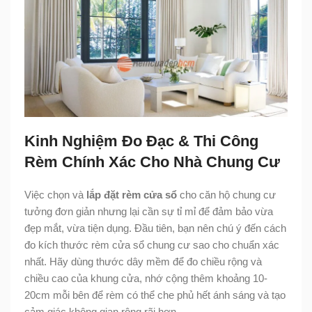
Kinh Nghiệm Đo Đạc & Thi Công
Rèm Chính Xác Cho Nhà Chung Cư
Việc chọn và
lắp đặt rèm cửa sổ
cho căn hộ chung cư
tưởng đơn giản nhưng lại cần sự tỉ mỉ để đảm bảo vừa
đẹp mắt, vừa tiện dụng. Đầu tiên, bạn nên chú ý đến cách
đo kích thước rèm cửa sổ chung cư sao cho chuẩn xác
nhất. Hãy dùng thước dây mềm để đo chiều rộng và
chiều cao của khung cửa, nhớ cộng thêm khoảng 10-
20cm mỗi bên để rèm có thể che phủ hết ánh sáng và tạo
cảm giác không gian rộng rãi hơn.