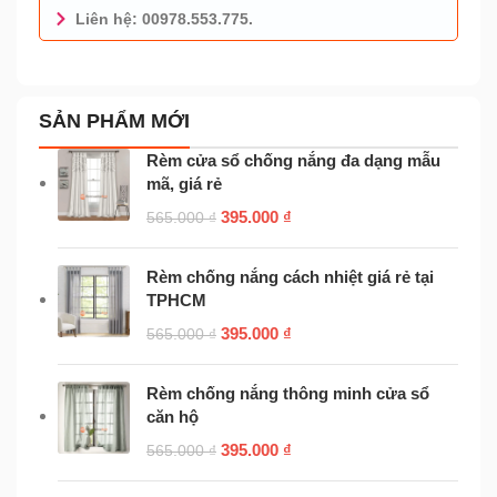
Liên hệ: 00978.553.775.
0978.553.775 - TƯ VẤN MIỄN PHÍ
SẢN PHẨM MỚI
Rèm cửa sổ chống nắng đa dạng mẫu
mã, giá rẻ
395.000
₫
565.000
₫
Rèm chống nắng cách nhiệt giá rẻ tại
TPHCM
395.000
₫
565.000
₫
Rèm chống nắng thông minh cửa sổ
căn hộ
395.000
₫
565.000
₫