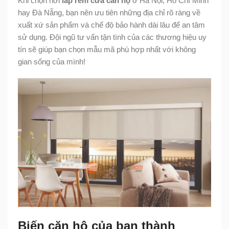
Khi chọn nơi
lắp rèm cửa căn hộ
ở Hà Nội, Hồ Chí Minh
hay Đà Nẵng, bạn nên ưu tiên những địa chỉ rõ ràng về
xuất xứ sản phẩm và chế độ bảo hành dài lâu để an tâm
sử dụng. Đội ngũ tư vấn tận tình của các thương hiệu uy
tín sẽ giúp bạn chọn mẫu mã phù hợp nhất với không
gian sống của mình!
Biến căn hộ của bạn thành