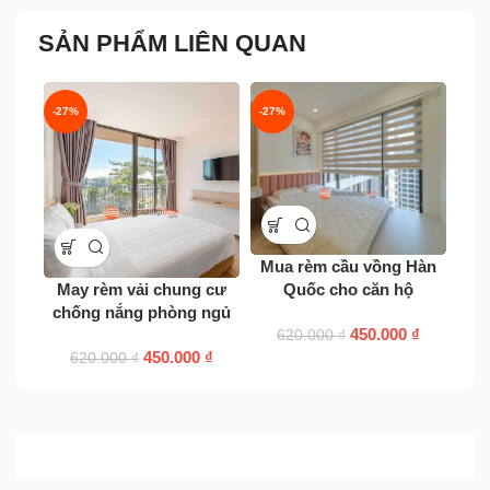
SẢN PHẨM LIÊN QUAN
-27%
-27%
-9%
Mua rèm cầu vồng Hàn
May rèm vải chung cư
R
Quốc cho căn hộ
chống nắng phòng ngủ
450.000
₫
620.000
₫
450.000
₫
620.000
₫