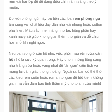
rèm vải hai lớp để dễ dàng điều chỉnh ánh sáng theo ý
muốn.
Đối với phòng ngủ, hãy ưu tiên các loại
rèm phòng ngủ
ấm cúng với chất liệu dày dặn như vải nhung hoặc cotton
pha linen. Màu sắc nhẹ nhàng như be, hồng phấn hay
xanh navy sẽ giúp không gian thêm thư giãn và dễ chịu
hơn mỗi khi nghỉ ngơi.
Nếu bạn sống ở căn hộ nhỏ, việc phối màu
rèm cửa căn
hộ
nhỏ là cực kỳ quan trọng. Hãy chọn những tông sáng
như trắng sữa hoặc vàng nhạt để “ăn gian” diện tích và
mang lại cảm giác thông thoáng. Ngoài ra, bạn có thể thử
các kiểu rèm cuốn hoặc roman tối giản để tiết kiệm không
gian mà vẫn đảm bảo tính thẩm mỹ cho tổ ấm của mình!