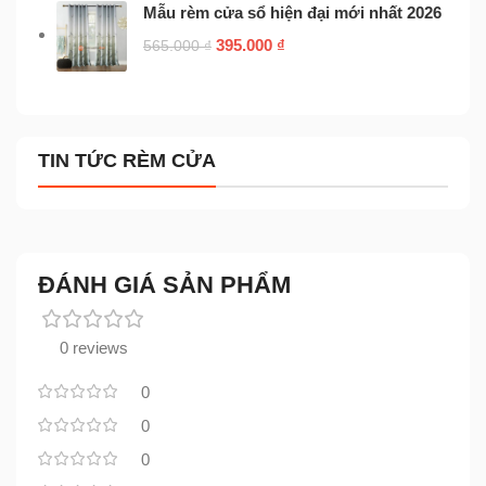
Mẫu rèm cửa sổ hiện đại mới nhất 2026
395.000
₫
565.000
₫
TIN TỨC RÈM CỬA
ĐÁNH GIÁ SẢN PHẨM
0 reviews
0
0
0