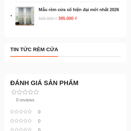
Mẫu rèm cửa sổ hiện đại mới nhất 2026
395.000
₫
565.000
₫
TIN TỨC RÈM CỬA
ĐÁNH GIÁ SẢN PHẨM
0 reviews
0
0
0