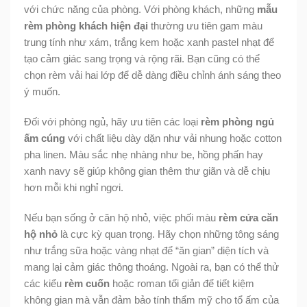
với chức năng của phòng. Với phòng khách, những
mẫu
rèm phòng khách hiện đại
thường ưu tiên gam màu
trung tính như xám, trắng kem hoặc xanh pastel nhạt để
tạo cảm giác sang trọng và rộng rãi. Bạn cũng có thể
chọn rèm vải hai lớp để dễ dàng điều chỉnh ánh sáng theo
ý muốn.
Đối với phòng ngủ, hãy ưu tiên các loại
rèm phòng ngủ
ấm cúng
với chất liệu dày dặn như vải nhung hoặc cotton
pha linen. Màu sắc nhẹ nhàng như be, hồng phấn hay
xanh navy sẽ giúp không gian thêm thư giãn và dễ chịu
hơn mỗi khi nghỉ ngơi.
Nếu bạn sống ở căn hộ nhỏ, việc phối màu
rèm cửa căn
hộ nhỏ
là cực kỳ quan trọng. Hãy chọn những tông sáng
như trắng sữa hoặc vàng nhạt để “ăn gian” diện tích và
mang lại cảm giác thông thoáng. Ngoài ra, bạn có thể thử
các kiểu
rèm cuốn
hoặc roman tối giản để tiết kiệm
không gian mà vẫn đảm bảo tính thẩm mỹ cho tổ ấm của