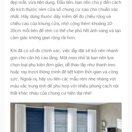
đẹp mắt, vừa tiện dụng. Đầu tiên, bạn nên chú ý đến cách
đo kích thước rèm cửa sổ chung cư sao cho chuẩn xác
nhất. Hãy dùng thước dây mềm để đo chiều rộng và
chiều cao của khung cửa, nhớ cộng thêm khoảng 10-
20cm mỗi bên để rèm có thể che phủ hết ánh sáng và tạo
cảm giác không gian rộng rãi hơn.
Khi đã có số đo chính xác, việc lắp đặt sẽ trở nên nhanh
gọn cho căn hộ cao tầng. Một mẹo nhỏ là bạn nên lựa
chọn loại phụ kiện đơn giản, dễ tháo lắp như thanh treo
hoặc ray trượt thông minh để tiết kiệm thời gian và công
sức. Ngoài ra, hãy ưu tiên các mẫu rèm nhẹ nhàng với
màu sắc trung tính để phù hợp với nhiều phong cách nội
thất khác nhau của chung cư hiện đại nhé!