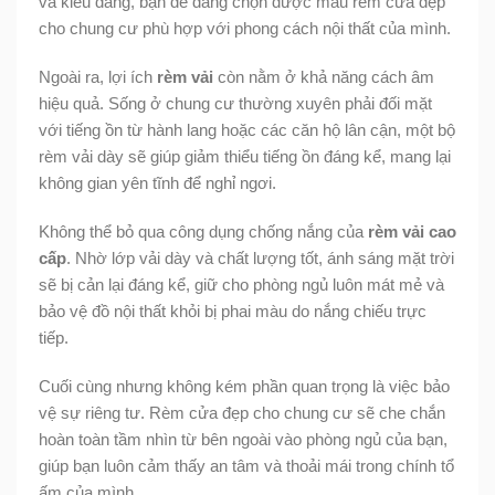
và kiểu dáng, bạn dễ dàng chọn được mẫu rèm cửa đẹp
cho chung cư phù hợp với phong cách nội thất của mình.
Ngoài ra, lợi ích
rèm vải
còn nằm ở khả năng cách âm
hiệu quả. Sống ở chung cư thường xuyên phải đối mặt
với tiếng ồn từ hành lang hoặc các căn hộ lân cận, một bộ
rèm vải dày sẽ giúp giảm thiểu tiếng ồn đáng kể, mang lại
không gian yên tĩnh để nghỉ ngơi.
Không thể bỏ qua công dụng chống nắng của
rèm vải cao
cấp
. Nhờ lớp vải dày và chất lượng tốt, ánh sáng mặt trời
sẽ bị cản lại đáng kể, giữ cho phòng ngủ luôn mát mẻ và
bảo vệ đồ nội thất khỏi bị phai màu do nắng chiếu trực
tiếp.
Cuối cùng nhưng không kém phần quan trọng là việc bảo
vệ sự riêng tư. Rèm cửa đẹp cho chung cư sẽ che chắn
hoàn toàn tầm nhìn từ bên ngoài vào phòng ngủ của bạn,
giúp bạn luôn cảm thấy an tâm và thoải mái trong chính tổ
ấm của mình.