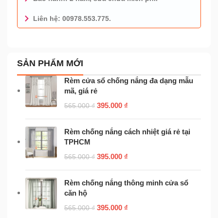
Liên hệ: 00978.553.775.
0978.553.775 - TƯ VẤN MIỄN PHÍ
SẢN PHẨM MỚI
Rèm cửa sổ chống nắng đa dạng mẫu
mã, giá rẻ
395.000
₫
565.000
₫
Rèm chống nắng cách nhiệt giá rẻ tại
TPHCM
395.000
₫
565.000
₫
Rèm chống nắng thông minh cửa sổ
căn hộ
395.000
₫
565.000
₫