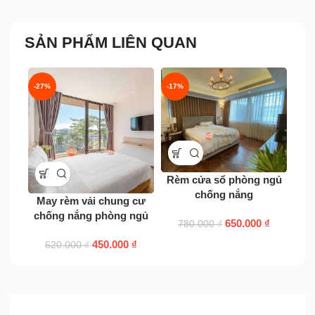
SẢN PHẨM LIÊN QUAN
-27%
-17%
-27
Rèm
Rèm cửa sổ phòng ngủ
chống nắng
May rèm vải chung cư
chống nắng phòng ngủ
650.000
₫
780.000
₫
450.000
₫
620.000
₫