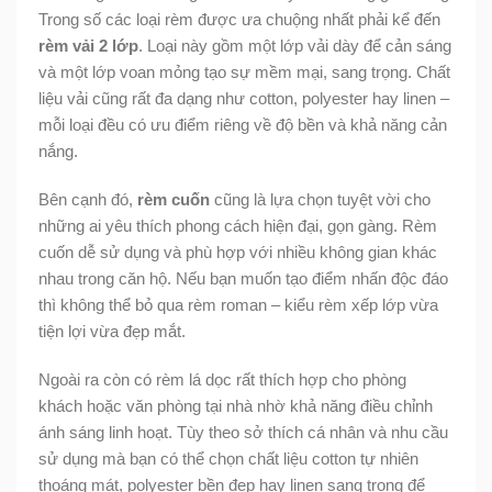
Trong số các loại rèm được ưa chuộng nhất phải kể đến
rèm vải 2 lớp
. Loại này gồm một lớp vải dày để cản sáng
và một lớp voan mỏng tạo sự mềm mại, sang trọng. Chất
liệu vải cũng rất đa dạng như cotton, polyester hay linen –
mỗi loại đều có ưu điểm riêng về độ bền và khả năng cản
nắng.
Bên cạnh đó,
rèm cuốn
cũng là lựa chọn tuyệt vời cho
những ai yêu thích phong cách hiện đại, gọn gàng. Rèm
cuốn dễ sử dụng và phù hợp với nhiều không gian khác
nhau trong căn hộ. Nếu bạn muốn tạo điểm nhấn độc đáo
thì không thể bỏ qua rèm roman – kiểu rèm xếp lớp vừa
tiện lợi vừa đẹp mắt.
Ngoài ra còn có rèm lá dọc rất thích hợp cho phòng
khách hoặc văn phòng tại nhà nhờ khả năng điều chỉnh
ánh sáng linh hoạt. Tùy theo sở thích cá nhân và nhu cầu
sử dụng mà bạn có thể chọn chất liệu cotton tự nhiên
thoáng mát, polyester bền đẹp hay linen sang trọng để