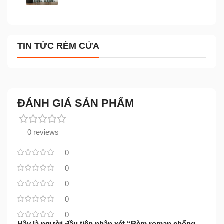
TIN TỨC RÈM CỬA
ĐÁNH GIÁ SẢN PHẨM
0 reviews
0
0
0
0
0
Hãy là người đầu tiên nhận xét “Rèm roman chống