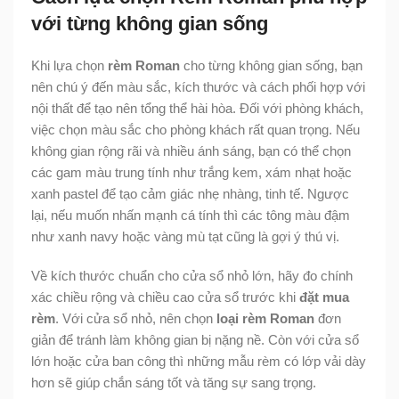
với từng không gian sống
Khi lựa chọn
rèm Roman
cho từng không gian sống, bạn
nên chú ý đến màu sắc, kích thước và cách phối hợp với
nội thất để tạo nên tổng thể hài hòa. Đối với phòng khách,
việc chọn màu sắc cho phòng khách rất quan trọng. Nếu
không gian rộng rãi và nhiều ánh sáng, bạn có thể chọn
các gam màu trung tính như trắng kem, xám nhạt hoặc
xanh pastel để tạo cảm giác nhẹ nhàng, tinh tế. Ngược
lại, nếu muốn nhấn mạnh cá tính thì các tông màu đậm
như xanh navy hoặc vàng mù tạt cũng là gợi ý thú vị.
Về kích thước chuẩn cho cửa sổ nhỏ lớn, hãy đo chính
xác chiều rộng và chiều cao cửa sổ trước khi
đặt mua
rèm
. Với cửa sổ nhỏ, nên chọn
loại rèm Roman
đơn
giản để tránh làm không gian bị nặng nề. Còn với cửa sổ
lớn hoặc cửa ban công thì những mẫu rèm có lớp vải dày
hơn sẽ giúp chắn sáng tốt và tăng sự sang trọng.