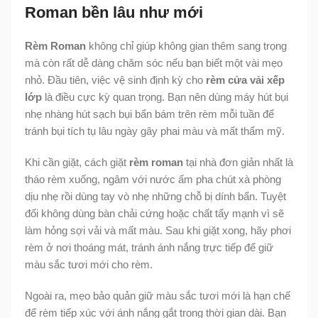
Roman bền lâu như mới
Rèm Roman
không chỉ giúp không gian thêm sang trọng
mà còn rất dễ dàng chăm sóc nếu bạn biết một vài mẹo
nhỏ. Đầu tiên, việc vệ sinh định kỳ cho
rèm cửa vải xếp
lớp
là điều cực kỳ quan trọng. Bạn nên dùng máy hút bụi
nhẹ nhàng hút sạch bụi bẩn bám trên rèm mỗi tuần để
tránh bụi tích tụ lâu ngày gây phai màu và mất thẩm mỹ.
Khi cần giặt, cách giặt
rèm roman
tại nhà đơn giản nhất là
tháo rèm xuống, ngâm với nước ấm pha chút xà phòng
dịu nhẹ rồi dùng tay vò nhẹ những chỗ bị dính bẩn. Tuyệt
đối không dùng bàn chải cứng hoặc chất tẩy mạnh vì sẽ
làm hỏng sợi vải và mất màu. Sau khi giặt xong, hãy phơi
rèm ở nơi thoáng mát, tránh ánh nắng trực tiếp để giữ
màu sắc tươi mới cho rèm.
Ngoài ra, mẹo bảo quản giữ màu sắc tươi mới là hạn chế
để rèm tiếp xúc với ánh nắng gắt trong thời gian dài. Bạn