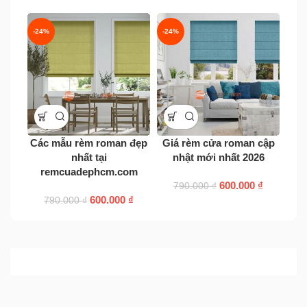
-24%
-24%
-24
Các mẫu rèm roman đẹp
Giá rèm cửa roman cập
nhất tại
nhật mới nhất 2026
remcuadephcm.com
600.000
₫
790.000
₫
600.000
₫
790.000
₫