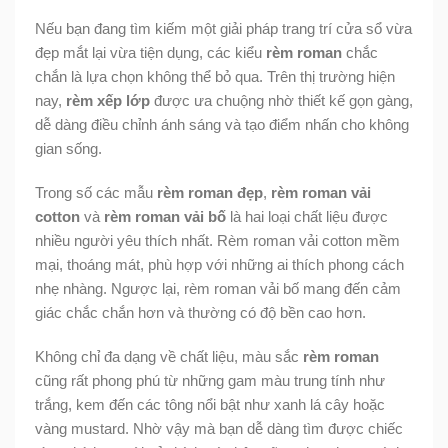
Nếu bạn đang tìm kiếm một giải pháp trang trí cửa sổ vừa
đẹp mắt lại vừa tiện dụng, các kiểu
rèm roman
chắc
chắn là lựa chọn không thể bỏ qua. Trên thị trường hiện
nay,
rèm xếp lớp
được ưa chuộng nhờ thiết kế gọn gàng,
dễ dàng điều chỉnh ánh sáng và tạo điểm nhấn cho không
gian sống.
Trong số các mẫu
rèm roman đẹp
,
rèm roman vải
cotton
và
rèm roman vải bố
là hai loại chất liệu được
nhiều người yêu thích nhất. Rèm roman vải cotton mềm
mại, thoáng mát, phù hợp với những ai thích phong cách
nhẹ nhàng. Ngược lại, rèm roman vải bố mang đến cảm
giác chắc chắn hơn và thường có độ bền cao hơn.
Không chỉ đa dạng về chất liệu, màu sắc
rèm roman
cũng rất phong phú từ những gam màu trung tính như
trắng, kem đến các tông nổi bật như xanh lá cây hoặc
vàng mustard. Nhờ vậy mà bạn dễ dàng tìm được chiếc