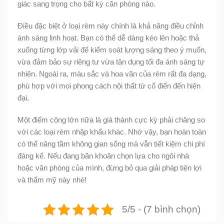
giác sang trọng cho bất kỳ căn phòng nào.
Điều đặc biệt ở loại rèm này chính là khả năng điều chỉnh
ánh sáng linh hoạt. Bạn có thể dễ dàng kéo lên hoặc thả
xuống từng lớp vải để kiểm soát lượng sáng theo ý muốn,
vừa đảm bảo sự riêng tư vừa tận dụng tối đa ánh sáng tự
nhiên. Ngoài ra, màu sắc và hoa văn của rèm rất đa dạng,
phù hợp với mọi phong cách nội thất từ cổ điển đến hiện
đại.
Một điểm cộng lớn nữa là giá thành cực kỳ phải chăng so
với các loại rèm nhập khẩu khác. Nhờ vậy, bạn hoàn toàn
có thể nâng tầm không gian sống mà vẫn tiết kiệm chi phí
đáng kể. Nếu đang băn khoăn chọn lựa cho ngôi nhà
hoặc văn phòng của mình, đừng bỏ qua giải pháp tiện lợi
và thẩm mỹ này nhé!
5/5 - (7 bình chọn)