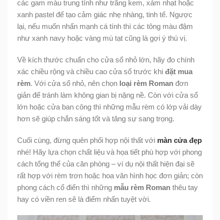
các gam màu trung tính như trắng kem, xám nhạt hoặc
xanh pastel để tạo cảm giác nhẹ nhàng, tinh tế. Ngược
lại, nếu muốn nhấn mạnh cá tính thì các tông màu đậm
như xanh navy hoặc vàng mù tạt cũng là gợi ý thú vị.
Về kích thước chuẩn cho cửa sổ nhỏ lớn, hãy đo chính
xác chiều rộng và chiều cao cửa sổ trước khi
đặt mua
rèm
. Với cửa sổ nhỏ, nên chọn
loại rèm Roman
đơn
giản để tránh làm không gian bị nặng nề. Còn với cửa sổ
lớn hoặc cửa ban công thì những mẫu rèm có lớp vải dày
hơn sẽ giúp chắn sáng tốt và tăng sự sang trọng.
Cuối cùng, đừng quên phối hợp nội thất với
màn cửa đẹp
nhé! Hãy lựa chọn chất liệu và họa tiết phù hợp với phong
cách tổng thể của căn phòng – ví dụ nội thất hiện đại sẽ
rất hợp với rèm trơn hoặc hoa văn hình học đơn giản; còn
phong cách cổ điển thì những
mẫu rèm Roman
thêu tay
hay có viền ren sẽ là điểm nhấn tuyệt vời.