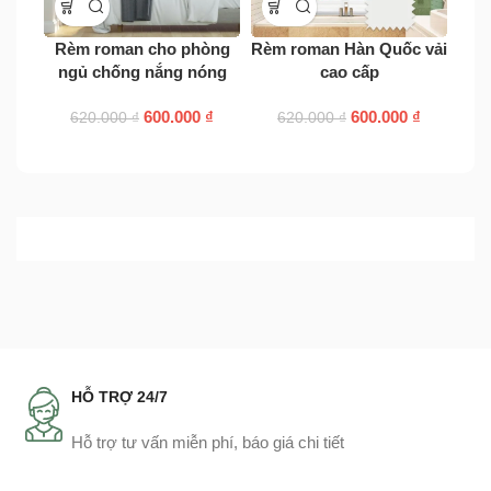
Rèm roman cho phòng
Rèm roman Hàn Quốc vải
Rè
ngủ chống nắng nóng
cao cấp
ch
600.000
₫
600.000
₫
620.000
₫
620.000
₫
HỖ TRỢ 24/7
Hỗ trợ tư vấn miễn phí, báo giá chi tiết