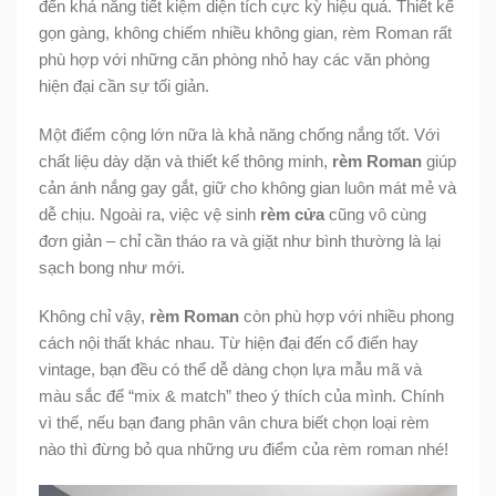
đến khả năng tiết kiệm diện tích cực kỳ hiệu quả. Thiết kế
gọn gàng, không chiếm nhiều không gian, rèm Roman rất
phù hợp với những căn phòng nhỏ hay các văn phòng
hiện đại cần sự tối giản.
Một điểm cộng lớn nữa là khả năng chống nắng tốt. Với
chất liệu dày dặn và thiết kế thông minh,
rèm Roman
giúp
cản ánh nắng gay gắt, giữ cho không gian luôn mát mẻ và
dễ chịu. Ngoài ra, việc vệ sinh
rèm cửa
cũng vô cùng
đơn giản – chỉ cần tháo ra và giặt như bình thường là lại
sạch bong như mới.
Không chỉ vậy,
rèm Roman
còn phù hợp với nhiều phong
cách nội thất khác nhau. Từ hiện đại đến cổ điển hay
vintage, bạn đều có thể dễ dàng chọn lựa mẫu mã và
màu sắc để “mix & match” theo ý thích của mình. Chính
vì thế, nếu bạn đang phân vân chưa biết chọn loại rèm
nào thì đừng bỏ qua những ưu điểm của rèm roman nhé!