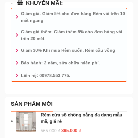
KHUYẾN MÃI:
Giảm giá: Giảm 5% cho đơn hàng Rèm vải trên 10
mét ngang
Giảm giá thêm: Giảm thêm 5% cho đơn hàng vải
trên 20 mét.
Giảm 30% Khi mua Rèm cuốn, Rèm cầu vồng
Bảo hành: 2 năm, sửa chữa miễn phí.
Liên hệ: 00978.553.775.
0978.553.775 - TƯ VẤN MIỄN PHÍ
SẢN PHẨM MỚI
Rèm cửa sổ chống nắng đa dạng mẫu
mã, giá rẻ
395.000
₫
565.000
₫