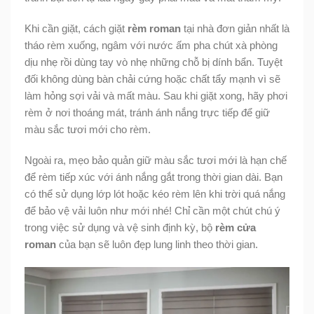
Khi cần giặt, cách giặt
rèm roman
tại nhà đơn giản nhất là
tháo rèm xuống, ngâm với nước ấm pha chút xà phòng
dịu nhẹ rồi dùng tay vò nhẹ những chỗ bị dính bẩn. Tuyệt
đối không dùng bàn chải cứng hoặc chất tẩy mạnh vì sẽ
làm hỏng sợi vải và mất màu. Sau khi giặt xong, hãy phơi
rèm ở nơi thoáng mát, tránh ánh nắng trực tiếp để giữ
màu sắc tươi mới cho rèm.
Ngoài ra, mẹo bảo quản giữ màu sắc tươi mới là hạn chế
để rèm tiếp xúc với ánh nắng gắt trong thời gian dài. Bạn
có thể sử dụng lớp lót hoặc kéo rèm lên khi trời quá nắng
để bảo vệ vải luôn như mới nhé! Chỉ cần một chút chú ý
trong việc sử dụng và vệ sinh định kỳ, bộ
rèm cửa
roman
của bạn sẽ luôn đẹp lung linh theo thời gian.