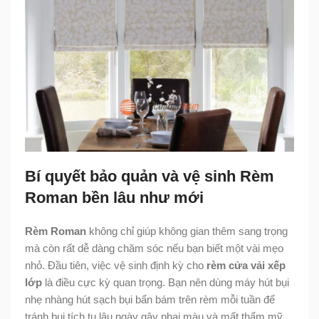
Bí quyết bảo quản và vệ sinh Rèm
Roman bền lâu như mới
Rèm Roman
không chỉ giúp không gian thêm sang trọng
mà còn rất dễ dàng chăm sóc nếu bạn biết một vài mẹo
nhỏ. Đầu tiên, việc vệ sinh định kỳ cho
rèm cửa vải xếp
lớp
là điều cực kỳ quan trọng. Bạn nên dùng máy hút bụi
nhẹ nhàng hút sạch bụi bẩn bám trên rèm mỗi tuần để
tránh bụi tích tụ lâu ngày gây phai màu và mất thẩm mỹ.