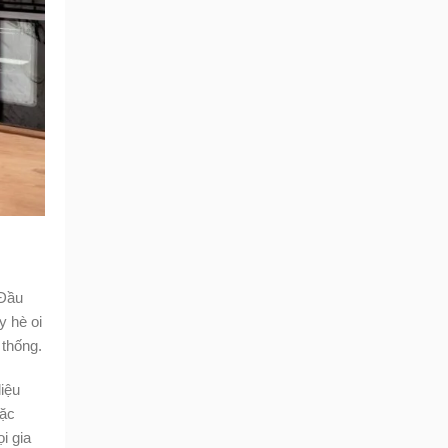
 Đầu
y hè oi
 thống.
liệu
Đặc
i gia