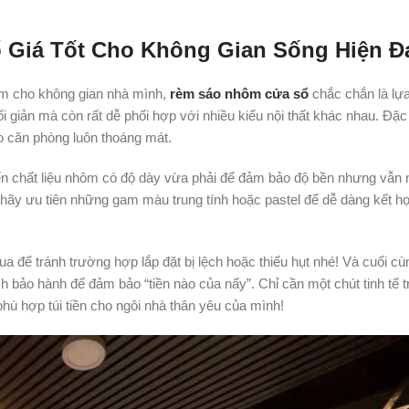
Giá Tốt Cho Không Gian Sống Hiện Đ
iệm cho không gian nhà mình,
rèm sáo nhôm cửa sổ
chắc chắn là lự
ối giản mà còn rất dễ phối hợp với nhiều kiểu nội thất khác nhau. Đặc 
o căn phòng luôn thoáng mát.
ến chất liệu nhôm có độ dày vừa phải để đảm bảo độ bền nhưng vẫn 
 hãy ưu tiên những gam màu trung tính hoặc pastel để dễ dàng kết h
 để tránh trường hợp lắp đặt bị lệch hoặc thiếu hụt nhé! Và cuối cù
 bảo hành để đảm bảo “tiền nào của nấy”. Chỉ cần một chút tinh tế t
ù hợp túi tiền cho ngôi nhà thân yêu của mình!