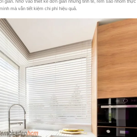
i gian. Nhờ vào thiết kế đơn giản nhưng tinh tế, rèm sáo nhôm thực
ình mà vẫn tiết kiệm chi phí hiệu quả.