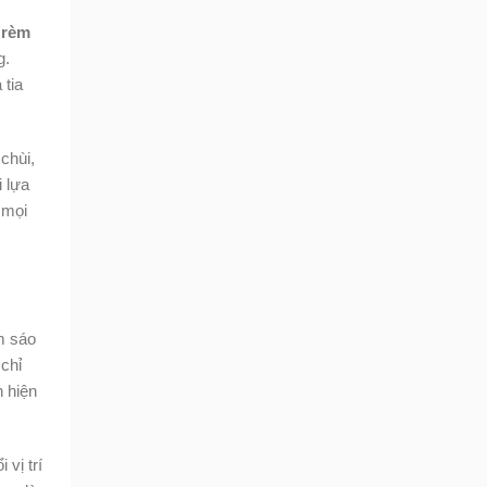
y
rèm
g.
 tia
chùi,
i lựa
 mọi
m sáo
 chỉ
 hiện
vị trí