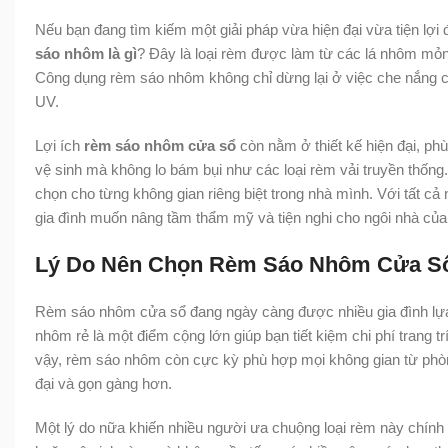
Nếu bạn đang tìm kiếm một giải pháp vừa hiện đại vừa tiện lợi 
sáo nhôm là gì
? Đây là loại rèm được làm từ các lá nhôm mỏng
Công dụng rèm sáo nhôm không chỉ dừng lại ở việc che nắng ch
UV.
Lợi ích
rèm sáo nhôm cửa sổ
còn nằm ở thiết kế hiện đại, ph
vệ sinh mà không lo bám bụi như các loại rèm vải truyền thống
chọn cho từng không gian riêng biệt trong nhà mình. Với tất c
gia đình muốn nâng tầm thẩm mỹ và tiện nghi cho ngôi nhà của
Lý Do Nên Chọn Rèm Sáo Nhôm Cửa Sổ
Rèm sáo nhôm cửa sổ đang ngày càng được nhiều gia đình lựa 
nhôm rẻ là một điểm cộng lớn giúp bạn tiết kiệm chi phí trang 
vậy, rèm sáo nhôm còn cực kỳ phù hợp mọi không gian từ phòn
đại và gọn gàng hơn.
Một lý do nữa khiến nhiều người ưa chuộng loại rèm này chính là