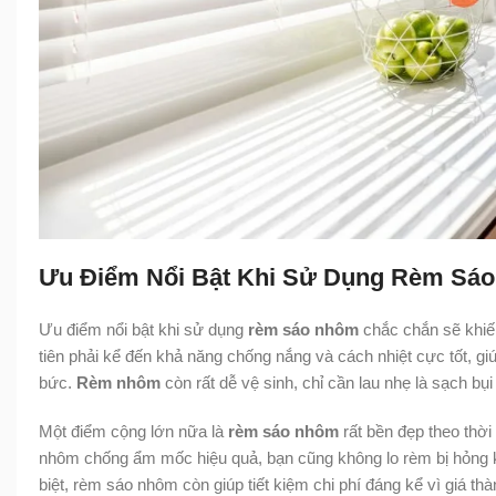
Ưu Điểm Nổi Bật Khi Sử Dụng Rèm Sá
Ưu điểm nổi bật khi sử dụng
rèm sáo nhôm
chắc chắn sẽ khiến
tiên phải kể đến khả năng chống nắng và cách nhiệt cực tốt, g
bức.
Rèm nhôm
còn rất dễ vệ sinh, chỉ cần lau nhẹ là sạch bụ
Một điểm cộng lớn nữa là
rèm sáo nhôm
rất bền đẹp theo thời
nhôm chống ẩm mốc hiệu quả, bạn cũng không lo rèm bị hỏng 
biệt, rèm sáo nhôm còn giúp tiết kiệm chi phí đáng kể vì giá th