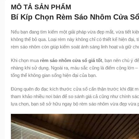
MÔ TẢ SẢN PHẨM
Bí Kíp Chọn Rèm Sáo Nhôm Cửa Sổ 
Nếu bạn đang tìm kiếm một giải pháp vừa đẹp mắt, vừa tiết k
không thể bỏ qua. Loại rèm này không chỉ có thiết kế hiện đại, t
rèm sáo nhôm còn giúp kiểm soát ánh sáng linh hoạt và giữ ch
Khi chọn mua
rèm sáo nhôm cửa sổ giá tốt
, bạn nên chú ý đ
nhàng khi sử dụng. Ngoài ra, màu sắc cũng là điểm cộng lớn –
tổng thể không gian sống hiện đại của bạn.
Đừng quên đo đạc kích thước cửa sổ cẩn thận trước khi đặt mua
tham khảo nhiều nơi bán để so sánh giá cả cũng như chính sách
lựa chọn, bạn sẽ sở hữu ngay bộ rèm sáo nhôm vừa đẹp vừa ph