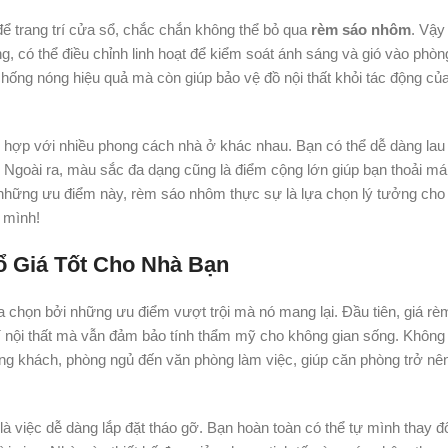
để trang trí cửa sổ, chắc chắn không thể bỏ qua
rèm sáo nhôm
. Vậ
, có thể điều chỉnh linh hoạt để kiểm soát ánh sáng và gió vào phòn
ống nóng hiệu quả mà còn giúp bảo vệ đồ nội thất khỏi tác động của
ù hợp với nhiều phong cách nhà ở khác nhau. Bạn có thể dễ dàng lau 
. Ngoài ra, màu sắc đa dạng cũng là điểm cộng lớn giúp bạn thoải má
ả những ưu điểm này, rèm sáo nhôm thực sự là lựa chọn lý tưởng cho
 mình!
 Giá Tốt Cho Nhà Bạn
chọn bởi những ưu điểm vượt trội mà nó mang lại. Đầu tiên, giá rè
trí nội thất mà vẫn đảm bảo tính thẩm mỹ cho không gian sống. Không
g khách, phòng ngủ đến văn phòng làm việc, giúp căn phòng trở nên
 việc dễ dàng lắp đặt tháo gỡ. Bạn hoàn toàn có thể tự mình thay đổi 