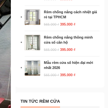
Rèm chống nắng cách nhiệt giá
rẻ tại TPHCM
395.000
₫
565.000
₫
Rèm chống nắng thông minh
cửa sổ căn hộ
395.000
₫
565.000
₫
Mẫu rèm cửa sổ hiện đại mới
nhất 2026
395.000
₫
565.000
₫
TIN TỨC RÈM CỬA