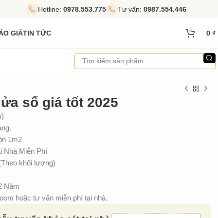
Hotline:
0978.553.775
Tư vấn:
0987.554.446
ÁO GIÁ
TIN TỨC
0
₫
a sổ giá tốt 2025
m)
àng.
ròn 1m2
 Nhà Miễn Phí
(Theo khối lượng)
 2 Năm
om hoặc tư vấn miễn phí tại nhà.