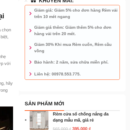
KHUYẾN MÃI:
Giảm giá: Giảm 5% cho đơn hàng Rèm vải
ại
trên 10 mét ngang
Giảm giá thêm: Giảm thêm 5% cho đơn
a chọn
hàng vải trên 20 mét.
biệt,
Giảm 30% Khi mua Rèm cuốn, Rèm cầu
vồng
nhẹ
Bảo hành: 2 năm, sửa chữa miễn phí.
ợp với
Liên hệ: 00978.553.775.
0978.553.775 - TƯ VẤN MIỄN PHÍ
ng, hãy
rong
SẢN PHẨM MỚI
Rèm cửa sổ chống nắng đa
dạng mẫu mã, giá rẻ
395.000
₫
565.000
₫