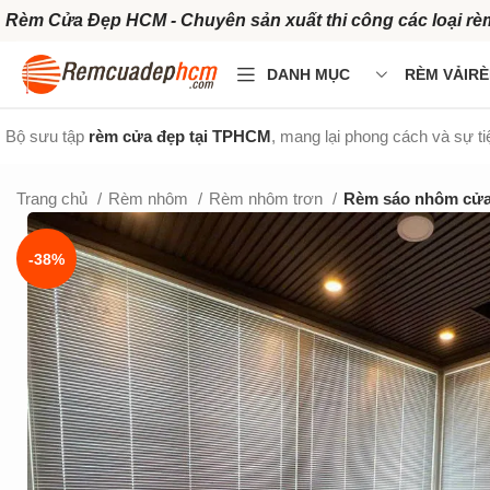
Rèm Cửa Đẹp HCM - Chuyên sản xuất thi công các loại rè
DANH MỤC
RÈM VẢI
RÈ
Bộ sưu tập
rèm cửa đẹp tại TPHCM
, mang lại phong cách và sự t
Trang chủ
Rèm nhôm
Rèm nhôm trơn
Rèm sáo nhôm cửa 
-38%