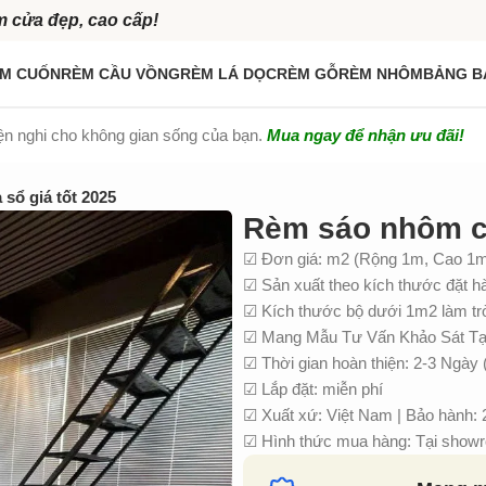
m cửa đẹp, cao cấp!
M CUỐN
RÈM CẦU VỒNG
RÈM LÁ DỌC
RÈM GỖ
RÈM NHÔM
BẢNG B
iện nghi cho không gian sống của bạn.
Mua ngay để nhận ưu đãi!
sổ giá tốt 2025
Rèm sáo nhôm cử
☑ Đơn giá: m2 (Rộng 1m, Cao 1
☑ Sản xuất theo kích thước đặt h
☑ Kích thước bộ dưới 1m2 làm t
☑ Mang Mẫu Tư Vấn Khảo Sát Tại
☑ Thời gian hoàn thiện: 2-3 Ngày 
☑ Lắp đặt: miễn phí
☑ Xuất xứ: Việt Nam | Bảo hành:
☑ Hình thức mua hàng: Tại showro