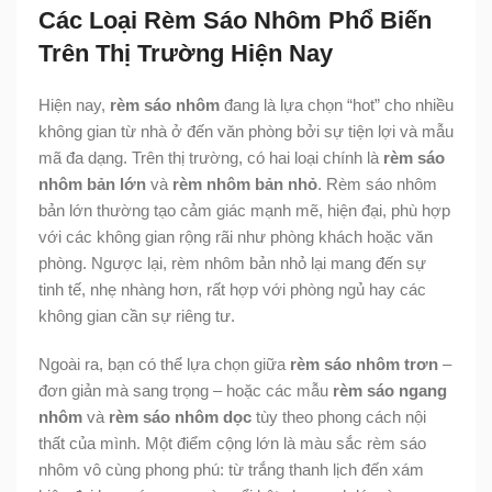
Các Loại Rèm Sáo Nhôm Phổ Biến
Trên Thị Trường Hiện Nay
Hiện nay,
rèm sáo nhôm
đang là lựa chọn “hot” cho nhiều
không gian từ nhà ở đến văn phòng bởi sự tiện lợi và mẫu
mã đa dạng. Trên thị trường, có hai loại chính là
rèm sáo
nhôm bản lớn
và
rèm nhôm bản nhỏ
. Rèm sáo nhôm
bản lớn thường tạo cảm giác mạnh mẽ, hiện đại, phù hợp
với các không gian rộng rãi như phòng khách hoặc văn
phòng. Ngược lại, rèm nhôm bản nhỏ lại mang đến sự
tinh tế, nhẹ nhàng hơn, rất hợp với phòng ngủ hay các
không gian cần sự riêng tư.
Ngoài ra, bạn có thể lựa chọn giữa
rèm sáo nhôm trơn
–
đơn giản mà sang trọng – hoặc các mẫu
rèm sáo ngang
nhôm
và
rèm sáo nhôm dọc
tùy theo phong cách nội
thất của mình. Một điểm cộng lớn là màu sắc rèm sáo
nhôm vô cùng phong phú: từ trắng thanh lịch đến xám