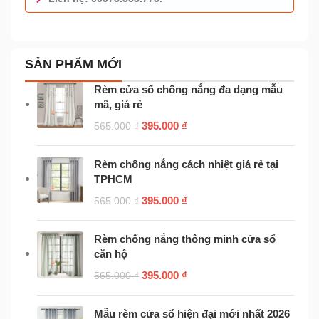
0978.553.775 - TƯ VẤN MIỄN PHÍ
SẢN PHẨM MỚI
Rèm cửa sổ chống nắng đa dạng mẫu
mã, giá rẻ
395.000
₫
565.000
₫
Rèm chống nắng cách nhiệt giá rẻ tại
TPHCM
395.000
₫
565.000
₫
Rèm chống nắng thông minh cửa sổ
căn hộ
395.000
₫
565.000
₫
Mẫu rèm cửa sổ hiện đại mới nhất 2026