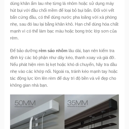
dùng khăn ẩm lau nhẹ từng lá nhôm hoặc sử dụng máy
hút bụi với đầu chổi mềm để loại bỏ bụi bẩn. Đối với vết
bẩn cứng đầu, có thể dùng nước pha loãng với xà phòng
nhẹ, sau đó lau lại bằng khăn khô. Hạn chế dùng hóa chất
mạnh vì có thể làm bạc màu hoặc bong tróc lớp sơn của
rèm.
Để bảo dưỡng
rèm sáo nhôm
lâu dài, bạn nên kiểm tra
định kỳ các bộ phận như dây kéo, thanh xoay và giá đỡ.
Nếu phát hiện rèm bị kẹt hoặc khó di chuyển, hãy tra dầu
nhẹ vào các khớp nối. Ngoài ra, tránh kéo mạnh tay hoặc
tác động lực lớn lên rèm để duy trì độ bền và vẻ đẹp cho
không gian nhà bạn.