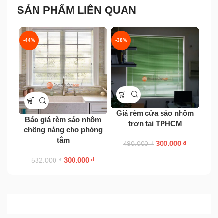
SẢN PHẨM LIÊN QUAN
-44%
-38%
-38
Lắp
Giá rèm cửa sáo nhôm
Báo giá rèm sáo nhôm
ng
trơn tại TPHCM
chống nắng cho phòng
tắm
300.000
₫
480.000
₫
300.000
₫
532.000
₫