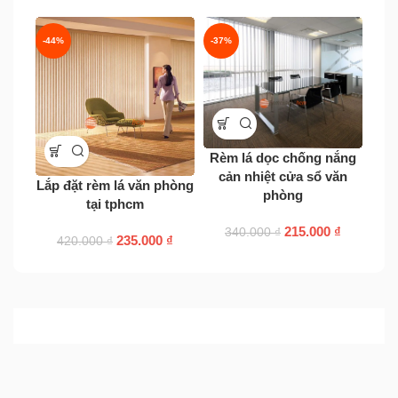
-44%
-37%
-44
Rèm lá dọc chống nắng
cản nhiệt cửa sổ văn
Lắp đặt rèm lá văn phòng
Rè
phòng
tại tphcm
215.000
₫
340.000
₫
235.000
₫
420.000
₫