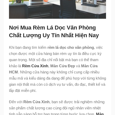
Nơi Mua Rèm Lá Dọc Văn Phòng
Chất Lượng Uy Tín Nhất Hiện Nay
Khi bạn đang tìm kiếm
rèm lá dọc cho văn phòng
, việc
chọn được một cửa hàng bán rèm uy tín là điều cực kỳ
quan trọng. Một số địa chỉ nổi bật mà bạn có thể tham
khảo là
Rèm Cửa Xinh
,
Màn Cửa Đẹp
và
Màn Cửa
HCM
. Những cửa hàng này không chỉ cung cấp nhiều
mẫu mã và kiểu dáng đa dạng để phù hợp với từng không
gian nội thất mà còn có dịch vụ tư vấn, đo đạc, thiết kế và
lắp đặt miễn phí.
Đến với
Rèm Cửa Xinh
, bạn sẽ được trải nghiệm những
sản phẩm chất lượng cao cùng đội ngũ nhân viên nhiệt
tình sẵn sàng hỗ trợ bạn trong từng bước lựa chọn.
Màn