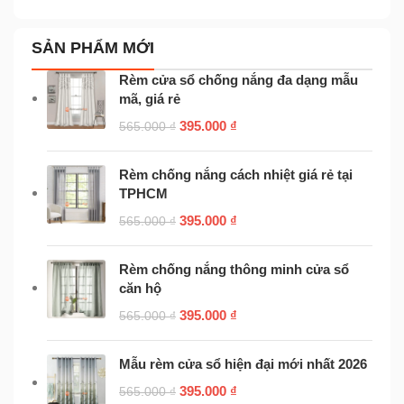
SẢN PHẨM MỚI
Rèm cửa sổ chống nắng đa dạng mẫu
mã, giá rẻ
395.000
₫
565.000
₫
Rèm chống nắng cách nhiệt giá rẻ tại
TPHCM
395.000
₫
565.000
₫
Rèm chống nắng thông minh cửa sổ
căn hộ
395.000
₫
565.000
₫
Mẫu rèm cửa sổ hiện đại mới nhất 2026
395.000
₫
565.000
₫