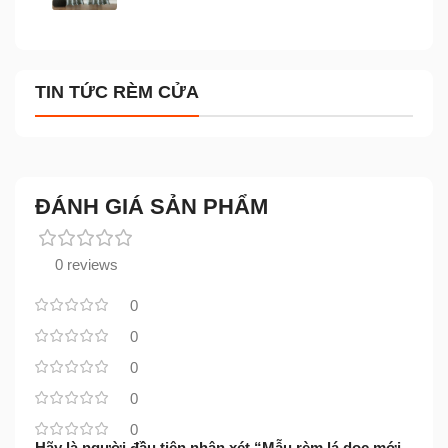
TIN TỨC RÈM CỬA
ĐÁNH GIÁ SẢN PHẨM
0 reviews
0
0
0
0
0
Hãy là người đầu tiên nhận xét “Mẫu rèm lá dọc mới