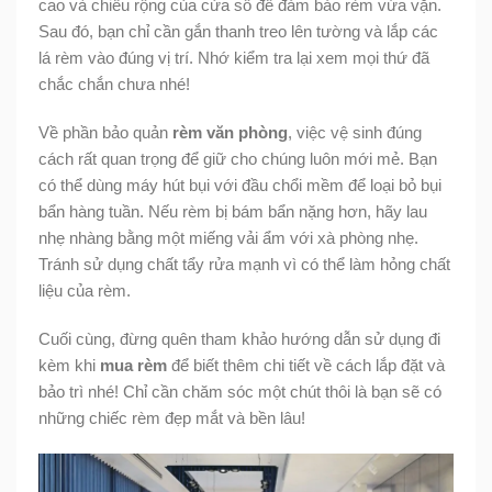
cao và chiều rộng của cửa sổ để đảm bảo rèm vừa vặn.
Sau đó, bạn chỉ cần gắn thanh treo lên tường và lắp các
lá rèm vào đúng vị trí. Nhớ kiểm tra lại xem mọi thứ đã
chắc chắn chưa nhé!
Về phần bảo quản
rèm văn phòng
, việc vệ sinh đúng
cách rất quan trọng để giữ cho chúng luôn mới mẻ. Bạn
có thể dùng máy hút bụi với đầu chổi mềm để loại bỏ bụi
bẩn hàng tuần. Nếu rèm bị bám bẩn nặng hơn, hãy lau
nhẹ nhàng bằng một miếng vải ẩm với xà phòng nhẹ.
Tránh sử dụng chất tẩy rửa mạnh vì có thể làm hỏng chất
liệu của rèm.
Cuối cùng, đừng quên tham khảo hướng dẫn sử dụng đi
kèm khi
mua rèm
để biết thêm chi tiết về cách lắp đặt và
bảo trì nhé! Chỉ cần chăm sóc một chút thôi là bạn sẽ có
những chiếc rèm đẹp mắt và bền lâu!