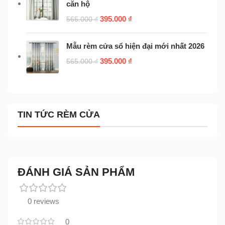
căn hộ
395.000
₫
565.000
₫
Mẫu rèm cửa sổ hiện đại mới nhất 2026
395.000
₫
565.000
₫
TIN TỨC RÈM CỬA
ĐÁNH GIÁ SẢN PHẨM
0 reviews
0