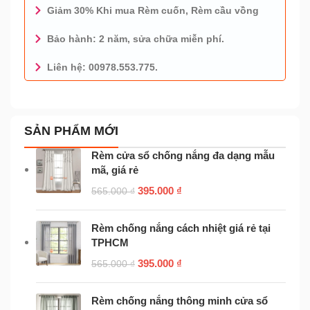
Giảm 30% Khi mua Rèm cuốn, Rèm cầu vồng
Bảo hành: 2 năm, sửa chữa miễn phí.
Liên hệ: 00978.553.775.
0978.553.775 - TƯ VẤN MIỄN PHÍ
SẢN PHẨM MỚI
Rèm cửa sổ chống nắng đa dạng mẫu
mã, giá rẻ
395.000
₫
565.000
₫
Rèm chống nắng cách nhiệt giá rẻ tại
TPHCM
395.000
₫
565.000
₫
Rèm chống nắng thông minh cửa sổ