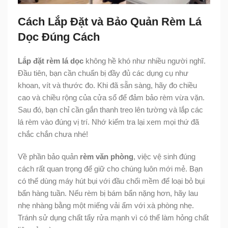
Cách Lắp Đặt và Bảo Quản Rèm Lá
Dọc Đúng Cách
Lắp đặt rèm lá dọc
không hề khó như nhiều người nghĩ.
Đầu tiên, bạn cần chuẩn bị đầy đủ các dụng cụ như
khoan, vít và thước đo. Khi đã sẵn sàng, hãy đo chiều
cao và chiều rộng của cửa sổ để đảm bảo rèm vừa vặn.
Sau đó, bạn chỉ cần gắn thanh treo lên tường và lắp các
lá rèm vào đúng vị trí. Nhớ kiểm tra lại xem mọi thứ đã
chắc chắn chưa nhé!
Về phần bảo quản
rèm văn phòng
, việc vệ sinh đúng
cách rất quan trọng để giữ cho chúng luôn mới mẻ. Bạn
có thể dùng máy hút bụi với đầu chổi mềm để loại bỏ bụi
bẩn hàng tuần. Nếu rèm bị bám bẩn nặng hơn, hãy lau
nhẹ nhàng bằng một miếng vải ẩm với xà phòng nhẹ.
Tránh sử dụng chất tẩy rửa mạnh vì có thể làm hỏng chất