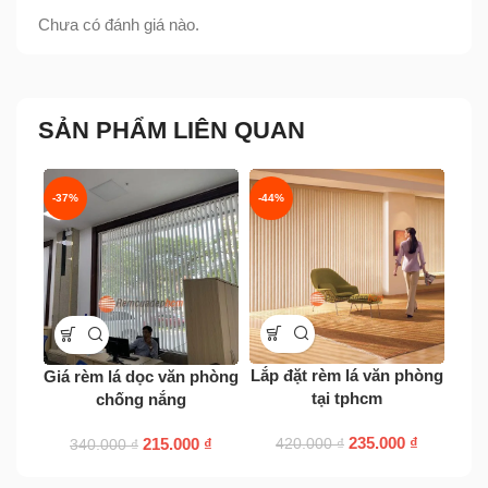
Chưa có đánh giá nào.
SẢN PHẨM LIÊN QUAN
-37%
-44%
-33
Rèm
Lắp đặt rèm lá văn phòng
Giá rèm lá dọc văn phòng
tại tphcm
chống nắng
235.000
₫
215.000
₫
420.000
₫
340.000
₫