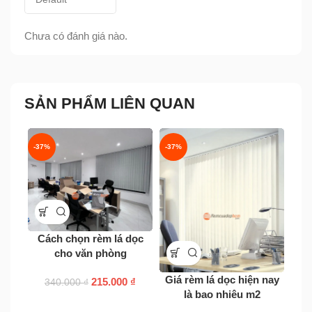
Chưa có đánh giá nào.
SẢN PHẨM LIÊN QUAN
-37%
-37%
-37
Cách chọn rèm lá dọc
cho văn phòng
Giá 
Giá rèm lá dọc hiện nay
215.000
₫
340.000
₫
là bao nhiêu m2