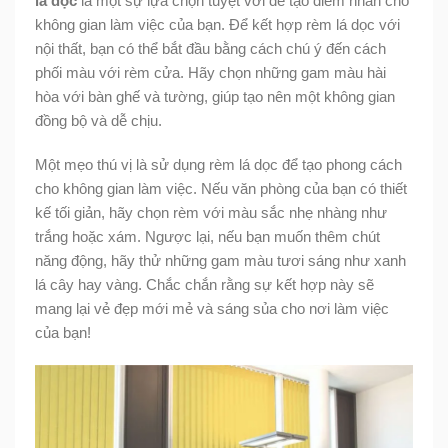
lá dọc
là một sự lựa chọn tuyệt vời để tạo điểm nhấn cho
không gian làm việc của bạn. Để kết hợp rèm lá dọc với
nội thất, bạn có thể bắt đầu bằng cách chú ý đến cách
phối màu với rèm cửa. Hãy chọn những gam màu hài
hòa với bàn ghế và tường, giúp tạo nên một không gian
đồng bộ và dễ chịu.
Một mẹo thú vị là sử dụng rèm lá dọc để tạo phong cách
cho không gian làm việc. Nếu văn phòng của bạn có thiết
kế tối giản, hãy chọn rèm với màu sắc nhẹ nhàng như
trắng hoặc xám. Ngược lại, nếu bạn muốn thêm chút
năng động, hãy thử những gam màu tươi sáng như xanh
lá cây hay vàng. Chắc chắn rằng sự kết hợp này sẽ
mang lại vẻ đẹp mới mẻ và sáng sủa cho nơi làm việc
của bạn!