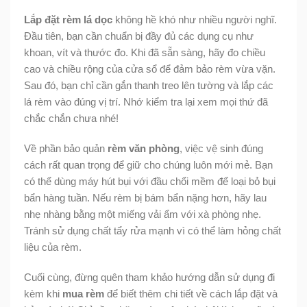
Lắp đặt rèm lá dọc
không hề khó như nhiều người nghĩ.
Đầu tiên, bạn cần chuẩn bị đầy đủ các dụng cụ như
khoan, vít và thước đo. Khi đã sẵn sàng, hãy đo chiều
cao và chiều rộng của cửa sổ để đảm bảo rèm vừa vặn.
Sau đó, bạn chỉ cần gắn thanh treo lên tường và lắp các
lá rèm vào đúng vị trí. Nhớ kiểm tra lại xem mọi thứ đã
chắc chắn chưa nhé!
Về phần bảo quản
rèm văn phòng
, việc vệ sinh đúng
cách rất quan trọng để giữ cho chúng luôn mới mẻ. Bạn
có thể dùng máy hút bụi với đầu chổi mềm để loại bỏ bụi
bẩn hàng tuần. Nếu rèm bị bám bẩn nặng hơn, hãy lau
nhẹ nhàng bằng một miếng vải ẩm với xà phòng nhẹ.
Tránh sử dụng chất tẩy rửa mạnh vì có thể làm hỏng chất
liệu của rèm.
Cuối cùng, đừng quên tham khảo hướng dẫn sử dụng đi
kèm khi
mua rèm
để biết thêm chi tiết về cách lắp đặt và