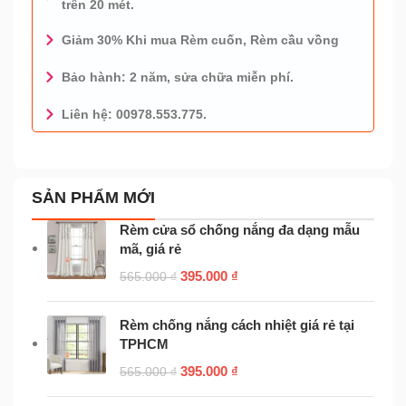
trên 20 mét.
Giảm 30% Khi mua Rèm cuốn, Rèm cầu vồng
Bảo hành: 2 năm, sửa chữa miễn phí.
Liên hệ: 00978.553.775.
0978.553.775 - TƯ VẤN MIỄN PHÍ
SẢN PHẨM MỚI
Rèm cửa sổ chống nắng đa dạng mẫu
mã, giá rẻ
395.000
₫
565.000
₫
Rèm chống nắng cách nhiệt giá rẻ tại
TPHCM
395.000
₫
565.000
₫