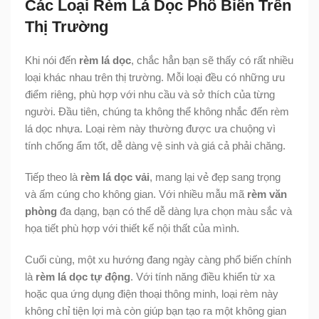
Các Loại Rèm Lá Dọc Phổ Biến Trên
Thị Trường
Khi nói đến
rèm lá dọc
, chắc hẳn bạn sẽ thấy có rất nhiều
loại khác nhau trên thị trường. Mỗi loại đều có những ưu
điểm riêng, phù hợp với nhu cầu và sở thích của từng
người. Đầu tiên, chúng ta không thể không nhắc đến rèm
lá dọc nhựa. Loại rèm này thường được ưa chuộng vì
tính chống ẩm tốt, dễ dàng vệ sinh và giá cả phải chăng.
Tiếp theo là
rèm lá dọc vải
, mang lại vẻ đẹp sang trọng
và ấm cúng cho không gian. Với nhiều mẫu mã
rèm văn
phòng
đa dạng, bạn có thể dễ dàng lựa chọn màu sắc và
họa tiết phù hợp với thiết kế nội thất của mình.
Cuối cùng, một xu hướng đang ngày càng phổ biến chính
là
rèm lá dọc tự động
. Với tính năng điều khiển từ xa
hoặc qua ứng dụng điện thoại thông minh, loại rèm này
không chỉ tiện lợi mà còn giúp bạn tạo ra một không gian